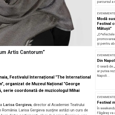
parcursul a 
EVENIMENT
Modă sust
Festival 
Mătușii”
„D*efectele
promovarea 
și pentru ab
eum Artis Cantorum”
EVENIMENT
Din Napol
O seară de „
ar putea re
Napoli...
naia, Festivalul Internațional "The International
", organizat de Muzeul Național "George
ră, serie coordonată de muzicologul Mihai
EVENIMENT
Festival 
ra
Larisa Gergieva
, director al Academiei Teatrului
În weekendu
în România. Larisa Gergieva susţine astăzi un curs de
Făgăraș va a