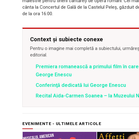
măiestrie pentru tinerii cântăreți de operă români. Cei mai 
cânta la Concertul de Gală de la Castelul Peleș, găzduit d
de la ora 16:00.
Context și subiecte conexe
Pentru o imagine mai completă a subiectului, urmărește
editorial.
Premiera romanească a primului film în care 
George Enescu
Conferinţă dedicată lui George Enescu
Recital Aida-Carmen Soanea – la Muzeului N
EVENIMENTE - ULTIMELE ARTICOLE