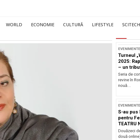
WORLD
ECONOMIE
CULTURĂ
LIFESTYLE
SCITECH
EVENIMENT
Turneul „
2025: Ra
– un tribu
și Occide
Seria de co
revine în R
nouă...
EVENIMENT
S-au pus 
pentru Fe
TEATRU 
Douăzeci de
două online