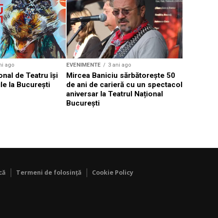
Weekend c
Teatru la 
eveniment
ni ago
EVENIMENTE
3 ani ago
onal de Teatru își
Mircea Baniciu sărbătorește 50
le la București
de ani de carieră cu un spectacol
aniversar la Teatrul Național
București
că
Termeni de folosință
Cookie Policy