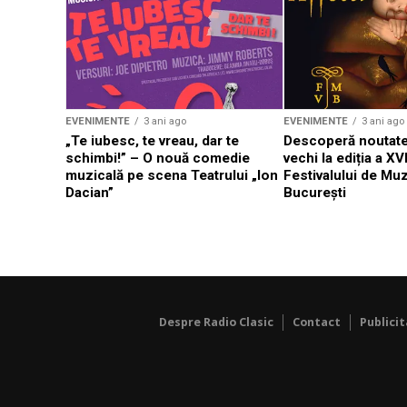
EVENIMENTE
3 ani ago
EVENIMENTE
3 ani ago
„Te iubesc, te vreau, dar te
Descoperă noutate
schimbi!” – O nouă comedie
vechi la ediția a XVI
muzicală pe scena Teatrului „Ion
Festivalului de Mu
Dacian”
București
Despre Radio Clasic
Contact
Publici