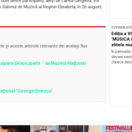
buni dintre participanți, aleși de Larisa Gergieva, vor
e Salonul de Muzică al Reginei Elisabeta, în 26 august,
EVENIMENT
Ediția a V
‘MUSICA 
elitele mu
 și aceste articole relevante din același flux
Brașov
În perioada
deveni centr
clasice dator
apare Dinu Lipatti – la Muzeul Naţional
aţional ‘George Enescu’