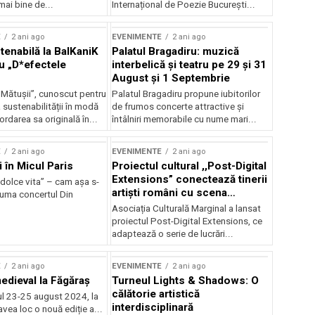
mai bine de...
Internațional de Poezie București...
E
2 ani ago
EVENIMENTE
2 ani ago
enabilă la BalKaniK
Palatul Bragadiru: muzică
cu „D*efectele
interbelică şi teatru pe 29 şi 31
August şi 1 Septembrie
 Mătușii”, cunoscut pentru
Palatul Bragadiru propune iubitorilor
sustenabilității în modă
de frumos concerte attractive şi
ordarea sa originală în...
întâlniri memorabile cu nume mari...
E
2 ani ago
EVENIMENTE
2 ani ago
i în Micul Paris
Proiectul cultural ,,Post-Digital
Extensions” conectează tinerii
dolce vita” – cam așa s-
artiști români cu scena
zuma concertul Din
internațională
Asociația Culturală Marginal a lansat
proiectul Post-Digital Extensions, ce
adaptează o serie de lucrări...
E
2 ani ago
EVENIMENTE
2 ani ago
medieval la Făgăraș
Turneul Lights & Shadows: O
călătorie artistică
l 23-25 august 2024, la
interdisciplinară
vea loc o nouă ediție a...