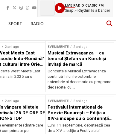
LIVE RADIO CLASIC FM
Snap! - Rhythm Is a Dancer
SPORT
RADIO
E
2 ani ago
EVENIMENTE
2 ani ago
West Meets East
Musical Extravaganza – cu
psodie Indo-Română”
tenorul Ștefan von Korch și
t cultural între Orient
invitați de marcă
nt
ncerte West Meets East
Concertele Musical Extravaganza
omânia în 2025 cu o
continuă în lunile octombrie,
noiembrie şi decembrie cu programe
deosebite, cu...
E
2 ani ago
EVENIMENTE
2 ani ago
în vânzare biletele
Festivalul Internațional de
stivalul 25 DE ORE DE
Poezie București – Ediția a
NON-STOP
XIV-a începe cu o conferință
despre limba română
 evenimente (dintre care
Luni, 11 septembrie, debutează cea
susținută de Marco Lucchesi
) comprimate pe
de-a XIV-a ediție a Festivalului