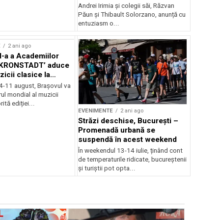
Andrei Irimia și colegii săi, Răzvan
Păun și Thibault Solorzano, anunță cu
entuziasm o...
E
2 ani ago
II-a a Academiilor
KRONSTADT’ aduce
zicii clasice la
 4-11 august, Brașovul va
ul mondial al muzicii
ită ediției...
EVENIMENTE
2 ani ago
Străzi deschise, București –
Promenadă urbană se
suspendă în acest weekend
În weekendul 13-14 iulie, ținând cont
de temperaturile ridicate, bucureștenii
și turiștii pot opta...
EVENIMENTE