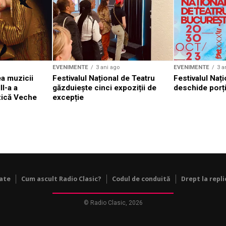
EVENIMENTE
3 ani ago
EVENIMENTE
3 a
a muzicii
Festivalul Național de Teatru
Festivalul Nați
II-a a
găzduiește cinci expoziții de
deschide porți
zică Veche
excepție
tate
Cum ascult Radio Clasic?
Codul de conduită
Drept la repli
© Radio Clasic, 2026