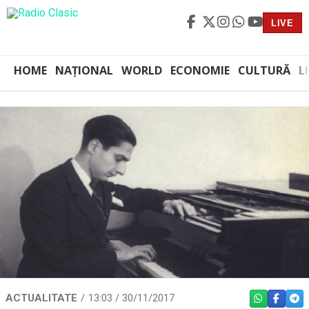
LIVE
HOME
NAȚIONAL
WORLD
ECONOMIE
CULTURĂ
L
ACTUALITATE
13:03 / 30/11/2017
WHATSAPP
FACEBO
TEL