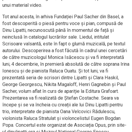
unui material video.
Tot anul acesta, în arhiva Fundației Paul Sacher din Basel, a
fost descoperită o piesă pentru voce și pian, compusă de
Dinu Lipatti, necunoscută până în momentul de față și
neinclusă în catalogul lucrărilor sale. Liedul, intitulat
Scrisoare valsantă, este în fapt o glumă muzicală, pe textul
autorului. Descoperirea a fost făcută în cadrul unei cercetări
de către muzicologul Monica Isăcescu și va fi interpretată
luni, 4 decembrie, în premieră absolută de către soprana Irina
Ionescu și de pianista Raluca Ouatu. Și tot luni, va fi
prezentată seria de scrisori dintre Lipatti și Clara Haskil,
George Georgescu, Nikita Magaloff, Henri Gagnebin și Paul
Sacher, volum aflat în curs de apariție la Editura Grafoart.
Prezentarea va fi realizată de Ștefan Costache. Seara va
începe și se va încheia cu creații ale lui Dinu Lipatti pentru
trio, interpretate de pianista Oana Velcovici Rădulescu,
violonista Raluca Stratulat și violoncelistul Eugen Bogdan
Popa. Concertul este organizat de Asociația Opus, prin site-
ul dinulipatti.org și Muzeul Național George Enescu.