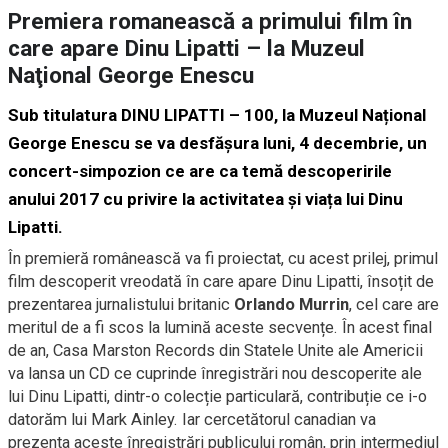
Premiera romanească a primului film în
care apare Dinu Lipatti – la Muzeul
Naţional George Enescu
Sub titulatura DINU LIPATTI – 100, la Muzeul Național
George Enescu se va desfășura luni, 4 decembrie, un
concert-simpozion ce are ca temă descoperirile
anului 2017 cu privire la activitatea și viața lui Dinu
Lipatti.
În premieră românească va fi proiectat, cu acest prilej, primul
film descoperit vreodată în care apare Dinu Lipatti, însoțit de
prezentarea jurnalistului britanic
Orlando Murrin
, cel care are
meritul de a fi scos la lumină aceste secvențe. În acest final
de an, Casa Marston Records din Statele Unite ale Americii
va lansa un CD ce cuprinde înregistrări nou descoperite ale
lui Dinu Lipatti, dintr-o colecție particulară, contribuție ce i-o
datorăm lui Mark Ainley. Iar cercetătorul canadian va
prezenta aceste înregistrări publicului român, prin intermediul