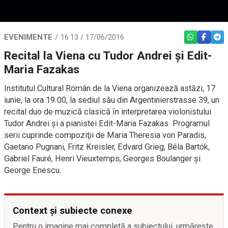
EVENIMENTE
16:13 / 17/06/2016
WHATSAPP
FACEBO
TEL
Recital la Viena cu Tudor Andrei şi Edit-
Maria Fazakas
Institutul Cultural Român de la Viena organizează astăzi, 17
iunie, la ora 19.00, la sediul său din Argentinierstrasse 39, un
recital duo de muzică clasică în interpretarea violonistului
Tudor Andrei şi a pianistei Edit-Maria Fazakas. Programul
serii cuprinde compoziţii de Maria Theresia von Paradis,
Gaetano Pugnani, Fritz Kreisler, Edvard Grieg, Béla Bartók,
Gabriel Fauré, Henri Vieuxtemps, Georges Boulanger şi
George Enescu.
Context și subiecte conexe
Pentru o imagine mai completă a subiectului, urmărește