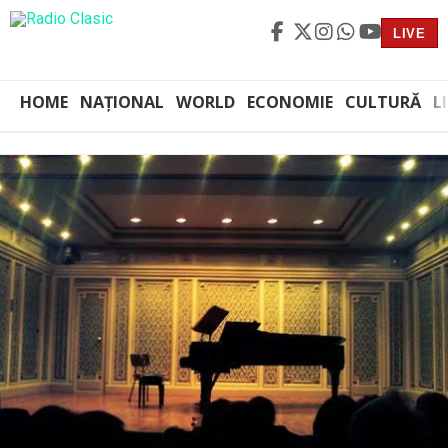
LIVE
HOME
NAȚIONAL
WORLD
ECONOMIE
CULTURĂ
L