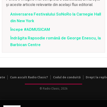
și aceste articole relevante din același flux editorial.
Aniversarea Festivalului SoNoRo la Carnegie Hall
din New York
Începe #ADMUSICAM
Îndrăgita Rapsodie română de George Enescu, la
Barbican Centre
tate
Cum ascult Radio Clasic?
Codul de conduită
Drept la repli
© Radio Clasic, 2026