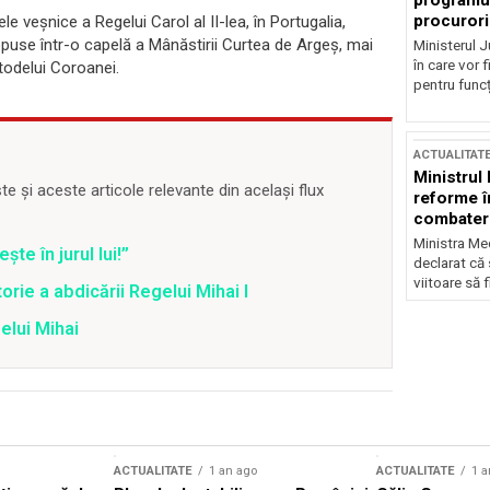
programul
procurori
e veşnice a Regelui Carol al II-lea, în Portugalia,
epuse într-o capelă a Mânăstirii Curtea de Argeş, mai
Ministerul Ju
în care vor f
todelui Coroanei.
pentru funcți
ACTUALITAT
Ministrul
 și aceste articole relevante din același flux
reforme î
combaterea
Ministra Med
şte în jurul lui!”
declarat că
viitoare să 
rie a abdicării Regelui Mihai I
lui Mihai
ACTUALITATE
1 an ago
ACTUALITATE
1 a