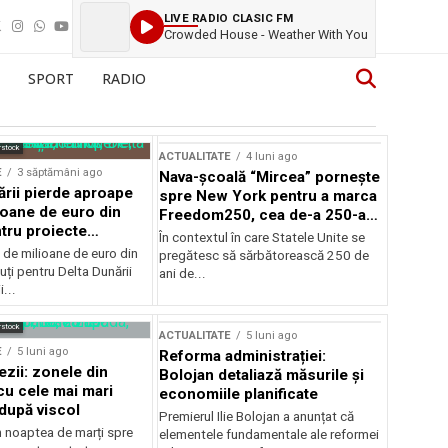
LIVE RADIO CLASIC FM
Crowded House - Weather With You
SPORT
RADIO
rstock
ACTUALITATE
4 luni ago
E
3 săptămâni ago
Nava-școală “Mircea” pornește
ării pierde aproape
spre New York pentru a marca
ioane de euro din
Freedom250, cea de-a 250-a
tru proiecte
aniversare a Statelor Unite
În contextul în care Statele Unite se
de milioane de euro din
pregătesc să sărbătorească 250 de
ți pentru Delta Dunării
ani de...
...
rstock
ACTUALITATE
5 luni ago
E
5 luni ago
Reforma administrației:
ezii: zonele din
Bolojan detaliază măsurile și
u cele mai mari
economiile planificate
după viscol
Premierul Ilie Bolojan a anunțat că
n noaptea de marți spre
elementele fundamentale ale reformei