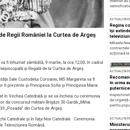
miercuri au 
semnificati
ACTUALITAT
Regina co
își extind
i de Regii României la Curtea de Argeș
televiziun
Mihaela Nea
contractele 
acționară la
 va fi înhumat sâmbătă, 9 martie, la ora 12,00, în cadrul
Sursă foto: Shutte
rhiepiscopală şi Regală de la Curtea de Argeş.
ACTUALITAT
Recomandă
stăţii Sale Custodelui Coroanei, MS Margareta va fi
în urma av
 fi prezente și Principesa Sofia şi Principesa Maria.
puternice
Inspectoratu
iat în Vechea Catedrală şi se va încheia cu ceremonia
de Urgență 
or da concursul militarii Brigăzii 30 Gardă „Mihai
pentru popula
e 33 „Posada” din Curtea de Argeş.
echii Catedrale şi în faţa Noii Catedrale. Ceremonia
ACTUALITAT
Ministerul
t de Televiziunea Română.