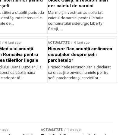
 interviurilor pentru
Sidex Galați: Investitori mari
-șefi
cer caietul de sarcini
stiției a stabilit perioada
Mai mulți investitori au solicitat
i desfășurate interviurile
caietul de sarcini pentru licitația
ile de...
combinatului siderurgic Liberty
Galați,...
E
6 luni ago
ACTUALITATE
6 luni ago
 Mediului anunță
Nicușor Dan anunță amânarea
n Romsilva pentru
discuțiilor despre șefii
 tăierilor ilegale
parchetelor
iului, Diana Buzoianu, a
Președintele Nicușor Dan a declarat
 speră ca săptămâna
că discuțiile privind numirile pentru
fie adoptată...
șefii parchetelor și serviciilor...
n ago
ACTUALITATE
1 an ago
ACTUALITATE