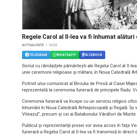
Regele Carol al II-lea va fi înhumat alătur
ACTUALITATE
10:03
TELEGRAM
WHATSAPP
FACEBOOK
Sicriul cu rămăşiţele pământeşti ale Regelui Carol al II-lea
unei ceremonii religioase şi militare, în Noua Catedrală A
Potrivit unui comunicat al Biroului de Presă al Casei Maje
reprezentată la ceremonia funerară de principele Radu. Vor
Ceremonia funerară va începe cu un serviciu religios ofic
înhumării în Noua Catedrală Arhiepiscopală şi Regală. Îşi v
Viteazul”, precum şi cei ai Batalionului Vânători de Munt
Publicul şi reprezentanţii presei vor avea acces în faţa V
funerară a Regelui Carol al II-lea va fi transmisă în direc