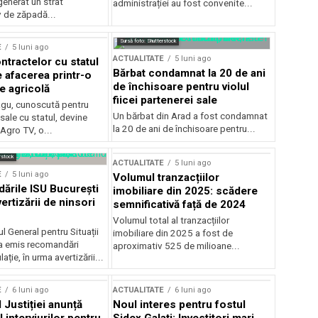
generat un strat
administrației au fost convenite...
v de zăpadă...
Sursă foto: Shutterstock
E
5 luni ago
ACTUALITATE
5 luni ago
ntractelor cu statul
Bărbat condamnat la 20 de ani
e afacerea printr-o
de închisoare pentru violul
e agricolă
fiicei partenerei sale
gu, cunoscută pentru
Un bărbat din Arad a fost condamnat
sale cu statul, devine
la 20 de ani de închisoare pentru...
 Agro TV, o...
rstock
ACTUALITATE
5 luni ago
E
5 luni ago
Volumul tranzacțiilor
rile ISU București
imobiliare din 2025: scădere
ertizării de ninsori
semnificativă față de 2024
Volumul total al tranzacțiilor
l General pentru Situații
imobiliare din 2025 a fost de
a emis recomandări
aproximativ 525 de milioane...
ție, în urma avertizării...
E
6 luni ago
ACTUALITATE
6 luni ago
 Justiției anunță
Noul interes pentru fostul