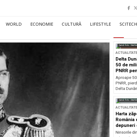
WORLD
ECONOMIE
CULTURĂ
LIFESTYLE
SCITECH
Sursă foto: Shutte
ACTUALITAT
Delta Dun
50 de mil
PNRR pen
esențiale
Aproape 50 
PNRR, pierdu
Delta Dunării
Sursă foto: Shutte
ACTUALITAT
Harta zăp
România c
depuneri 
Ninsorile di