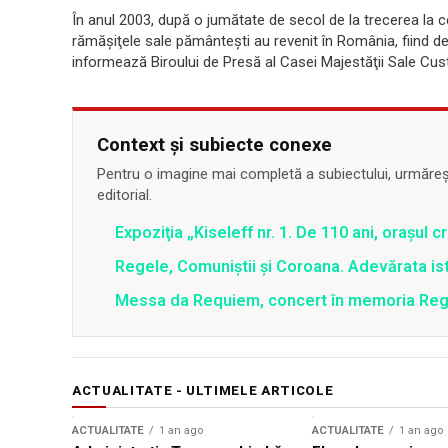
În anul 2003, după o jumătate de secol de la trecerea la cel
rămăşiţele sale pământeşti au revenit în România, fiind d
informează Biroului de Presă al Casei Majestăţii Sale Cus
Context și subiecte conexe
Pentru o imagine mai completă a subiectului, urmărește
editorial.
Expoziţia „Kiseleff nr. 1. De 110 ani, oraşul cre
Regele, Comuniştii şi Coroana. Adevărata isto
Messa da Requiem, concert în memoria Rege
ACTUALITATE - ULTIMELE ARTICOLE
ACTUALITATE
1 an ago
ACTUALITATE
1 an ago