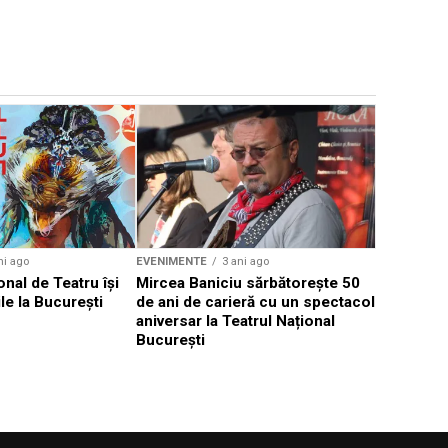
EVENIMENTE
Weekend c
Teatru la 
eveniment
ni ago
EVENIMENTE
3 ani ago
onal de Teatru își
Mircea Baniciu sărbătorește 50
le la București
de ani de carieră cu un spectacol
aniversar la Teatrul Național
București