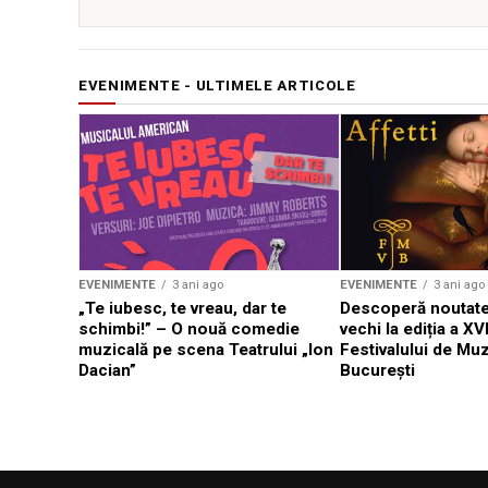
EVENIMENTE - ULTIMELE ARTICOLE
EVENIMENTE
3 ani ago
EVENIMENTE
3 ani ago
„Te iubesc, te vreau, dar te
Descoperă noutate
schimbi!” – O nouă comedie
vechi la ediția a XVI
muzicală pe scena Teatrului „Ion
Festivalului de Mu
Dacian”
București