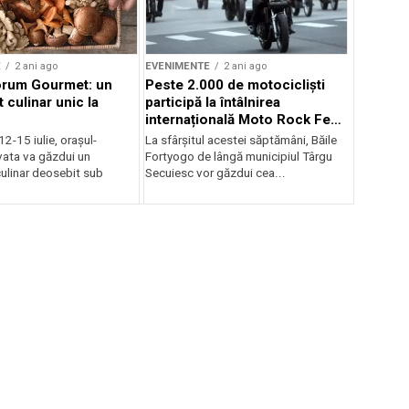
E
2 ani ago
EVENIMENTE
2 ani ago
orum Gourmet: un
Peste 2.000 de motocicliști
 culinar unic la
participă la întâlnirea
internațională Moto Rock Fest
la Băile Fortyogo
12-15 iulie, orașul-
La sfârșitul acestei săptămâni, Băile
vata va găzdui un
Fortyogo de lângă municipiul Târgu
ulinar deosebit sub
Secuiesc vor găzdui cea...