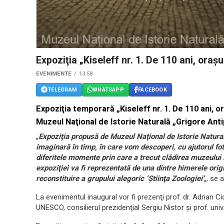
Expoziţia „Kiseleff nr. 1. De 110 ani, oraşul
EVENIMENTE
13:58
TELEGRAM
WHATSAPP
FACEBOOK
Expoziţia temporară „Kiseleff nr. 1. De 110 ani, oraş
Muzeul Naţional de Istorie Naturală „Grigore Anti
„
Expoziţia propusă de Muzeul Naţional de Istorie Naturală
imaginară în timp, în care vom descoperi, cu ajutorul foto
diferitele momente prin care a trecut clădirea muzeului î
expoziţiei va fi reprezentată de una dintre himerele ori
reconstituire a grupului alegoric ‘Ştiinţa Zoologiei’
„, se 
La evenimentul inaugural vor fi prezenţi prof. dr. Adrian 
UNESCO, consilierul prezidenţial Sergiu Nistor şi prof. univ