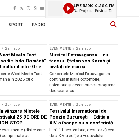
LIVE RADIO CLASIC FM
DJ Project - Privirea Ta
SPORT
RADIO
E
2 ani ago
EVENIMENTE
2 ani ago
West Meets East
Musical Extravaganza – cu
psodie Indo-Română”
tenorul Ștefan von Korch și
t cultural între Orient
invitați de marcă
nt
ncerte West Meets East
Concertele Musical Extravaganza
omânia în 2025 cu o
continuă în lunile octombrie,
noiembrie şi decembrie cu programe
deosebite, cu...
E
2 ani ago
EVENIMENTE
2 ani ago
în vânzare biletele
Festivalul Internațional de
stivalul 25 DE ORE DE
Poezie București – Ediția a
NON-STOP
XIV-a începe cu o conferință
despre limba română
 evenimente (dintre care
Luni, 11 septembrie, debutează cea
susținută de Marco Lucchesi
) comprimate pe
de-a XIV-a ediție a Festivalului