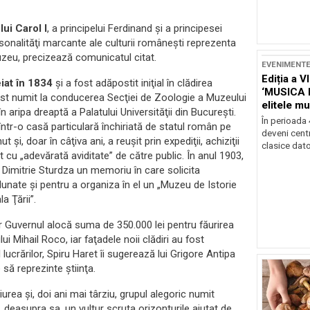
ui Carol I
, a principelui Ferdinand şi a principesei
sonalităţi marcante ale culturii româneşti reprezenta
muzeu, precizează comunicatul citat.
EVENIMENT
Ediția a V
eiat în 1834
şi a fost adăpostit iniţial în clădirea
‘MUSICA 
fost numit la conducerea Secţiei de Zoologie a Muzeului
elitele mu
n aripa dreaptă a Palatului Universităţii din Bucureşti.
Brașov
În perioada
ntr-o casă particulară închiriată de statul român pe
deveni centr
şi, doar în câţiva ani, a reuşit prin expediţii, achiziţii
clasice dator
t cu „adevărată aviditate” de către public. În anul 1903,
i Dimitrie Sturdza un memoriu în care solicita
adunate şi pentru a organiza în el un „Muzeu de Istorie
a Ţării”.
ar Guvernul alocă suma de 350.000 lei pentru făurirea
ui Mihail Roco, iar faţadele noii clădiri au fost
ucrărilor, Spiru Haret îi sugerează lui Grigore Antipa
 să reprezinte ştiinţa.
urea şi, doi ani mai târziu, grupul alegoric numit
, deasupra sa, un vultur scruta orizonturile ajutat de