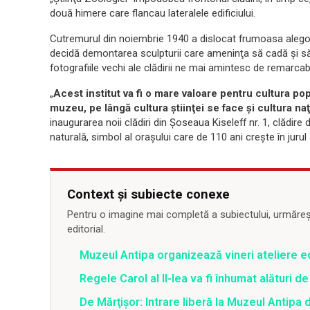
două himere care flancau lateralele edificiului.
Cutremurul din noiembrie 1940 a dislocat frumoasa alegori
decidă demontarea sculpturii care ameninţa să cadă şi să pu
fotografiile vechi ale clădirii ne mai amintesc de remarcab
„
Acest institut va fi o mare valoare pentru cultura po
muzeu, pe lângă cultura ştiinţei se face şi cultura na
inaugurarea noii clădiri din Şoseaua Kiseleff nr. 1, clădire
naturală, simbol al oraşului care de 110 ani creşte în jur
Context și subiecte conexe
Pentru o imagine mai completă a subiectului, urmărește
editorial.
Muzeul Antipa organizează vineri ateliere 
Regele Carol al II-lea va fi înhumat alături 
De Mărţişor: Intrare liberă la Muzeul Antipa