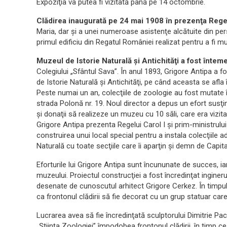
Expoziţia va putea fi vizitată până pe 14 octombrie.
Clădirea inaugurată pe 24 mai 1908 în prezenţa Regel
Maria, dar şi a unei numeroase asistenţe alcătuite din per
primul edificiu din Regatul României realizat pentru a fi 
Muzeul de Istorie Naturală şi Antichităţi a fost întem
Colegiului „Sfântul Sava”. În anul 1893, Grigore Antipa a 
de Istorie Naturală şi Antichităţi, pe când aceasta se afla î
Peste numai un an, colecţiile de zoologie au fost mutate î
strada Polonă nr. 19. Noul director a depus un efort susţinut 
şi donaţii să realizeze un muzeu cu 10 săli, care era vizita
Grigore Antipa prezenta Regelui Carol I şi prim-ministrulu
construirea unui local special pentru a instala colecţiile 
Naturală cu toate secţiile care îi aparţin şi demn de Capital
Eforturile lui Grigore Antipa sunt încununate de succes, i
muzeului. Proiectul construcţiei a fost încredinţat inginerul
desenate de cunoscutul arhitect Grigore Cerkez. În timpul l
ca frontonul clădirii să fie decorat cu un grup statuar care
Lucrarea avea să fie încredinţată sculptorului Dimitrie Paci
„Ştiinţa Zoologiei” împodobea frontonul clădirii, în timp ce