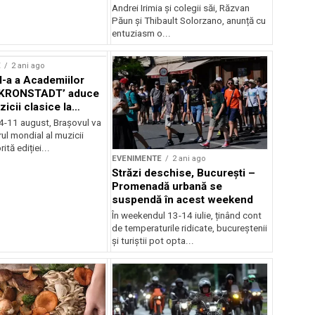
Andrei Irimia și colegii săi, Răzvan
Păun și Thibault Solorzano, anunță cu
entuziasm o...
E
2 ani ago
II-a a Academiilor
KRONSTADT’ aduce
zicii clasice la
 4-11 august, Brașovul va
ul mondial al muzicii
ită ediției...
EVENIMENTE
2 ani ago
Străzi deschise, București –
Promenadă urbană se
suspendă în acest weekend
În weekendul 13-14 iulie, ținând cont
de temperaturile ridicate, bucureștenii
și turiștii pot opta...