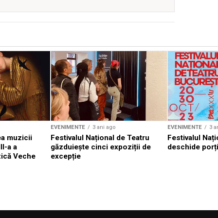
EVENIMENTE
3 ani ago
EVENIMENTE
3 a
a muzicii
Festivalul Național de Teatru
Festivalul Nați
II-a a
găzduiește cinci expoziții de
deschide porți
zică Veche
excepție