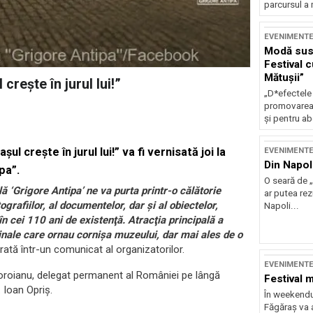
parcursul a 
EVENIMENT
Modă sust
Festival 
Mătușii”
 creşte în jurul lui!”
„D*efectele
promovarea 
și pentru ab
ul creşte în jurul lui!” va fi vernisată joi la
EVENIMENT
Din Napol
pa”.
O seară de „
 ‘Grigore Antipa’ ne va purta printr-o călătorie
ar putea re
grafiilor, al documentelor, dar şi al obiectelor,
Napoli...
n cei 110 ani de existenţă. Atracţia principală a
ginale care ornau cornişa muzeului, dar mai ales de o
arată într-un comunicat al organizatorilor.
EVENIMENT
Cioroianu, delegat permanent al României pe lângă
Festival 
. Ioan Opriş.
În weekendu
Făgăraș va a