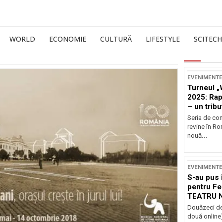
WORLD
ECONOMIE
CULTURĂ
LIFESTYLE
SCITECH
EVENIMENT
Turneul „
2025: Ra
– un tribu
și Occide
Seria de co
revine în R
nouă...
EVENIMENT
S-au pus 
pentru Fe
TEATRU 
Douăzeci de
două online