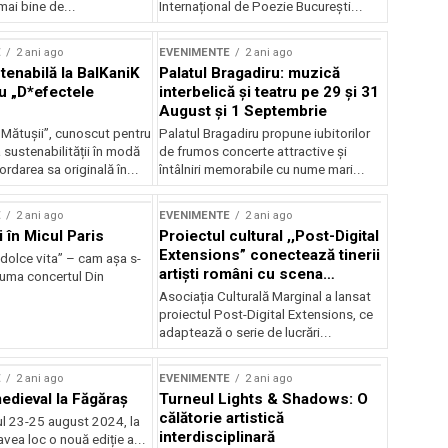
mai bine de...
Internațional de Poezie București...
E
2 ani ago
EVENIMENTE
2 ani ago
enabilă la BalKaniK
Palatul Bragadiru: muzică
cu „D*efectele
interbelică şi teatru pe 29 şi 31
August şi 1 Septembrie
 Mătușii”, cunoscut pentru
Palatul Bragadiru propune iubitorilor
sustenabilității în modă
de frumos concerte attractive şi
ordarea sa originală în...
întâlniri memorabile cu nume mari...
E
2 ani ago
EVENIMENTE
2 ani ago
i în Micul Paris
Proiectul cultural ,,Post-Digital
Extensions” conectează tinerii
dolce vita” – cam așa s-
artiști români cu scena
zuma concertul Din
internațională
Asociația Culturală Marginal a lansat
proiectul Post-Digital Extensions, ce
adaptează o serie de lucrări...
E
2 ani ago
EVENIMENTE
2 ani ago
medieval la Făgăraș
Turneul Lights & Shadows: O
călătorie artistică
l 23-25 august 2024, la
interdisciplinară
vea loc o nouă ediție a...