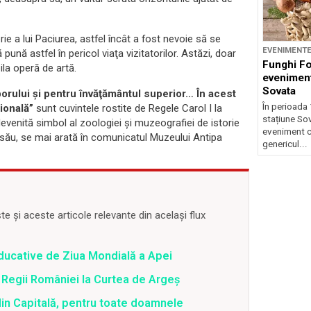
e a lui Paciurea, astfel încât a fost nevoie să se
EVENIMENT
nă astfel în pericol viaţa vizitatorilor. Astăzi, doar
Funghi F
ila operă de artă.
eveniment
Sovata
porului şi pentru învăţământul superior… În acest
În perioada 
ţională”
sunt cuvintele rostite de Regele Carol I la
stațiune So
 devenită simbol al zoologiei şi muzeografiei de istorie
eveniment c
ul său, se mai arată în comunicatul Muzeului Antipa
genericul...
 și aceste articole relevante din același flux
educative de Ziua Mondială a Apei
de Regii României la Curtea de Argeș
 din Capitală, pentru toate doamnele