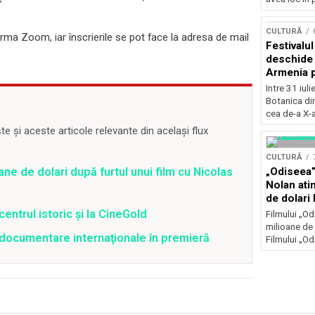
Concursu
CULTURĂ
forma Zoom, iar înscrierile se pot face la adresa de mail
Festivalu
deschide 
Armenia pr
patrimoniu
Intre 31 iul
august, l
Botanica di
Bucuresti
cea de-a X-a
 și aceste articole relevante din același flux
CULTURĂ
„Odiseea”
ane de dolari după furtul unui film cu Nicolas
Nolan ati
de dolari 
centrul istoric și la CineGold
Filmului „Od
milioane de 
4 documentare internaţionale în premieră
Filmului „Od