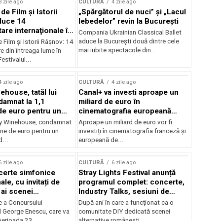
3 zile ago
CULTURĂ
4 zile ago
 de Film şi Istorii
„Spărgătorul de nuci” și „Lacul
duce 14
lebedelor” revin la București
re internaţionale în
Compania Ukrainian Classical Ballet
aduce la București două dintre cele
e Film şi Istorii Râşnov: 14
mai iubite spectacole din...
 din întreaga lume în
estivalul...
4 zile ago
CULTURĂ
4 zile ago
ehouse, tatăl lui
Canal+ va investi aproape un
amnat la 1,1
miliard de euro în
de euro pentru un
cinematografia europeană
rdut
până în 2032
my Winehouse, condamnat
Aproape un miliard de euro vor fi
ane de euro pentru un
investiți în cinematografia franceză și
d...
europeană de...
6 zile ago
CULTURĂ
6 zile ago
certe simfonice
Stray Lights Festival anunță
le, cu invitați de
programul complet: concerte,
 ai scenei
Industry Talks, sesiuni de
onale și ansambluri
audiție și noi opțiuni de
e a Concursului
După ani în care a funcționat ca o
le românești de
participare pentru public
l George Enescu, care va
comunitate DIY dedicată scenei
, în programul
perioada 23...
alternative românești,...