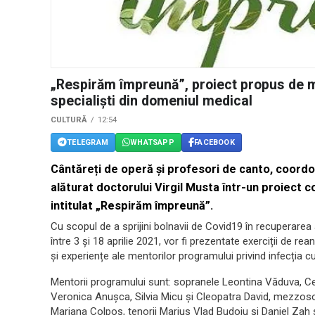
„Respirăm împreună”, proiect propus de m
specialiști din domeniul medical
CULTURĂ
12:54
TELEGRAM
WHATSAPP
FACEBOOK
Cântăreți de operă și profesori de canto, coor
alăturat doctorului Virgil Musta într-un proiect c
intitulat „Respirăm împreună”.
Cu scopul de a sprijini bolnavii de Covid19 în recuperarea
între 3 și 18 aprilie 2021, vor fi prezentate exerciții de re
și experiențe ale mentorilor programului privind infecția c
Mentorii programului sunt: sopranele Leontina Văduva, Ce
Veronica Anușca, Silvia Micu și Cleopatra David, mezzo
Mariana Colpoș, tenorii Marius Vlad Budoiu și Daniel Zah și