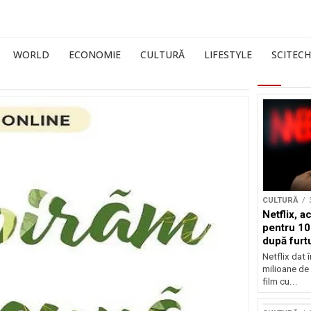
WORLD
ECONOMIE
CULTURĂ
LIFESTYLE
SCITECH
CULTURĂ
Netflix, a
pentru 10
după furtu
Nicolas 
Netflix dat 
milioane de 
film cu...