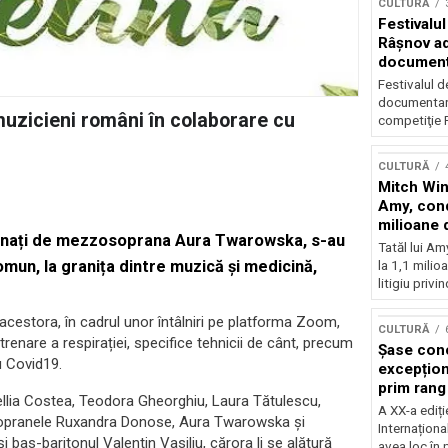
CULTURĂ
Festivalul
Râşnov a
documenta
premieră
Festivalul d
documentare
uzicieni români în colaborare cu
competiţie F
CULTURĂ
Mitch Win
Amy, cond
milioane 
donați de mezzosoprana Aura Twarowska, s-au
litigiu pie
Tatăl lui A
omun, la granița dintre muzică și medicină,
la 1,1 milio
litigiu privin
 acestora, în cadrul unor întâlniri pe platforma Zoom,
CULTURĂ
antrenare a respirației, specifice tehnicii de cânt, precum
Șase con
u Covid19.
excepționa
prim rang
llia Costea, Teodora Gheorghiu, Laura Tătulescu,
internați
A XX-a ediți
sopranele Ruxandra Donose, Aura Twarowska și
orchestra
Internaționa
 bas-baritonul Valentin Vasiliu, cărora li se alătură
prestigiu
avea loc în 