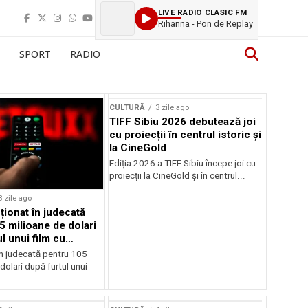
LIVE RADIO CLASIC FM
Rihanna - Pon de Replay
SPORT
RADIO
CULTURĂ
3 zile ago
TIFF Sibiu 2026 debutează joi
cu proiecții în centrul istoric și
la CineGold
Ediția 2026 a TIFF Sibiu începe joi cu
proiecții la CineGold și în centrul...
3 zile ago
cționat în judecată
5 milioane de dolari
l unui film cu
Cage
în judecată pentru 105
dolari după furtul unui