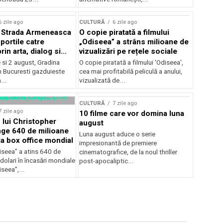
lui Enescu 2026
6 zile ago
CULTURĂ
6 zile ago
l Strada Armeneasca
O copie piratată a filmului
portile catre
„Odiseea” a strâns milioane de
in arta, dialog si
vizualizări pe rețele sociale
, intre 31 iulie si 2
ie si 2 august, Gradina
O copie piratată a filmului 'Odiseea',
a Gradina Botanica din
n Bucuresti gazduieste
cea mai profitabilă peliculă a anului,
...
vizualizată de...
CULTURĂ
7 zile ago
7 zile ago
10 filme care vor domina luna
 lui Christopher
august
nge 640 de milioane
Luna august aduce o serie
la box office mondial
impresionantă de premiere
iseea” a atins 640 de
cinematografice, de la noul thriller
dolari în încasări mondiale
post-apocaliptic...
iseea”,...