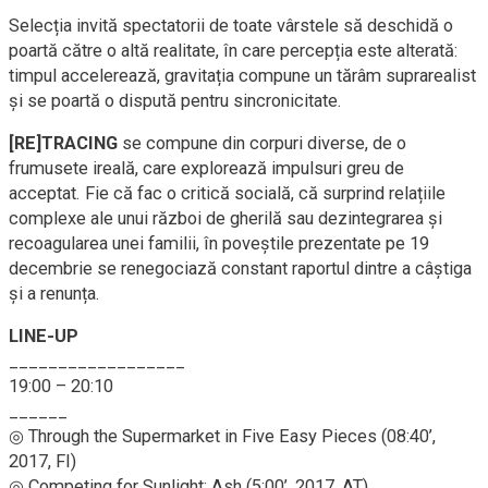
Selecția invită spectatorii de toate vârstele să deschidă o
poartă către o altă realitate, în care percepția este alterată:
timpul accelerează, gravitația compune un tărâm suprarealist
și se poartă o dispută pentru sincronicitate.
[RE]TRACING
se compune din corpuri diverse, de o
frumusete ireală, care explorează impulsuri greu de
acceptat. Fie că fac o critică socială, că surprind relațiile
complexe ale unui război de gherilă sau dezintegrarea și
recoagularea unei familii, în poveștile prezentate pe 19
decembrie se renegociază constant raportul dintre a câștiga
și a renunța.
LINE-UP
__________________
19:00 – 20:10
______
◎ Through the Supermarket in Five Easy Pieces (08:40’,
2017, FI)
◎ Competing for Sunlight: Ash (5:00’, 2017, AT)