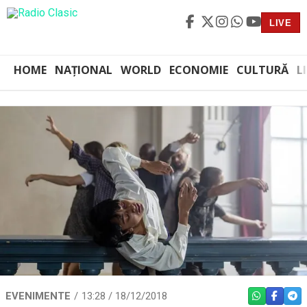
LIVE
HOME
NAȚIONAL
WORLD
ECONOMIE
CULTURĂ
L
EVENIMENTE
13:28 / 18/12/2018
WHATSAPP
FACEBO
TEL