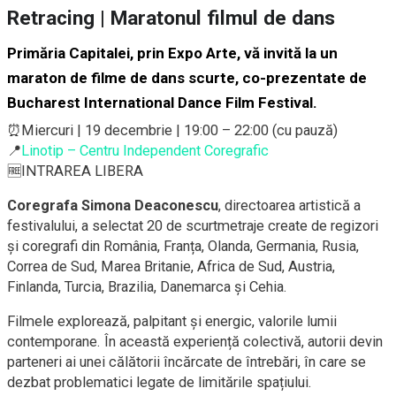
Retracing | Maratonul filmul de dans
Primăria Capitalei, prin Expo Arte, vă invită la un
maraton de filme de dans scurte, co-prezentate de
Bucharest International Dance Film Festival
.
⏰Miercuri | 19 decembrie | 19:00 – 22:00 (cu pauză)
📍
Linotip – Centru Independent Coregrafic
🆓INTRAREA LIBERA
Coregrafa Simona Deaconescu
, directoarea artistică a
festivalului, a selectat 20 de scurtmetraje create de regizori
și coregrafi din România, Franța, Olanda, Germania, Rusia,
Correa de Sud, Marea Britanie, Africa de Sud, Austria,
Finlanda, Turcia, Brazilia, Danemarca și Cehia.
Filmele explorează, palpitant și energic, valorile lumii
contemporane. În această experiență colectivă, autorii devin
parteneri ai unei călătorii încărcate de întrebări, în care se
dezbat problematici legate de limitările spațiului.