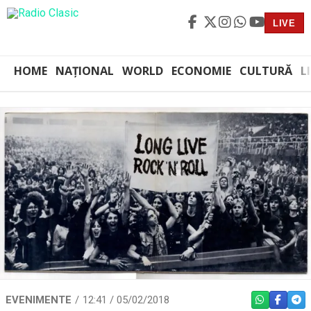
LIVE
HOME
NAȚIONAL
WORLD
ECONOMIE
CULTURĂ
L
EVENIMENTE
12:41 / 05/02/2018
WHATSAPP
FACEBO
TEL