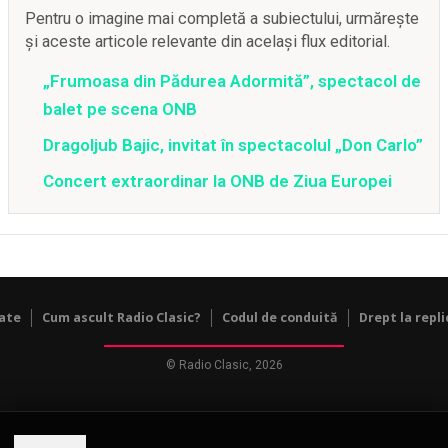
Pentru o imagine mai completă a subiectului, urmărește
și aceste articole relevante din același flux editorial.
„Frumoasa din Pădurea Adormită”, spectacol de
balet pe scena ONB
Dragoljub Bajic, invitat în spectacolul „Don Carlo”
Concert extraordinar la ONB de Ziua Europei
tate
Cum ascult Radio Clasic?
Codul de conduită
Drept la repli
© Radio Clasic, 2026