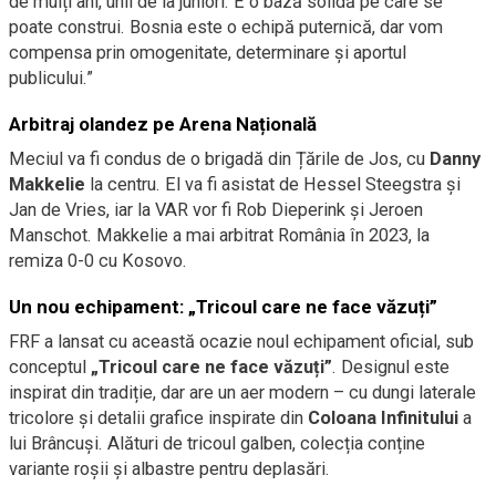
de mulți ani, unii de la juniori. E o bază solidă pe care se
poate construi. Bosnia este o echipă puternică, dar vom
compensa prin omogenitate, determinare și aportul
publicului.”
Arbitraj olandez pe Arena Națională
Meciul va fi condus de o brigadă din Țările de Jos, cu
Danny
Makkelie
la centru. El va fi asistat de Hessel Steegstra și
Jan de Vries, iar la VAR vor fi Rob Dieperink și Jeroen
Manschot. Makkelie a mai arbitrat România în 2023, la
remiza 0-0 cu Kosovo.
Un nou echipament: „Tricoul care ne face văzuți”
FRF a lansat cu această ocazie noul echipament oficial, sub
conceptul
„Tricoul care ne face văzuți”
. Designul este
inspirat din tradiție, dar are un aer modern – cu dungi laterale
tricolore și detalii grafice inspirate din
Coloana Infinitului
a
lui Brâncuși. Alături de tricoul galben, colecția conține
variante roșii și albastre pentru deplasări.