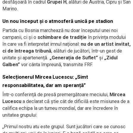
desfășoară în cadrul
Grupei H
, alături de Austria, Cipru și San
Marino.
Un nou început și o atmosferă unică pe stadion
Partida cu Bosnia marchează nu doar începutul unei noi
campanii, ci și o
schimbare de tradiție
în privința modului
în care va fi interpretat imnul național:
nu de un artist invitat,
ci de întreaga tribună
, alături de jucători, într-un gest de
unitate și apartenență.
„Generația de Suflet”
și
„Zidul
Galben”
vor cânta împreună, transmite FRF.
Selecționerul Mircea Lucescu: „Simt
responsabilitatea, dar am speranță”
Într-o conferință de presă premergătoare meciului,
Mircea
Lucescu
a declarat că știe cât de dificilă este misiunea de a
califica echipa la un turneu mondial, dar are încredere în
unitatea grupului:
„Primul nostru atu este grupul. Sunt jucători care se cunosc