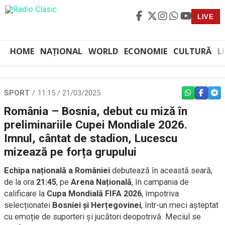
LIVE
HOME
NAȚIONAL
WORLD
ECONOMIE
CULTURĂ
L
SPORT
11:15 / 21/03/2025
WHATSAPP
FACEBO
TEL
România – Bosnia, debut cu miză în
preliminariile Cupei Mondiale 2026.
Imnul, cântat de stadion, Lucescu
mizează pe forța grupului
Echipa națională a României
debutează în această seară,
de la ora
21:45
, pe
Arena Națională
, în campania de
calificare la
Cupa Mondială FIFA 2026
, împotriva
selecționatei
Bosniei și Herțegovinei
, într-un meci așteptat
cu emoție de suporteri și jucători deopotrivă. Meciul se