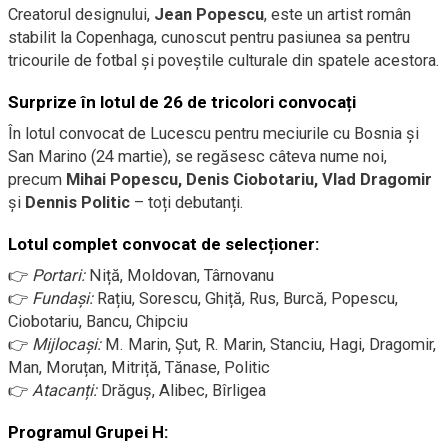
Creatorul designului,
Jean Popescu
, este un artist român
stabilit la Copenhaga, cunoscut pentru pasiunea sa pentru
tricourile de fotbal și poveștile culturale din spatele acestora.
Surprize în lotul de 26 de tricolori convocați
În lotul convocat de Lucescu pentru meciurile cu Bosnia și
San Marino (24 martie), se regăsesc câteva nume noi,
precum
Mihai Popescu, Denis Ciobotariu, Vlad Dragomir
și
Dennis Politic
– toți debutanți.
Lotul complet convocat de selecționer:
👉
Portari:
Niță, Moldovan, Târnovanu
👉
Fundași:
Rațiu, Sorescu, Ghiță, Rus, Burcă, Popescu,
Ciobotariu, Bancu, Chipciu
👉
Mijlocași:
M. Marin, Șut, R. Marin, Stanciu, Hagi, Dragomir,
Man, Moruțan, Mitriță, Tănase, Politic
👉
Atacanți:
Drăguș, Alibec, Bîrligea
Programul Grupei H: