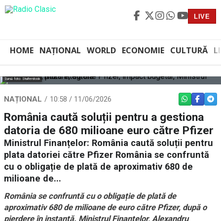
LIVE
HOME
NAȚIONAL
WORLD
ECONOMIE
CULTURĂ
L
Sursă foto: Shutterstock
NAȚIONAL
10:58 / 11/06/2026
WHATSAPP
FACEBO
TEL
România caută soluții pentru a gestiona
datoria de 680 milioane euro către Pfizer
Ministrul Finanțelor: România caută soluții pentru
plata datoriei către Pfizer România se confruntă
cu o obligație de plată de aproximativ 680 de
milioane de...
România se confruntă cu o obligație de plată de
aproximativ 680 de milioane de euro către Pfizer, după o
pierdere în instanță. Ministrul Finanțelor, Alexandru