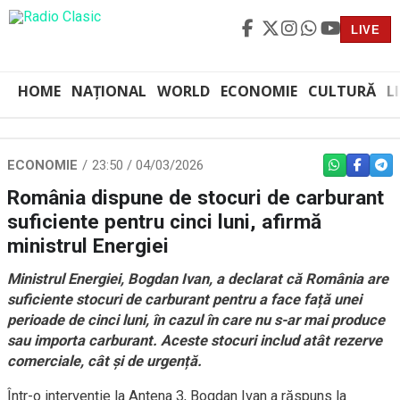
LIVE
HOME
NAȚIONAL
WORLD
ECONOMIE
CULTURĂ
L
ECONOMIE
23:50 / 04/03/2026
WHATSAPP
FACEBO
TEL
România dispune de stocuri de carburant
suficiente pentru cinci luni, afirmă
ministrul Energiei
Ministrul Energiei, Bogdan Ivan, a declarat că România are
suficiente stocuri de carburant pentru a face față unei
perioade de cinci luni, în cazul în care nu s-ar mai produce
sau importa carburant. Aceste stocuri includ atât rezerve
comerciale, cât și de urgență.
Într-o intervenție la Antena 3, Bogdan Ivan a răspuns la