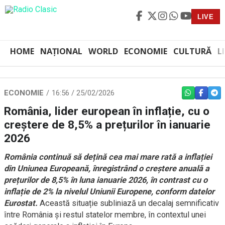
LIVE
HOME
NAȚIONAL
WORLD
ECONOMIE
CULTURĂ
L
ECONOMIE
16:56 / 25/02/2026
WHATSAPP
FACEBO
TEL
România, lider european în inflație, cu o
creștere de 8,5% a prețurilor în ianuarie
2026
România continuă să dețină cea mai mare rată a inflației
din Uniunea Europeană, înregistrând o creștere anuală a
prețurilor de 8,5% în luna ianuarie 2026, în contrast cu o
inflație de 2% la nivelul Uniunii Europene, conform datelor
Eurostat.
Această situație subliniază un decalaj semnificativ
între România și restul statelor membre, în contextul unei