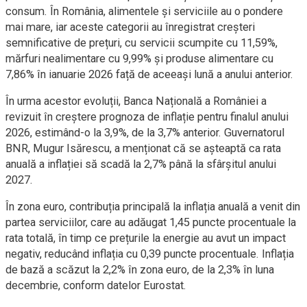
consum. În România, alimentele și serviciile au o pondere
mai mare, iar aceste categorii au înregistrat creșteri
semnificative de prețuri, cu servicii scumpite cu 11,59%,
mărfuri nealimentare cu 9,99% și produse alimentare cu
7,86% în ianuarie 2026 față de aceeași lună a anului anterior.
În urma acestor evoluții, Banca Națională a României a
revizuit în creștere prognoza de inflație pentru finalul anului
2026, estimând-o la 3,9%, de la 3,7% anterior. Guvernatorul
BNR, Mugur Isărescu, a menționat că se așteaptă ca rata
anuală a inflației să scadă la 2,7% până la sfârșitul anului
2027.
În zona euro, contribuția principală la inflația anuală a venit din
partea serviciilor, care au adăugat 1,45 puncte procentuale la
rata totală, în timp ce prețurile la energie au avut un impact
negativ, reducând inflația cu 0,39 puncte procentuale. Inflația
de bază a scăzut la 2,2% în zona euro, de la 2,3% în luna
decembrie, conform datelor Eurostat.