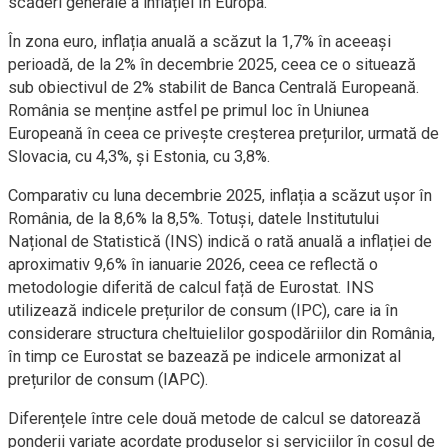
scăderi generale a inflației în Europa.
În zona euro, inflația anuală a scăzut la 1,7% în aceeași
perioadă, de la 2% în decembrie 2025, ceea ce o situează
sub obiectivul de 2% stabilit de Banca Centrală Europeană.
România se menține astfel pe primul loc în Uniunea
Europeană în ceea ce privește creșterea prețurilor, urmată de
Slovacia, cu 4,3%, și Estonia, cu 3,8%.
Comparativ cu luna decembrie 2025, inflația a scăzut ușor în
România, de la 8,6% la 8,5%. Totuși, datele Institutului
Național de Statistică (INS) indică o rată anuală a inflației de
aproximativ 9,6% în ianuarie 2026, ceea ce reflectă o
metodologie diferită de calcul față de Eurostat. INS
utilizează indicele prețurilor de consum (IPC), care ia în
considerare structura cheltuielilor gospodăriilor din România,
în timp ce Eurostat se bazează pe indicele armonizat al
prețurilor de consum (IAPC).
Diferențele între cele două metode de calcul se datorează
ponderii variate acordate produselor și serviciilor în coșul de