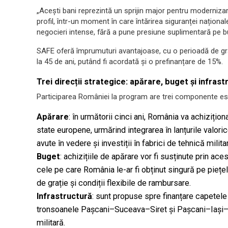
„Acești bani reprezintă un sprijin major pentru modernizar
profil, într-un moment în care întărirea siguranței naționa
negocieri intense, fără a pune presiune suplimentară pe bu
SAFE oferă împrumuturi avantajoase, cu o perioadă de gr
la 45 de ani, putând fi acordată și o prefinanțare de 15%.
Trei direcții strategice: apărare, buget și infrast
Participarea României la program are trei componente ese
Apărare
: în următorii cinci ani, România va achizițio
state europene, urmărind integrarea în lanțurile valori
avute în vedere și investiții în fabrici de tehnică militar
Buget
: achizițiile de apărare vor fi susținute prin ac
cele pe care România le-ar fi obținut singură pe piețe
de grație și condiții flexibile de rambursare.
Infrastructură
: sunt propuse spre finanțare capetele
tronsoanele Pașcani–Suceava–Siret și Pașcani–Iași–Un
militară.