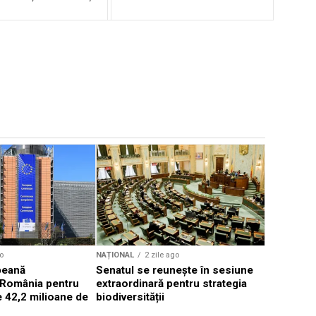
NAȚIONAL
Diana Buz
curte nu s
proiect le
o
NAȚIONAL
2 zile ago
peană
Senatul se reunește în sesiune
 România pentru
extraordinară pentru strategia
 42,2 milioane de
biodiversității