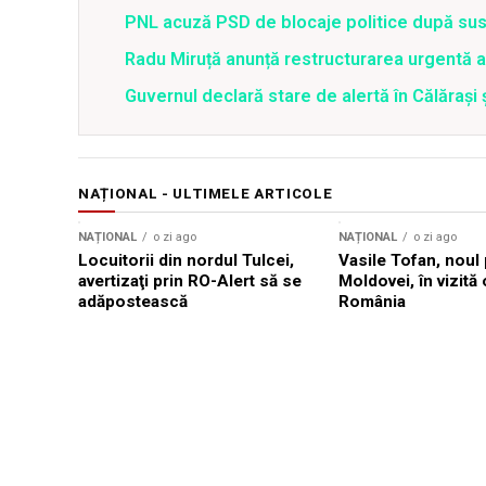
PNL acuză PSD de blocaje politice după su
Radu Miruță anunță restructurarea urgentă
Guvernul declară stare de alertă în Călăraș
NAȚIONAL - ULTIMELE ARTICOLE
NAȚIONAL
o zi ago
NAȚIONAL
o zi ago
Locuitorii din nordul Tulcei,
Vasile Tofan, noul 
avertizaţi prin RO-Alert să se
Moldovei, în vizită 
adăpostească
România