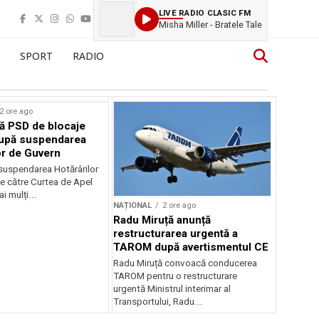
LIVE RADIO CLASIC FM
Misha Miller - Bratele Tale
SPORT
RADIO
2 ore ago
ă PSD de blocaje
după suspendarea
or de Guvern
 suspendarea Hotărârilor
e către Curtea de Apel
i mulți...
NAȚIONAL
2 ore ago
Radu Miruță anunță
restructurarea urgentă a
TAROM după avertismentul CE
Radu Miruță convoacă conducerea
TAROM pentru o restructurare
urgentă Ministrul interimar al
Transportului, Radu...