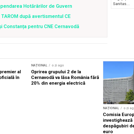
Sanitas...
spendarea Hotărârilor de Guvern
 a TAROM după avertismentul CE
i și Constanța pentru CNE Cernavodă
NAȚIONAL
o zi ago
premier al
Oprirea grupului 2 de la
oficială în
Cernavodă va lăsa România fără
20% din energia electrică
NAȚIONAL
o zi ag
Comisia Euro
investighează
despăgubiri de
euro