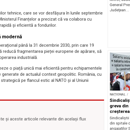
General Preş
Judeţean...
lor tehnice, care se vor desfășura în lunile septembrie
. Ministerul Finanțelor a precizat că va colabora cu
apidă și eficientă a fondurilor.
vă modernă
erațional până la 31 decembrie 2030, prin care 19
 să reducă fragmentarea pieței europene de apărare, să
operarea industrială.
reeze o piață unică mai eficientă pentru echipamentele
e generate de actualul context geopolitic. România, cu
 strategică pe flancul estic al NATO și al Uniunii
NAȚIONAL
Sindicali
greva din
creșterea 
angajațilo
Sindicaliști
 și aceste articole relevante din același flux
din spitale 
angajaților S