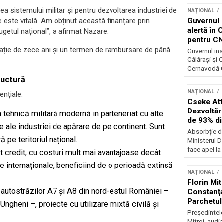
ea sistemului militar și pentru dezvoltarea industriei de
NAȚIONAL
Guvernul 
le este vitală. Am obținut această finanțare prin
alertă în 
getul național”, a afirmat Nazare.
pentru C
ație de zece ani și un termen de rambursare de până
Guvernul ins
Călărași și
Cernavodă G
ructură
NAȚIONAL
nțiale:
Cseke Atti
Dezvoltări
na tehnică militară modernă în parteneriat cu alte
de 93% d
ce ale industriei de apărare de pe continent. Sunt
Absorbție d
ă pe teritoriul național.
Ministerul D
face apel la 
est credit, cu costuri mult mai avantajoase decât
le internaționale, beneficiind de o perioadă extinsă
NAȚIONAL
Florin Mit
 autostrăzilor A7 și A8 din nord-estul României –
Constanţa
Parchetul
gheni –, proiecte cu utilizare mixtă civilă și
Preşedintel
Mitroi, audi