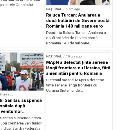
edintele Consiliului
NAȚIONAL
5 ore ago
Raluca Turcan: Anularea a
două hotărâri de Guvern costă
România 140 milioane euro
Deputata Raluca Turcan: Anularea a
două hotărâri de Guvern costă
România 140 de milioane...
NAȚIONAL
10 ore ago
MApN a detectat ținte aeriene
lângă frontiera cu Ucraina, fără
amenințări pentru România
Sistemul radar al MApN a detectat
ținte aeriene lângă frontiera cu
Ucraina Sistemul de...
9 ore ago
știi Sanitas suspendă
 spitale după
veniturilor
r
i Sanitas suspendă greva
după creșterea veniturilor
indicaliștii din Federația