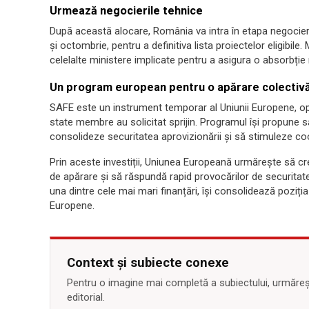
Urmează negocierile tehnice
După această alocare, România va intra în etapa negocieri
și octombrie, pentru a definitiva lista proiectelor eligibile
celelalte ministere implicate pentru a asigura o absorbție r
Un program european pentru o apărare colecti
SAFE este un instrument temporar al Uniunii Europene, op
state membre au solicitat sprijin. Programul își propune
consolideze securitatea aprovizionării și să stimuleze co
Prin aceste investiții, Uniunea Europeană urmărește să c
de apărare și să răspundă rapid provocărilor de securitat
una dintre cele mai mari finanțări, își consolidează poziția
Europene.
Context și subiecte conexe
Pentru o imagine mai completă a subiectului, urmărește
editorial.