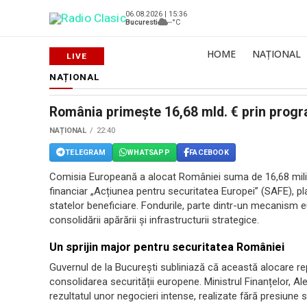
06.08.2026 | 15:36
Bucuresti
--°C
HOME
NAȚIONAL
NAȚIONAL
România primește 16,68 mld. € prin prog
NAȚIONAL
22:40
TELEGRAM
WHATSAPP
FACEBOOK
Comisia Europeană a alocat României suma de 16,68 milia
financiar „Acțiunea pentru securitatea Europei” (SAFE), pl
statelor beneficiare. Fondurile, parte dintr-un mecanism 
consolidării apărării și infrastructurii strategice.
Un sprijin major pentru securitatea României
Guvernul de la București subliniază că această alocare rep
consolidarea securității europene. Ministrul Finanțelor, Al
rezultatul unor negocieri intense, realizate fără presiune 