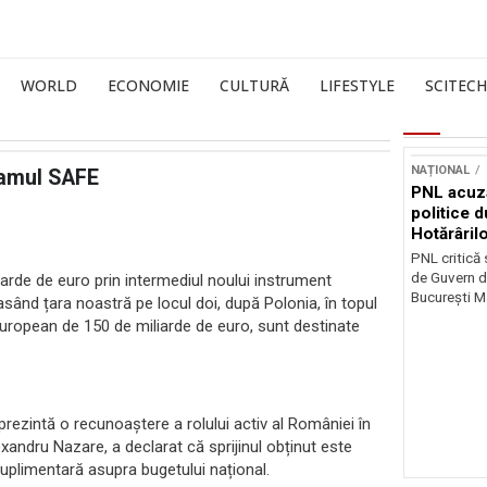
WORLD
ECONOMIE
CULTURĂ
LIFESTYLE
SCITECH
NAȚIONAL
ramul SAFE
PNL acuz
politice 
Hotărâril
PNL critică
de Guvern d
rde de euro prin intermediul noului instrument
București Ma
asând țara noastră pe locul doi, după Polonia, în topul
european de 150 de miliarde de euro, sunt destinate
rezintă o recunoaștere a rolului activ al României în
exandru Nazare, a declarat că sprijinul obținut este
suplimentară asupra bugetului național.