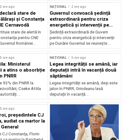
2 ore ago
NAȚIONAL
2 ore ago
declară stare de
Guvernul convoacă ședință
Călărași și Constanța
extraordinară pentru criza
NE Cernavodă
energetică și intervenții pe
Dunăre
tituie stare de alertă în
Ședință extraordinară de Guvern
 Constanța pentru CNE
pentru criza energetică și intervenții
uvernul României...
pe Dunăre Guvernul se reunește...
5 ore ago
NAȚIONAL
5 ore ago
la: Ministerul
Legea integrității se amână, iar
i a atins o absorbție
deputații intră în vacanță două
in PNRR
săptămâni
e 93% din PNRR la
Legea integrității se amână, deși este
ezvoltării, Cseke Attila
jalon în PNRR; Grindeanu lasă
autorități...
deputații în vacanță...
5 ore ago
roi, preşedintele CJ
, audiat ca martor la
 General
e CJ Constanţa, Florin
at ca martor la Parchetul