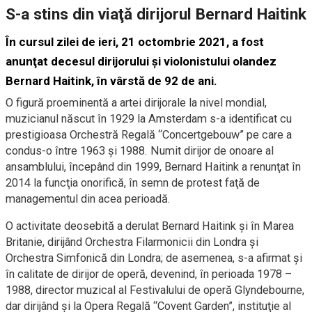
S-a stins din viaţă dirijorul Bernard Haitink
În cursul zilei de ieri, 21 octombrie 2021, a fost
anunţat decesul dirijorului şi violonistului olandez
Bernard Haitink, în vârstă de 92 de ani.
O figură proeminentă a artei dirijorale la nivel mondial,
muzicianul născut în 1929 la Amsterdam s-a identificat cu
prestigioasa Orchestră Regală “Concertgebouw” pe care a
condus-o între 1963 şi 1988. Numit dirijor de onoare al
ansamblului, începând din 1999, Bernard Haitink a renunţat în
2014 la funcţia onorifică, în semn de protest faţă de
managementul din acea perioadă.
O activitate deosebită a derulat Bernard Haitink şi în Marea
Britanie, dirijând Orchestra Filarmonicii din Londra şi
Orchestra Simfonică din Londra; de asemenea, s-a afirmat şi
în calitate de dirijor de operă, devenind, în perioada 1978 –
1988, director muzical al Festivalului de operă Glyndebourne,
dar dirijând şi la Opera Regală “Covent Garden”, instituţie al