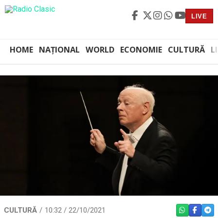
LIVE
HOME
NAȚIONAL
WORLD
ECONOMIE
CULTURĂ
L
CULTURĂ
10:32 / 22/10/2021
WHATSAPP
FACEBO
TEL