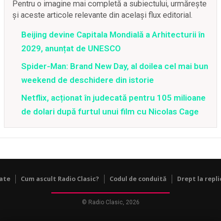
Pentru o imagine mai completă a subiectului, urmărește
și aceste articole relevante din același flux editorial.
Beijing devine Capitala Mondială a Arhitecturii în
2029, anunțat de UNESCO
Spider-Man: Brand New Day, al doilea cel mai bun
weekend de deschidere din istorie
Netflix, acționat în judecată pentru 105 milioane
de dolari după furtul unui film cu Nicolas Cage
tate
Cum ascult Radio Clasic?
Codul de conduită
Drept la repli
© Radio Clasic, 2026