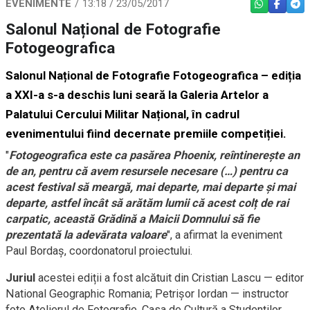
EVENIMENTE
13:18 / 23/05/2017
WHATSAPP
FACEBO
TEL
Salonul Național de Fotografie
Fotogeografica
Salonul Național de Fotografie Fotogeografica – ediția
a XXI-a s-a deschis luni seară la Galeria Artelor a
Palatului Cercului Militar Național, în cadrul
evenimentului fiind decernate premiile competiției.
"
Fotogeografica este ca pasărea Phoenix, reîntinerește an
de an, pentru că avem resursele necesare (…) pentru ca
acest festival să meargă, mai departe, mai departe și mai
departe, astfel încât să arătăm lumii că acest colț de rai
carpatic, această Grădină a Maicii Domnului să fie
prezentată la adevărata valoare
", a afirmat la eveniment
Paul Bordaș, coordonatorul proiectului.
Juriul
acestei ediții a fost alcătuit din Cristian Lascu — editor
National Geographic Romania; Petrișor Iordan — instructor
foto Atelierul de Fotografie, Casa de Cultură a Studenților