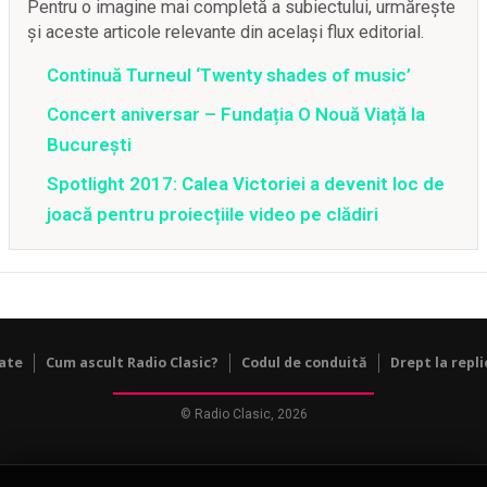
Pentru o imagine mai completă a subiectului, urmărește
și aceste articole relevante din același flux editorial.
Continuă Turneul ‘Twenty shades of music’
Concert aniversar – Fundația O Nouă Viață la
București
Spotlight 2017: Calea Victoriei a devenit loc de
joacă pentru proiecțiile video pe clădiri
tate
Cum ascult Radio Clasic?
Codul de conduită
Drept la repli
© Radio Clasic, 2026