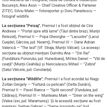
București; Alex Axon — Chief Creative Officer & Partener
ZITEC; Silviu Matei — fotoreporter și Doru Panaitescu —
fotograf wildlife.
La secțiunea "Peisaj"
, Premiul I a fost obținut de Cira
Andreea — "Portal spre altă lume" (Tăul dintre brazi, Munții
Retezat), Premiul II — Popa Gheorghe — "Lacustre" (Lacul
Cuejdel, Gârcina, jud. Neamț), Premiul III — Darie Adrian
Valerică — "The last" (Vf. Straja, Munții Vâlcan). La aceeași
secțiune au obținut mențiuni Dumitru Ana — "Din Rai"
(Fundătura Ponorului, jud. Hunedoara), Mîrlea Daniel — "Văl de
ceață" (Munții Ceahlău) și Nenciulescu Mihail — "Zebra"
(Satul Vâlcele, jud. Constanța).
La secțiunea "Wildlife"
, Premiul I a fost acordat lui Nagy
Zoltan Gergely — "Furtună cu pelicani" (Delta Dunării),
Premiul II — Pavel Bianca — "Split second" (Fundulea, jud.
Călărași), Premiul III — Munteanu Mark — "Diner on the wing"
(Valea Izei, jud. Maramureș). Și la această secțiune au fost
mențiuni: Șerban Gabriel — "Șarpe însorindu-se" (jud.