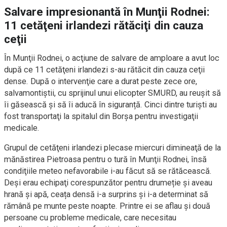
Salvare impresionantă în Munţii Rodnei:
11 cetăţeni irlandezi rătăciţi din cauza
ceţii
În Munţii Rodnei, o acţiune de salvare de amploare a avut loc
după ce 11 cetăţeni irlandezi s-au rătăcit din cauza ceţii
dense. După o intervenţie care a durat peste zece ore,
salvamontiştii, cu sprijinul unui elicopter SMURD, au reuşit să
îi găsească și să îi aducă în siguranță. Cinci dintre turiști au
fost transportaţi la spitalul din Borşa pentru investigaţii
medicale.
Grupul de cetăţeni irlandezi plecase miercuri dimineaţă de la
mănăstirea Pietroasa pentru o tură în Munţii Rodnei, însă
condiţiile meteo nefavorabile i-au făcut să se rătăcească.
Deși erau echipaţi corespunzător pentru drumeție și aveau
hrană și apă, ceața densă i-a surprins și i-a determinat să
rămână pe munte peste noapte. Printre ei se aflau și două
persoane cu probleme medicale, care necesitau