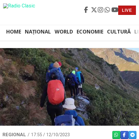
LIVE
HOME
NAȚIONAL
WORLD
ECONOMIE
CULTURĂ
L
REGIONAL
17:55 / 12/10/2023
WHATSAPP
FACEBO
TEL