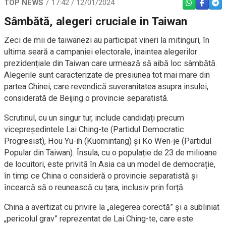
TOP NEWS
17:42 / 12/01/2024
WHATSAPP
FACEBO
TEL
Sâmbătă, alegeri cruciale in Taiwan
Zeci de mii de taiwanezi au participat vineri la mitinguri, în
ultima seară a campaniei electorale, înaintea alegerilor
prezidențiale din Taiwan care urmează să aibă loc sâmbătă.
Alegerile sunt caracterizate de presiunea tot mai mare din
partea Chinei, care revendică suveranitatea asupra insulei,
considerată de Beijing o provincie separatistă.
Scrutinul, cu un singur tur, include candidați precum
vicepreședintele Lai Ching-te (Partidul Democratic
Progresist), Hou Yu-ih (Kuomintang) și Ko Wen-je (Partidul
Popular din Taiwan). Însula, cu o populație de 23 de milioane
de locuitori, este privită în Asia ca un model de democrație,
în timp ce China o consideră o provincie separatistă și
încearcă să o reunească cu țara, inclusiv prin forță.
China a avertizat cu privire la „alegerea corectă” și a subliniat
„pericolul grav” reprezentat de Lai Ching-te, care este