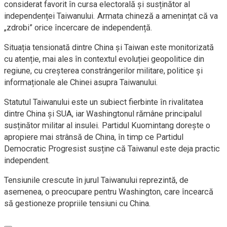
considerat favorit în cursa electorală și susținător al
independenței Taiwanului. Armata chineză a amenințat că va
„zdrobi” orice încercare de independență.
Situația tensionată dintre China și Taiwan este monitorizată
cu atenție, mai ales în contextul evoluției geopolitice din
regiune, cu creșterea constrângerilor militare, politice și
informaționale ale Chinei asupra Taiwanului.
Statutul Taiwanului este un subiect fierbinte în rivalitatea
dintre China și SUA, iar Washingtonul rămâne principalul
susținător militar al insulei. Partidul Kuomintang dorește o
apropiere mai strânsă de China, în timp ce Partidul
Democratic Progresist susține că Taiwanul este deja practic
independent.
Tensiunile crescute în jurul Taiwanului reprezintă, de
asemenea, o preocupare pentru Washington, care încearcă
să gestioneze propriile tensiuni cu China.