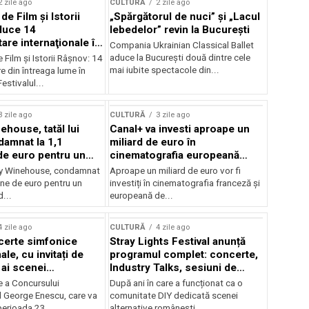
2 zile ago
CULTURĂ
2 zile ago
 de Film şi Istorii
„Spărgătorul de nuci” și „Lacul
duce 14
lebedelor” revin la București
re internaţionale în
Compania Ukrainian Classical Ballet
aduce la București două dintre cele
e Film şi Istorii Râşnov: 14
mai iubite spectacole din...
 din întreaga lume în
estivalul...
3 zile ago
CULTURĂ
3 zile ago
ehouse, tatăl lui
Canal+ va investi aproape un
amnat la 1,1
miliard de euro în
de euro pentru un
cinematografia europeană
rdut
până în 2032
my Winehouse, condamnat
Aproape un miliard de euro vor fi
ane de euro pentru un
investiți în cinematografia franceză și
d...
europeană de...
4 zile ago
CULTURĂ
4 zile ago
certe simfonice
Stray Lights Festival anunță
le, cu invitați de
programul complet: concerte,
 ai scenei
Industry Talks, sesiuni de
onale și ansambluri
audiție și noi opțiuni de
e a Concursului
După ani în care a funcționat ca o
le românești de
participare pentru public
l George Enescu, care va
comunitate DIY dedicată scenei
, în programul
perioada 23...
alternative românești,...