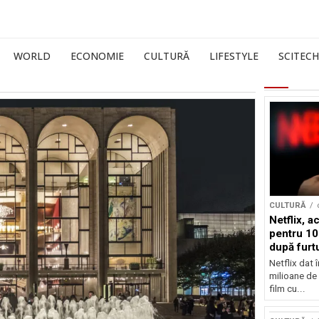
WORLD
ECONOMIE
CULTURĂ
LIFESTYLE
SCITECH
CULTURĂ
Netflix, a
pentru 10
după furtu
Nicolas 
Netflix dat 
milioane de 
film cu...