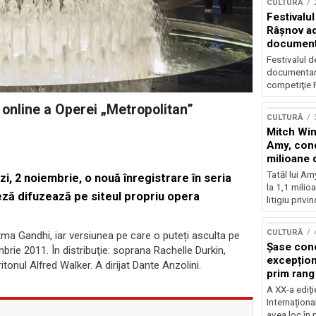
CULTURĂ
Festivalul
Râşnov a
documenta
premieră
Festivalul d
documentare
competiţie F
 online a Operei „Metropolitan”
CULTURĂ
Mitch Win
Amy, cond
milioane 
litigiu pie
Tatăl lui A
, 2 noiembrie, o nouă înregistrare în seria
la 1,1 milio
eză difuzează pe siteul propriu opera
litigiu privin
CULTURĂ
tma Gandhi, iar versiunea pe care o puteți asculta pe
Șase con
brie 2011. În distribuţie: soprana Rachelle Durkin,
excepționa
onul Alfred Walker. A dirijat Dante Anzolini.
prim rang
internați
A XX-a ediți
orchestra
Internaționa
prestigiu
avea loc în 