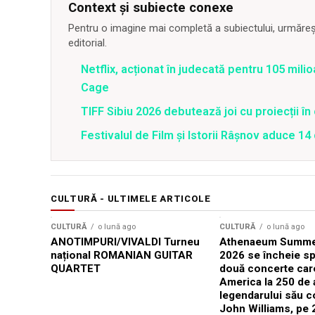
Context și subiecte conexe
Pentru o imagine mai completă a subiectului, urmărește
editorial.
Netflix, acționat în judecată pentru 105 milio
Cage
TIFF Sibiu 2026 debutează joi cu proiecții în 
Festivalul de Film şi Istorii Râşnov aduce 1
CULTURĂ - ULTIMELE ARTICOLE
CULTURĂ
o lună ago
CULTURĂ
o lună ago
ANOTIMPURI/VIVALDI Turneu
Athenaeum Summer
național ROMANIAN GUITAR
2026 se încheie sp
QUARTET
două concerte car
America la 250 de 
legendarului său 
John Williams, pe 2