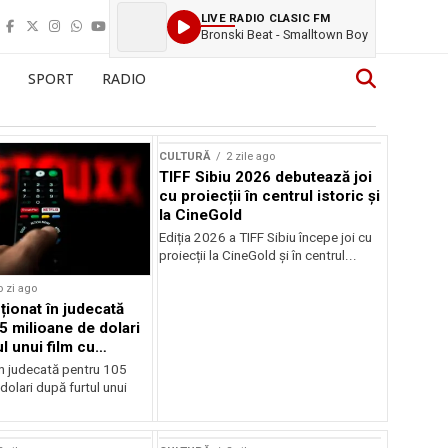
LIVE RADIO CLASIC FM
Bronski Beat - Smalltown Boy
SPORT
RADIO
CULTURĂ
2 zile ago
TIFF Sibiu 2026 debutează joi
cu proiecții în centrul istoric și
la CineGold
Ediția 2026 a TIFF Sibiu începe joi cu
proiecții la CineGold și în centrul...
o zi ago
cționat în judecată
5 milioane de dolari
l unui film cu
Cage
în judecată pentru 105
dolari după furtul unui