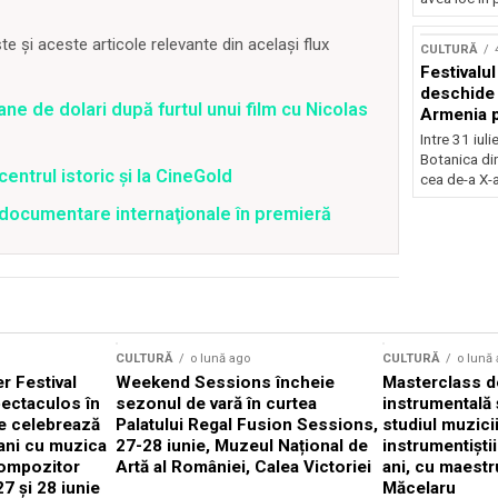
Concursu
 și aceste articole relevante din același flux
CULTURĂ
Festivalu
deschide 
ane de dolari după furtul unui film cu Nicolas
Armenia pr
patrimoniu
Intre 31 iul
august, l
Botanica di
centrul istoric și la CineGold
Bucuresti
cea de-a X-a
4 documentare internaţionale în premieră
CULTURĂ
o lună ago
CULTURĂ
o lună
 Festival
Weekend Sessions încheie
Masterclass de
ectaculos în
sezonul de vară în curtea
instrumentală 
e celebrează
Palatului Regal Fusion Sessions,
studiul muzici
ani cu muzica
27-28 iunie, Muzeul Național de
instrumentiști
compozitor
Artă al României, Calea Victoriei
ani, cu maestr
7 și 28 iunie
Măcelaru