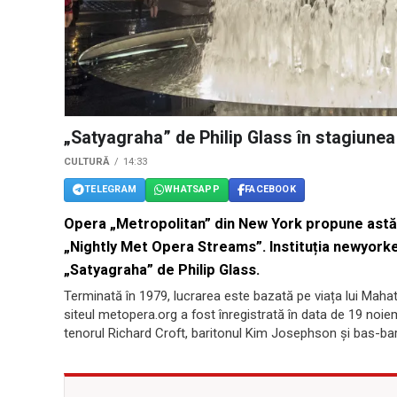
„Satyagraha” de Philip Glass în stagiunea
CULTURĂ
14:33
TELEGRAM
WHATSAPP
FACEBOOK
Opera „Metropolitan” din New York propune astăzi
„Nightly Met Opera Streams”. Instituția newyork
„Satyagraha” de Philip Glass.
Terminată în 1979, lucrarea este bazată pe viața lui Maha
siteul metopera.org a fost înregistrată în data de 19 noiem
tenorul Richard Croft, baritonul Kim Josephson și bas-barit