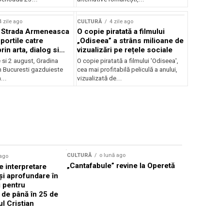
lui Enescu 2026
4 zile ago
CULTURĂ
4 zile ago
l Strada Armeneasca
O copie piratată a filmului
portile catre
„Odiseea” a strâns milioane de
in arta, dialog si
vizualizări pe rețele sociale
, intre 31 iulie si 2
ie si 2 august, Gradina
O copie piratată a filmului 'Odiseea',
a Gradina Botanica din
n Bucuresti gazduieste
cea mai profitabilă peliculă a anului,
...
vizualizată de...
CULTURĂ
o lună ago
 ago
CULTURĂ
„Cantafabule” revine la Operetă
 interpretare
Athenaeu
și aprofundare în
2026 Laur
i pentru
Grammy, C
i de până în 25 de
reuni sub
ul Cristian
Română de
Janoska î