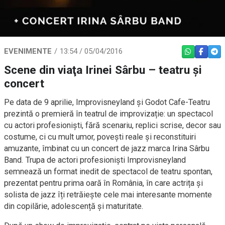
EVENIMENTE
13:54 / 05/04/2016
WHATSAPP
FACEBO
TEL
Scene din viaţa Irinei Sârbu – teatru şi
concert
Pe data de 9 aprilie, Improvisneyland și Godot Cafe-Teatru
prezintă o premieră în teatrul de improvizație: un spectacol
cu actori profesioniști, fără scenariu, replici scrise, decor sau
costume, ci cu mult umor, povești reale și reconstituiri
amuzante, îmbinat cu un concert de jazz marca Irina Sârbu
Band. Trupa de actori profesioniști Improvisneyland
semnează un format inedit de spectacol de teatru spontan,
prezentat pentru prima oară în România, în care actrița și
solista de jazz îți retrăiește cele mai interesante momente
din copilărie, adolescență și maturitate.