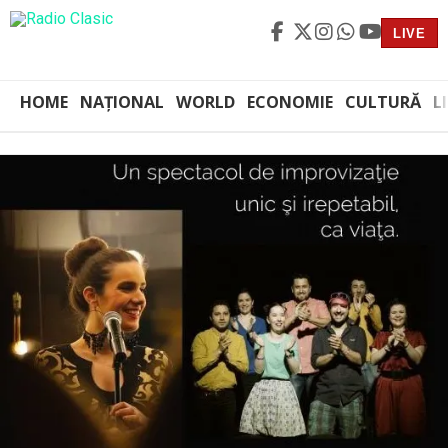
LIVE
HOME
NAȚIONAL
WORLD
ECONOMIE
CULTURĂ
L