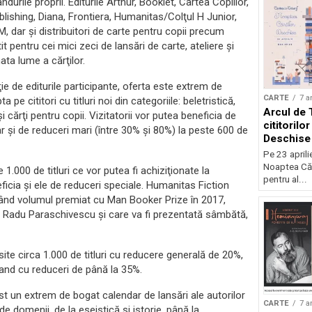
durile proprii. Editurile Arthur, Booklet, Cartea Copiilor,
lishing, Diana, Frontiera, Humanitas/Colţul H Junior,
M, dar şi distribuitori de carte pentru copii precum
pentru cei mici zeci de lansări de carte, ateliere şi
ta lume a cărţilor.
ie de editurile participante, oferta este extrem de
CARTE
7 a
pe cititori cu titluri noi din categoriile: beletristică,
Arcul de 
i cărţi pentru copii. Vizitatorii vor putea beneficia de
cititorilo
dar şi de reduceri mari (între 30% şi 80%) la peste 600 de
Deschise
Pe 23 aprili
Noaptea Căr
.000 de titluri ce vor putea fi achiziţionate la
pentru al...
ficia şi ele de reduceri speciale. Humanitas Fiction
ând volumul premiat cu Man Booker Prize în 2017,
de Radu Paraschivescu şi care va fi prezentată sâmbătă,
site circa 1.000 de titluri cu reducere generală de 20%,
tand cu reduceri de până la 35%.
st un extrem de bogat calendar de lansări ale autorilor
CARTE
7 a
 domenii, de la eseistică şi istorie, până la