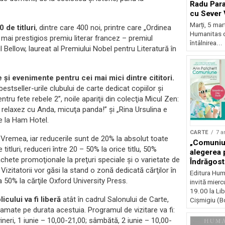
Radu Para
cu Sever
Marți, 5 mart
 de titluri
, dintre care 400 noi, printre care „Ordinea
Humanitas de
 mai prestigios premiu literar francez – premiul
întâlnirea...
Bellow, laureat al Premiului Nobel pentru Literatură în
 şi evenimente pentru cei mai mici dintre cititori.
 bestseller-urile clubului de carte dedicat copiilor şi
tru fete rebele 2”, noile apariţii din colecţia Micul Zen:
relaxez cu Anda, micuţa panda!” şi „Rina Ursulina e
de la Ham Hotel.
CARTE
7 a
rii Vremea, iar reducerile sunt de 20% la absolut toate
„Comuniun
titluri, reduceri între 20 – 50% la orice titlu, 50%
alegerea 
achete promoţionale la preţuri speciale şi o varietate de
Îndrăgosti
i. Vizitatorii vor găsi la stand o zonă dedicată cărţilor în
Editura Hum
la 50% la cărţile Oxford University Press.
invită miercu
19.00 la Lib
icului va fi liberă
atât în cadrul Salonului de Carte,
Cișmigiu (Bd
ramate pe durata acestuia. Programul de vizitare va fi:
ineri, 1 iunie – 10,00-21,00; sâmbătă, 2 iunie – 10,00-