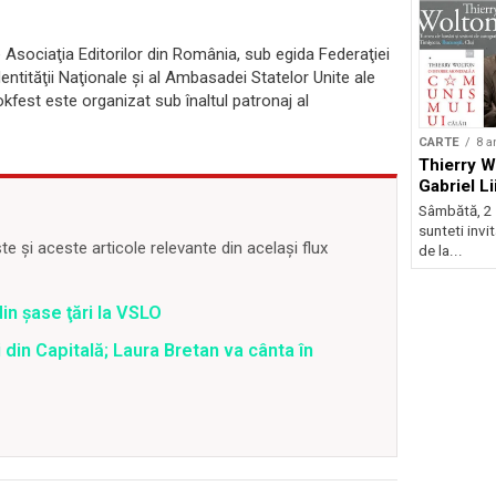
 Asociaţia Editorilor din România, sub egida Federaţiei
Identităţii Naţionale şi al Ambasadei Statelor Unite ale
okfest este organizat sub înaltul patronaj al
CARTE
8 a
Thierry W
Gabriel L
Sâmbătă, 2 f
sunteti invi
 și aceste articole relevante din același flux
de la...
din şase ţări la VSLO
 din Capitală; Laura Bretan va cânta în