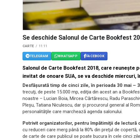
Se deschide Salonul de Carte Bookfest 2
CARTE
11:11
TELEGRAM
WHATSAPP
FACEBOOK
Salonul de Carte Bookfest 2018, care reuneşte pe
invitat de onoare SUA, se va deschide miercuri, î
Desfăşurată timp de cinci zile, în perioada 30 mai – 3
trecuţi, de peste 15.000 mp, ediţia din acest an a Bookfest 
noastre – Lucian Boia, Mircea Cărtărescu, Radu Paraschiv
Pleşu, Tatiana Niculescu, dar şi procurorul general al Româ
personalităţile care marchează agenda salonului.
Potrivit organizatorilor, pentru împătimiţii de lectură 
cu reduceri care merg până la 80% din preţul de copertă, c
de carte de care publicul se poate bucura în cele cinci zil