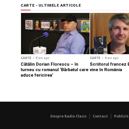
CARTE - ULTIMELE ARTICOLE
CARTE
8 ani ago
CARTE
8 ani ago
Cătălin Dorian Florescu – în
Scriitorul francez E
turneu cu romanul ‘Bărbatul care
vine în România
aduce fericirea’
Despre Radio Clasic
Contact
Publici