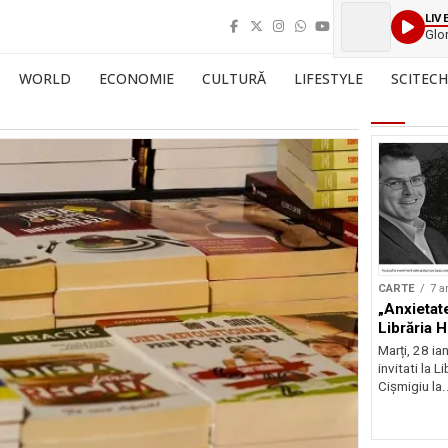
LIV
Glo
WORLD
ECONOMIE
CULTURĂ
LIFESTYLE
SCITECH
CARTE
7 a
„Anxietat
Librăria 
Marți, 28 ia
invitati la 
Cișmigiu la.