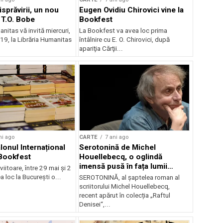
sprăvirii, un nou
Eugen Ovidiu Chirovici vine la
T.O. Bobe
Bookfest
nitas vă invită miercuri,
La Bookfest va avea loc prima
a 19, la Librăria Humanitas
întâlnire cu E. O. Chirovici, după
apariţia Cărţii...
ni ago
CARTE
7 ani ago
lonul Internațional
Serotonină de Michel
Bookfest
Houellebecq, o oglindă
imensă pusă în fața lumii
itoare, între 29 mai și 2
contemporane, din 15 mai în
a loc la București o...
SEROTONINĂ, al șaptelea roman al
librării
scriitorului Michel Houellebecq,
recent apărut în colecția „Raftul
Denisei“,...