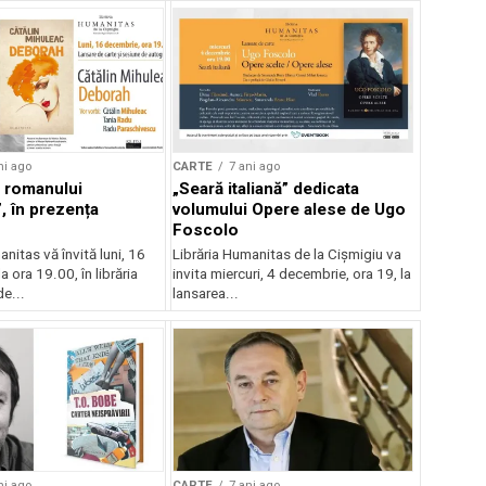
ni ago
CARTE
7 ani ago
 romanului
„Seară italiană” dedicata
, în prezența
volumului Opere alese de Ugo
Foscolo
nitas vă învită luni, 16
Librăria Humanitas de la Cișmigiu va
a ora 19.00, în librăria
invita miercuri, 4 decembrie, ora 19, la
e...
lansarea...
ni ago
CARTE
7 ani ago