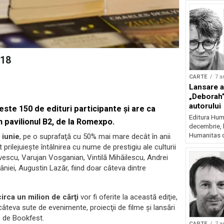
018
CARTE
7 a
Lansare a
„Deborah”
autorului
ste 150 de edituri participante şi are ca
Editura Huma
n pavilionul B2, de la Romexpo.
decembrie, l
Humanitas d
 iunie
, pe o suprafaţă cu 50% mai mare decât în anii
prilejuieşte întâlnirea cu nume de prestigiu ale culturii
escu, Varujan Vosganian, Vintilă Mihăilescu, Andrei
niei, Augustin Lazăr, fiind doar câteva dintre
circa un milion de cărţi
vor fi oferite la această ediţie,
âteva sute de evenimente, proiecţii de filme şi lansări
e de Bookfest.
CARTE
7 a