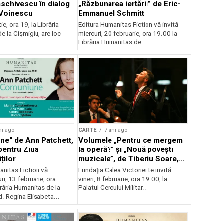
schivescu în dialog
„Răzbunarea iertării” de Eric-
 Voinescu
Emmanuel Schmitt
ie, ora 19, la Librăria
Editura Humanitas Fiction vă invită
 la Cișmigiu, are loc
miercuri, 20 februarie, ora 19.00 la
Librăria Humanitas de...
ni ago
CARTE
7 ani ago
e“ de Ann Patchett,
Volumele „Pentru ce mergem
pentru Ziua
la operă?” şi „Nouă poveşti
ților
muzicale”, de Tiberiu Soare,
vor fi relansate
anitas Fiction vă
Fundaţia Calea Victoriei te invită
ri, 13 februarie, ora
vineri, 8 februarie, ora 19.00, la
răria Humanitas de la
Palatul Cercului Militar...
. Regina Elisabeta...