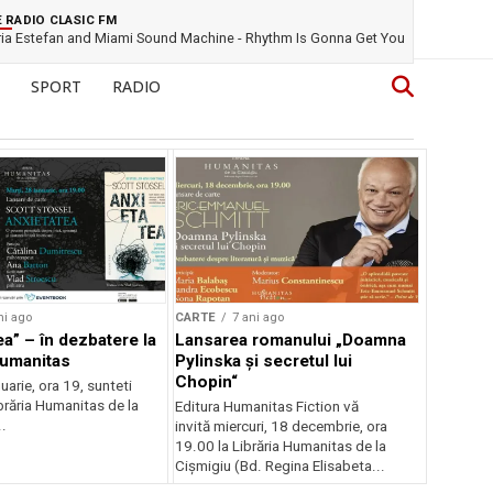
E RADIO CLASIC FM
ria Estefan and Miami Sound Machine - Rhythm Is Gonna Get You
SPORT
RADIO
ni ago
CARTE
7 ani ago
ea” – în dezbatere la
Lansarea romanului „Doamna
Humanitas
Pylinska și secretul lui
Chopin“
nuarie, ora 19, sunteti
Librăria Humanitas de la
Editura Humanitas Fiction vă
..
invită miercuri, 18 decembrie, ora
19.00 la Librăria Humanitas de la
Cișmigiu (Bd. Regina Elisabeta...