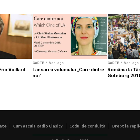
CARTE
8 ani ago
CARTE
8 ani ago
ric Vuillard
Lansarea volumului „Care dintre
România la Târ
noi”
Göteborg 201
tate
Cum ascult Radio Clasic?
Codul de conduită
Drept la repli