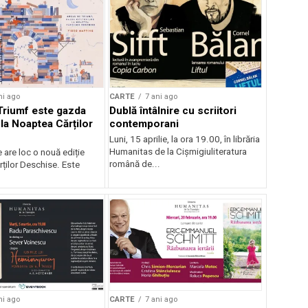
ni ago
CARTE
7 ani ago
Triumf este gazda
Dublă întâlnire cu scriitori
r la Noaptea Cărților
contemporani
Luni, 15 aprilie, la ora 19.00, în librăria
Humanitas de la Cișmigiuliteratura
e are loc o nouă ediție
română de...
ților Deschise. Este
ni ago
CARTE
7 ani ago