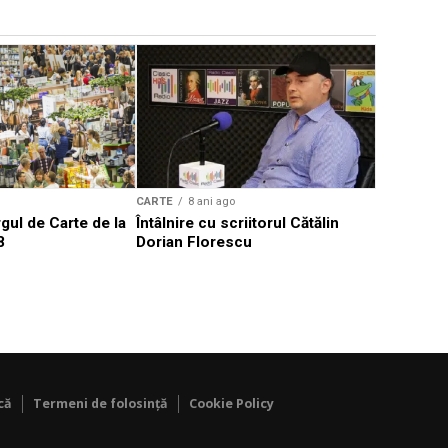
CARTE
8 a
Să ne ami
102 ani de
CARTE
8 ani ago
gul de Carte de la
Întâlnire cu scriitorul Cătălin
8
Dorian Florescu
că
Termeni de folosință
Cookie Policy