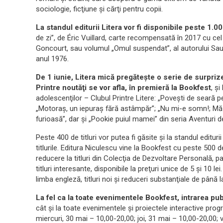
sociologie, ficţiune şi cărţi pentru copii.
La standul editurii Litera vor fi disponibile peste 1.000
de zi”, de Éric Vuillard, carte recompensată în 2017 cu cel
Goncourt, sau volumul „Omul suspendat”, al autorului Saul 
anul 1976.
De 1 iunie, Litera mică pregăteşte o serie de surprize
Printre noutăţi se vor afla, în premieră la Bookfest
, şi
adolescenţilor – Clubul Printre Litere: „Poveşti de seară pen
„Motoraş, un iepuraş fără astâmpăr”; „Nu mi-e somn!; Mă 
furioasă”, dar şi „Pookie puiul mamei” din seria Aventuri 
Peste 400 de titluri vor putea fi găsite şi la standul editu
titlurile. Editura Niculescu vine la Bookfest cu peste 500 de 
reducere la titluri din Colecţia de Dezvoltare Personală, p
titluri interesante, disponibile la preţuri unice de 5 şi 10 le
limba engleză, titluri noi şi reduceri substanţiale de până 
La fel ca la toate evenimentele Bookfest, intrarea publ
cât şi la toate evenimentele şi proiectele interactive prog
miercuri, 30 mai – 10,00-20,00; joi, 31 mai – 10,00-20,00; v