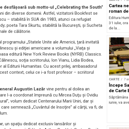
Cartea nei
 se desfăşoară sub motto-ul „Celebrating the South”
roman de 
ni din diverse domenii. Astfel, vizitatorii Bookfest se
Editura Huma
u – stabilită în SUA din 1983, atunci ca refugiat
31 iulie, or
y; poeta Tara Skurtu, stabilită la Bucureşti, şi Sucheta
de la...
ale de călătorie.
 programului „Statele Unite ale Americii, ţară invitată
inescu şi ediţiei americane a volumului „Viaţa şi
tigioasa editură New York Review Books (NYRB) Classics.
inescu, soţia scriitorului, Ion Vianu, Lidia Bodea,
 al Editurii Humanitas. Cu acest prilej, ambasadorul
st context, celui ce i-a fost profesor – scriitorul
CARTE
7 a
Începe Sa
 general Augustin Lazăr
vine pentru al doilea an
de Carte 
are l-a coordonat împreună cu Mircea Duţu şi Ovidiu
Săptămâna vi
ural”, volum dedicat Centenarului Marii Uniri, dar şi
iunie, va ave
 care semnează „Cuvântul de însoţire” al cărţii, va fi, de
lum.
or
, un spaţiu dedicat exclusiv lansărilor şi