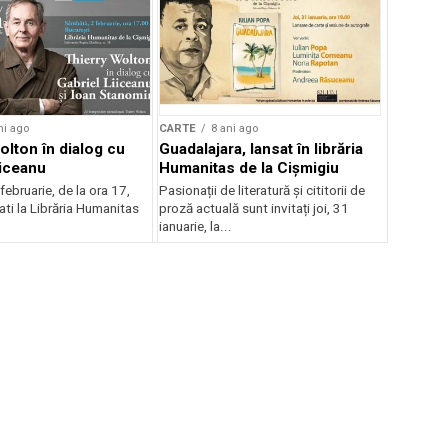
ni ago
CARTE
8 ani ago
olton în dialog cu
Guadalajara, lansat în librăria
iiceanu
Humanitas de la Cișmigiu
ebruarie, de la ora 17,
Pasionații de literatură și cititorii de
tati la Librăria Humanitas
proză actuală sunt invitați joi, 31
ianuarie, la...