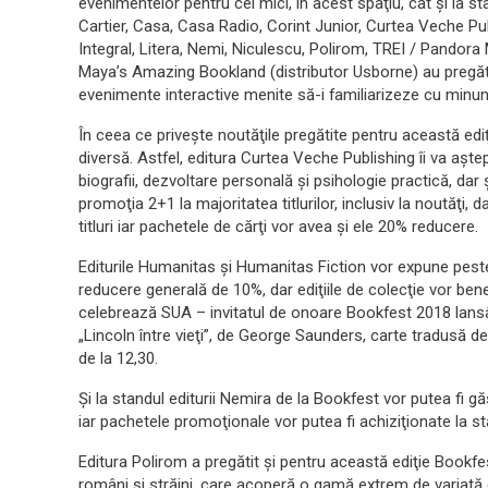
evenimentelor pentru cei mici, în acest spaţiu, cât şi la stan
Cartier, Casa, Casa Radio, Corint Junior, Curtea Veche Pub
Integral, Litera, Nemi, Niculescu, Polirom, TREI / Pandora 
Maya’s Amazing Bookland (distributor Usborne) au pregătit 
evenimente interactive menite să-i familiarizeze cu minuna
În ceea ce priveşte noutăţile pregătite pentru această ediţ
diversă. Astfel, editura Curtea Veche Publishing îi va aştepta 
biografii, dezvoltare personală şi psihologie practică, dar ş
promoţia 2+1 la majoritatea titlurilor, inclusiv la noutăţi, 
titluri iar pachetele de cărţi vor avea şi ele 20% reducere.
Editurile Humanitas şi Humanitas Fiction vor expune peste 1
reducere generală de 10%, dar ediţiile de colecţie vor bene
celebrează SUA – invitatul de onoare Bookfest 2018 lans
„Lincoln între vieţi”, de George Saunders, carte tradusă 
de la 12,30.
Şi la standul editurii Nemira de la Bookfest vor putea fi gă
iar pachetele promoţionale vor putea fi achiziţionate la s
Editura Polirom a pregătit şi pentru această ediţie Bookfe
români şi străini, care acoperă o gamă extrem de variată de