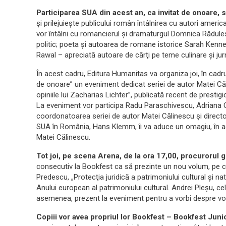
Participarea SUA din acest an, ca invitat de onoare,
şi prilejuieşte publicului român întâlnirea cu autori america
vor întâlni cu romancierul şi dramaturgul Domnica Rădulesc
politic; poeta şi autoarea de romane istorice Sarah Kenned
Rawal – apreciată autoare de cărţi pe teme culinare şi jurn
În acest cadru, Editura Humanitas va organiza joi, în cadrul
de onoare” un eveniment dedicat seriei de autor Matei Căl
opiniile lui Zacharias Lichter”, publicată recent de pres
La eveniment vor participa Radu Paraschivescu, Adriana Căl
coordonatoarea seriei de autor Matei Călinescu şi director
SUA în România, Hans Klemm, îi va aduce un omagiu, în ace
Matei Călinescu.
Tot joi, pe scena Arena, de la ora 17,00, procurorul
consecutiv la Bookfest ca să prezinte un nou volum, pe c
Predescu, „Protecţia juridică a patrimoniului cultural şi nat
Anului european al patrimoniului cultural. Andrei Pleşu, cel
asemenea, prezent la eveniment pentru a vorbi despre vo
Copiii vor avea propriul lor Bookfest – Bookfest Juni