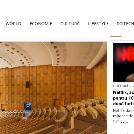
WORLD
ECONOMIE
CULTURĂ
LIFESTYLE
SCITECH
CULTURĂ
Netflix, a
pentru 10
după furtu
Nicolas 
Netflix dat 
milioane de 
film cu...