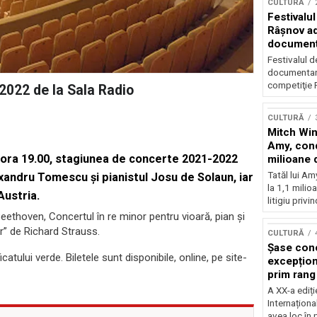
CULTURĂ
Festivalul
Râşnov a
documenta
premieră
Festivalul d
documentare
competiţie F
2022 de la Sala Radio
CULTURĂ
Mitch Win
Amy, cond
 ora 19.00, stagiunea de concerte 2021-2022
milioane 
litigiu pie
Tatăl lui A
Alexandru Tomescu și pianistul Josu de Solaun, iar
la 1,1 milio
Austria.
litigiu privin
ethoven, Concertul în re minor pentru vioară, pian şi
r” de Richard Strauss.
CULTURĂ
Șase con
atului verde. Biletele sunt disponibile, online, pe site-
excepționa
prim rang
internați
A XX-a ediți
orchestra
Internaționa
prestigiu
avea loc în 