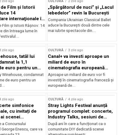
2 zile ago
CULTURĂ
2 zile ago
 de Film şi Istorii
„Spărgătorul de nuci” și „Lacul
duce 14
lebedelor” revin la București
re internaţionale în
Compania Ukrainian Classical Ballet
aduce la București două dintre cele
e Film şi Istorii Râşnov: 14
mai iubite spectacole din...
 din întreaga lume în
estivalul...
3 zile ago
CULTURĂ
3 zile ago
ehouse, tatăl lui
Canal+ va investi aproape un
amnat la 1,1
miliard de euro în
de euro pentru un
cinematografia europeană
rdut
până în 2032
my Winehouse, condamnat
Aproape un miliard de euro vor fi
ane de euro pentru un
investiți în cinematografia franceză și
d...
europeană de...
4 zile ago
CULTURĂ
4 zile ago
certe simfonice
Stray Lights Festival anunță
le, cu invitați de
programul complet: concerte,
 ai scenei
Industry Talks, sesiuni de
onale și ansambluri
audiție și noi opțiuni de
e a Concursului
După ani în care a funcționat ca o
le românești de
participare pentru public
l George Enescu, care va
comunitate DIY dedicată scenei
, în programul
perioada 23...
alternative românești,...