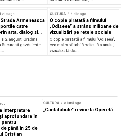
lui Enescu 2026
4 zile ago
CULTURĂ
4 zile ago
l Strada Armeneasca
O copie piratată a filmului
portile catre
„Odiseea” a strâns milioane de
in arta, dialog si
vizualizări pe rețele sociale
, intre 31 iulie si 2
ie si 2 august, Gradina
O copie piratată a filmului 'Odiseea',
a Gradina Botanica din
n Bucuresti gazduieste
cea mai profitabilă peliculă a anului,
...
vizualizată de...
CULTURĂ
o lună ago
 ago
CULTURĂ
„Cantafabule” revine la Operetă
 interpretare
Athenaeu
și aprofundare în
2026 Laur
i pentru
Grammy, C
i de până în 25 de
reuni sub
ul Cristian
Română de