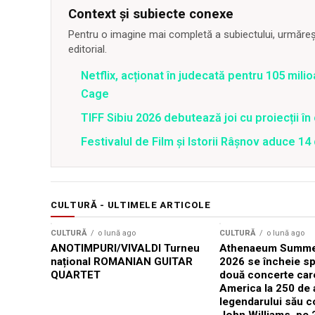
Context și subiecte conexe
Pentru o imagine mai completă a subiectului, urmărește
editorial.
Netflix, acționat în judecată pentru 105 milio
Cage
TIFF Sibiu 2026 debutează joi cu proiecții în 
Festivalul de Film şi Istorii Râşnov aduce 1
CULTURĂ - ULTIMELE ARTICOLE
CULTURĂ
o lună ago
CULTURĂ
o lună ago
ANOTIMPURI/VIVALDI Turneu
Athenaeum Summer
național ROMANIAN GUITAR
2026 se încheie sp
QUARTET
două concerte car
America la 250 de 
legendarului său 