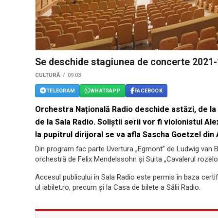
Se deschide stagiunea de concerte 2021-
CULTURĂ
09:03
TELEGRAM
WHATSAPP
FACEBOOK
Orchestra Națională Radio deschide astăzi, de la
de la Sala Radio. Soliştii serii vor fi violonistul 
la pupitrul dirijoral se va afla Sascha Goetzel din 
Din program fac parte Uvertura „Egmont” de Ludwig van Be
orchestră de Felix Mendelssohn și Suita „Cavalerul rozelo
Accesul publicului în Sala Radio este permis în baza certific
ul iabilet.ro, precum şi la Casa de bilete a Sălii Radio.