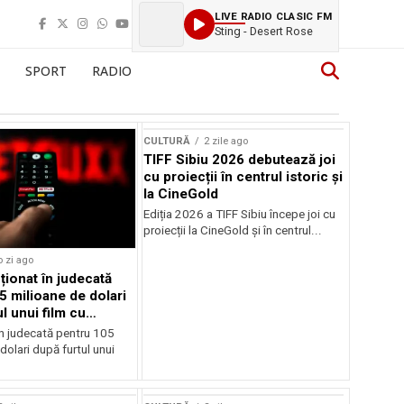
LIVE RADIO CLASIC FM
Sting - Desert Rose
SPORT
RADIO
CULTURĂ
2 zile ago
TIFF Sibiu 2026 debutează joi
cu proiecții în centrul istoric și
la CineGold
Ediția 2026 a TIFF Sibiu începe joi cu
proiecții la CineGold și în centrul...
o zi ago
cționat în judecată
5 milioane de dolari
l unui film cu
Cage
în judecată pentru 105
dolari după furtul unui