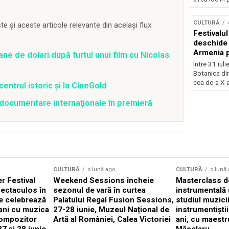
Concursu
CULTURĂ
 și aceste articole relevante din același flux
Festivalu
deschide 
Armenia pr
ane de dolari după furtul unui film cu Nicolas
patrimoniu
Intre 31 iul
august, l
Botanica di
Bucuresti
cea de-a X-a
centrul istoric și la CineGold
4 documentare internaţionale în premieră
CULTURĂ
o lună ago
CULTURĂ
o lună
 Festival
Weekend Sessions încheie
Masterclass de
ectaculos în
sezonul de vară în curtea
instrumentală 
e celebrează
Palatului Regal Fusion Sessions,
studiul muzici
ani cu muzica
27-28 iunie, Muzeul Național de
instrumentiști
compozitor
Artă al României, Calea Victoriei
ani, cu maestr