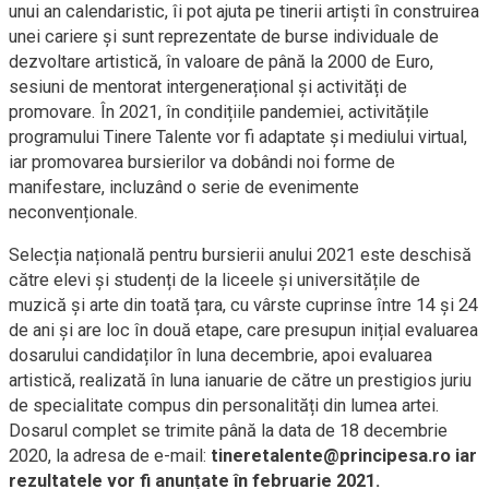
unui an calendaristic, îi pot ajuta pe tinerii artiști în construirea
unei cariere şi sunt reprezentate de burse individuale de
dezvoltare artistică, în valoare de până la 2000 de Euro,
sesiuni de mentorat intergenerațional și activități de
promovare. În 2021, în condițiile pandemiei, activitățile
programului Tinere Talente vor fi adaptate și mediului virtual,
iar promovarea bursierilor va dobândi noi forme de
manifestare, incluzând o serie de evenimente
neconvenționale.
Selecția națională pentru bursierii anului 2021 este deschisă
către elevi și studenți de la liceele și universitățile de
muzică și arte din toată țara, cu vârste cuprinse între 14 și 24
de ani şi are loc în două etape, care presupun inițial evaluarea
dosarului candidaților în luna decembrie, apoi evaluarea
artistică, realizată în luna ianuarie de către un prestigios juriu
de specialitate compus din personalități din lumea artei.
Dosarul complet se trimite până la data de 18 decembrie
2020, la adresa de e-mail:
tineretalente@principesa.ro iar
rezultatele vor fi anunțate în februarie 2021.