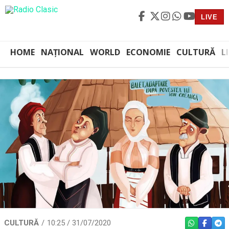
LIVE
HOME
NAȚIONAL
WORLD
ECONOMIE
CULTURĂ
L
CULTURĂ
10:25 / 31/07/2020
WHATSAPP
FACEBO
TEL