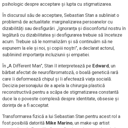
psihologic despre acceptare și lupta cu stigmatizarea.
În discursul său de acceptare, Sebastian Stan a subliniat o
problemă de actualitate: marginalizarea persoanelor cu
dizabilități sau desfigurări. „Ignoranța și disconfortul nostru în
legătură cu dizabilitatea și desfigurarea trebuie să înceteze
acum. Trebuie să le normalizăm și să continuăm să ne
expunem la ele și noi, și copiii noștri”, a declarat actorul,
subliniind importanța incluziunii și empatiei.
În „A Different Man”, Stan îl interpretează pe
Edward
, un
bărbat afectat de neurofibromatoză, o boală genetică rară
care îi deformează chipul și îi afectează viața socială.
Decizia personajului de a apela la chirurgia plastică
reconstructivă pentru a scăpa de stigmatizarea constantă
duce la o poveste complexă despre identitate, obsesie și
dorința de a fi acceptat.
Transformarea fizică a lui Sebastian Stan pentru acest rol a
fost posibilă datorită
Mike Marino
, un make-up artist