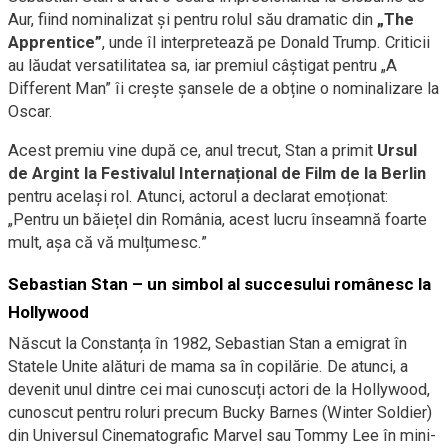
Aur, fiind nominalizat și pentru rolul său dramatic din
„The
Apprentice”
, unde îl interpretează pe Donald Trump. Criticii
au lăudat versatilitatea sa, iar premiul câștigat pentru „A
Different Man” îi crește șansele de a obține o nominalizare la
Oscar.
Acest premiu vine după ce, anul trecut, Stan a primit
Ursul
de Argint la Festivalul Internațional de Film de la Berlin
pentru același rol. Atunci, actorul a declarat emoționat:
„Pentru un băiețel din România, acest lucru înseamnă foarte
mult, așa că vă mulțumesc.”
Sebastian Stan – un simbol al succesului românesc la
Hollywood
Născut la Constanța în 1982, Sebastian Stan a emigrat în
Statele Unite alături de mama sa în copilărie. De atunci, a
devenit unul dintre cei mai cunoscuți actori de la Hollywood,
cunoscut pentru roluri precum Bucky Barnes (Winter Soldier)
din Universul Cinematografic Marvel sau Tommy Lee în mini-