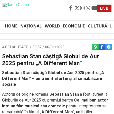
LIVE
HOME
NAȚIONAL
WORLD
ECONOMIE
CULTURĂ
L
ACTUALITATE
09:57 / 06/01/2025
WHATSAPP
FACEBO
TEL
Sebastian Stan câștigă Globul de Aur
2025 pentru „A Different Man”
Sebastian Stan câștigă Globul de Aur 2025 pentru „A
Different Man” – un triumf al artei și al sensibilizării
sociale
Actorul de origine română
Sebastian Stan
a fost laureat la
Globurile de Aur 2025 cu premiul pentru
Cel mai bun actor
într-un film musical sau comedie
pentru interpretarea sa
remarcabilă în filmul
„A Different Man”
, un thriller