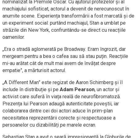
nominalizat la Premiile Oscar. Cu ajutorul protezelor și al
machiajului sofisticat, actorul a devenit de nerecunoscut în
anumite scene. Experiența transformării a fost marcată și de
un experiment social: purtând machiajul, Stan a umblat pe
străzile din New York, confruntându-se direct cu reacțiile
oamenilor.
„Era o stradă aglomerată pe Broadway. Eram îngrozit, dar
mergeam pentru a bea o cafea sau să stau puțin. Reacțiile
mi-au arătat cât de mult mai avem de învățat despre
empatie”, a mărturisit actorul.
„A Different Man” este regizat de Aaron Schimberg și îl
include în distribuție și pe
Adam Pearson
, un actor și
activist care suferă în viața reală de neurofibromatoză.
Prezența lui Pearson adaugă autenticitate poveștii, iar
colaborarea dintre cei doi actori aduce în prim-plan
necesitatea reprezentării corecte și respectuoase a
persoanelor cu dizabilități pe marele ecran.
Sebastian Stan a avut o seară impresionantă la Globurile de