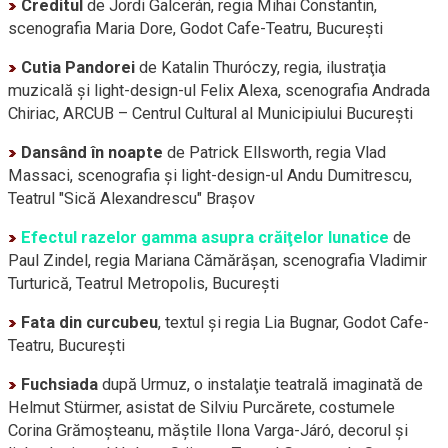
Creditul
de Jordi Galcerán, regia Mihai Constantin,
scenografia Maria Dore, Godot
Cafe-Teatru,
Bucureşti
Cutia Pandorei
de Katalin Thuróczy, regia, ilustraţia
muzicală şi
light-design-ul
Felix Alexa, scenografia Andrada
Chiriac, ARCUB – Centrul Cultural al Municipiului Bucureşti
Dansând în noapte
de Patrick Ellsworth, regia Vlad
Massaci, scenografia şi
light-design-ul
Andu Dumitrescu,
Teatrul "Sică Alexandrescu" Braşov
Efectul razelor gamma asupra crăiţelor lunatice
de
Paul Zindel, regia Mariana Cămărăşan, scenografia Vladimir
Turturică, Teatrul Metropolis, Bucureşti
Fata din curcubeu
, textul şi regia Lia Bugnar, Godot
Cafe-
Teatru,
Bucureşti
Fuchsiada
după Urmuz, o instalaţie teatrală imaginată de
Helmut Stürmer, asistat de Silviu Purcărete, costumele
Corina Grămoşteanu, măştile Ilona
Varga-Járó,
decorul şi