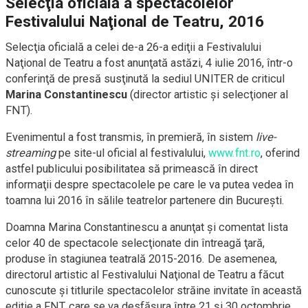
Selecţia oficială a spectacolelor
Festivalului Naţional de Teatru, 2016
Selecţia oficială a celei
de-a
26-a ediţii a Festivalului
Naţional de Teatru a fost anunţată astăzi, 4 iulie 2016,
într-o
conferinţă de presă susţinută la sediul UNITER de criticul
Marina Constantinescu
(director artistic şi selecţioner al
FNT).
Evenimentul a fost transmis, în premieră, în sistem
live-
streaming
pe
site-ul
oficial al festivalului,
www.fnt.ro
, oferind
astfel publicului posibilitatea să primească în direct
informaţii despre spectacolele pe care le va putea vedea în
toamna lui 2016 în sălile teatrelor partenere din Bucureşti.
Doamna Marina Constantinescu a anunţat şi comentat lista
celor 40 de spectacole selecţionate din întreagă ţară,
produse în stagiunea teatrală 2015-2016. De asemenea,
directorul artistic al Festivalului Naţional de Teatru a făcut
cunoscute şi titlurile spectacolelor străine invitate în această
ediţie a FNT, care se va desfăşura între 21 şi 30 octombrie