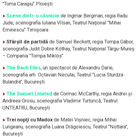
"Toma Caragiu" Ploieşti
Scene dintr-o căsnicie
de Ingmar Bergman, regia Radu
Jude, scenografia Iuliana Vîlsan, Teatrul Naţional "Mihai
Eminescu" Timişoara
Sfârşit de partidă
de Samuel Beckett, regia Tompa Gábor,
scenografia Judit Dobre Kóthay, Teatrul Naţional
Târgu-Mureş
– Compania "Tompa Miklós"
The Bach Files
, un spectacol de Alexandru Darie,
scenografia arh. Octavian Neculai, Teatrul "Lucia Sturdza
Bulandra", Bucureşti
The Sunset Limited
de Cormac McCarthy, regia Andrei şi
Andreea Grosu, scenografia Vladimir Turturică, Teatrul
UNTEATRU, Bucureşti
Trei nopţi cu Madox
de Matei Vişniec, regia Mihai
Lungeanu, scenografia Luana Drăgoiescu, Teatrul "Nottara",
Bucureşti