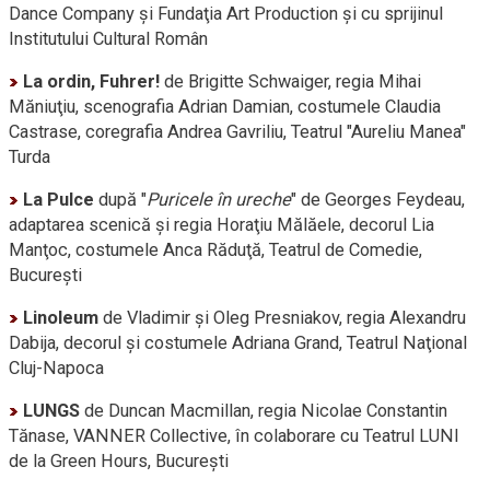
Dance Company şi Fundaţia Art Production şi cu sprijinul
Institutului Cultural Român
La ordin, Fuhrer!
de Brigitte Schwaiger, regia Mihai
Măniuţiu, scenografia Adrian Damian, costumele Claudia
Castrase, coregrafia Andrea Gavriliu, Teatrul "Aureliu Manea"
Turda
La Pulce
după "
Puricele în ureche
" de Georges Feydeau,
adaptarea scenică şi regia Horaţiu Mălăele, decorul Lia
Manţoc, costumele Anca Răduţă, Teatrul de Comedie,
Bucureşti
Linoleum
de Vladimir şi Oleg Presniakov, regia Alexandru
Dabija, decorul şi costumele Adriana Grand, Teatrul Naţional
Cluj-Napoca
LUNGS
de Duncan Macmillan, regia Nicolae Constantin
Tănase, VANNER Collective, în colaborare cu Teatrul LUNI
de la Green Hours, Bucureşti