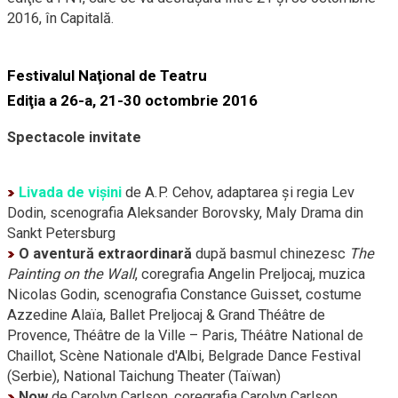
2016, în Capitală.
Festivalul Naţional de Teatru
Ediţia a 26-a, 21-30 octombrie 2016
Spectacole invitate
Livada de vişini
de A.P. Cehov, adaptarea şi regia Lev
Dodin, scenografia Aleksander Borovsky, Maly Drama din
Sankt Petersburg
O aventură extraordinară
după basmul chinezesc
The
Painting on the Wall
, coregrafia Angelin Preljocaj, muzica
Nicolas Godin, scenografia Constance Guisset, costume
Azzedine Alaïa, Ballet Preljocaj & Grand Théâtre de
Provence, Théâtre de la Ville – Paris, Théâtre National de
Chaillot, Scène Nationale d'Albi, Belgrade Dance Festival
(Serbie), National Taichung Theater (Taïwan)
Now
de Carolyn Carlson, coregrafia Carolyn Carlson,