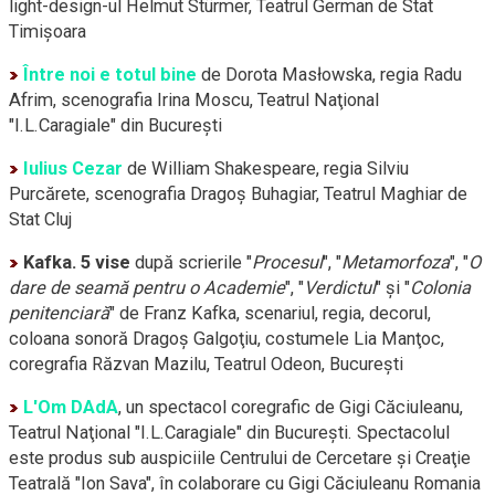
light-design-ul
Helmut Stürmer, Teatrul German de Stat
Timişoara
Între noi e totul bine
de Dorota Masłowska, regia Radu
Afrim, scenografia Irina Moscu, Teatrul Naţional
"I.L.Caragiale" din Bucureşti
Iulius Cezar
de William Shakespeare, regia Silviu
Purcărete, scenografia Dragoş Buhagiar, Teatrul Maghiar de
Stat Cluj
Kafka. 5 vise
după scrierile "
Procesul
", "
Metamorfoza
", "
O
dare de seamă pentru o Academie
", "
Verdictul
" şi "
Colonia
penitenciară
" de Franz Kafka, scenariul, regia, decorul,
coloana sonoră Dragoş Galgoţiu, costumele Lia Manţoc,
coregrafia Răzvan Mazilu, Teatrul Odeon, Bucureşti
L'Om DAdA
, un spectacol coregrafic de Gigi Căciuleanu,
Teatrul Naţional "I.L.Caragiale" din Bucureşti. Spectacolul
este produs sub auspiciile Centrului de Cercetare şi Creaţie
Teatrală "Ion Sava", în colaborare cu Gigi Căciuleanu Romania