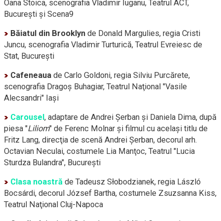
Oana Stoica, scenografia Vladimir Iuganu, Teatrul ACT,
Bucureşti şi Scena9
Băiatul din Brooklyn
de Donald Margulies, regia Cristi
Juncu, scenografia Vladimir Turturică, Teatrul Evreiesc de
Stat, Bucureşti
Cafeneaua
de Carlo Goldoni, regia Silviu Purcărete,
scenografia Dragoş Buhagiar, Teatrul Naţional "Vasile
Alecsandri" Iaşi
Carousel
, adaptare de Andrei Şerban şi Daniela Dima, după
piesa "
Liliom
" de Ferenc Molnar şi filmul cu acelaşi titlu de
Fritz Lang, direcţia de scenă Andrei Şerban, decorul arh.
Octavian Neculai, costumele Lia Manţoc, Teatrul "Lucia
Sturdza Bulandra", Bucureşti
Clasa noastră
de Tadeusz Słobodzianek, regia László
Bocsárdi, decorul József Bartha, costumele Zsuzsanna Kiss,
Teatrul Naţional
Cluj-Napoca