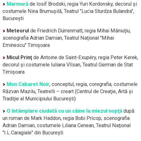
Marmură
de Iosif Brodski, regia Yuri Kordonsky, decorul şi
costumele Nina Brumuşilă, Teatrul "Lucia Sturdza Bulandra",
Bucureşti
Meteorul
de Friedrich Dürrenmatt, regia Mihai Măniuţiu,
scenografia Adrian Damian, Teatrul Naţional "Mihai
Eminescu" Timişoara
Micul Prinţ
de Antoine de
Saint-Exupéry,
regia Peter Kerek,
decorul şi costumele Iuliana Vîlsan, Teatrul German de Stat
Timişoara
Mon Cabaret Noir
, conceptul, regia, coregrafia, costumele
Răzvan Mazilu, Teatrelli – creart (Centrul de Creaţie, Artă şi
Tradiţie al Municipiului Bucureşti)
O întâmplare ciudată cu un câine la miezul nopţii
după
un roman de Mark Haddon, regia Bobi Pricop, scenografia
Adrian Damian, costumele Liliana Cenean, Teatrul Naţional
"I.L.Caragiale" din Bucureşti