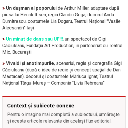
Un duşman al poporului
de Arthur Miller, adaptare după
piesa lui Henrik Ibsen, regia Claudiu Goga, decorul Andu
Dumitrescu, costumele Lia Dogaru, Teatrul Naţional "Vasile
Alecsandri" Iaşi
Un minut de dans sau UF!!!
, un spectacol de Gigi
Căciuleanu, Fundaţia Art Production, în parteneriat cu Teatrul
Mic, Bucureşti
Vivaldi şi anotimpurile
, scenariul, regia şi coregrafia Gigi
Căciuleanu (după o idee de regie şi concept spaţial de Dan
Mastacan), decorul şi costumele Măriuca Ignat, Teatrul
Naţional
Târgu-Mureş
– Compania "Liviu Rebreanu"
Context și subiecte conexe
Pentru o imagine mai completă a subiectului, urmărește
și aceste articole relevante din același flux editorial.