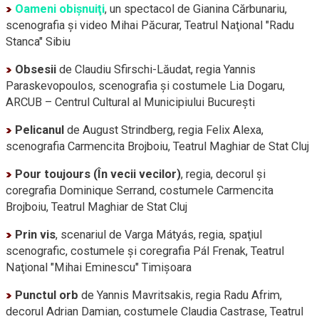
Oameni obişnuiţi
, un spectacol de Gianina Cărbunariu,
scenografia şi video Mihai Păcurar, Teatrul Naţional "Radu
Stanca" Sibiu
Obsesii
de Claudiu
Sfirschi-Lăudat,
regia Yannis
Paraskevopoulos, scenografia şi costumele Lia Dogaru,
ARCUB – Centrul Cultural al Municipiului Bucureşti
Pelicanul
de August Strindberg, regia Felix Alexa,
scenografia Carmencita Brojboiu, Teatrul Maghiar de Stat Cluj
Pour toujours (În vecii vecilor)
, regia, decorul şi
coregrafia Dominique Serrand, costumele Carmencita
Brojboiu, Teatrul Maghiar de Stat Cluj
Prin vis
, scenariul de Varga Mátyás, regia, spaţiul
scenografic, costumele şi coregrafia Pál Frenak, Teatrul
Naţional "Mihai Eminescu" Timişoara
Punctul orb
de Yannis Mavritsakis, regia Radu Afrim,
decorul Adrian Damian, costumele Claudia Castrase, Teatrul