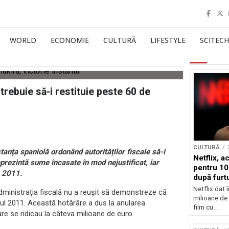
WORLD
ECONOMIE
CULTURĂ
LIFESTYLE
SCITECH
 trebuie să-i restituie peste 60 de
CULTURĂ
stanța spaniolă ordonând autorităților fiscale să-i
Netflix, a
prezintă sume încasate în mod nejustificat, iar
pentru 10
n 2011.
după furtu
Nicolas 
Netflix dat 
ă administrația fiscală nu a reușit să demonstreze că
milioane de 
nul 2011. Această hotărâre a dus la anularea
film cu...
care se ridicau la câteva milioane de euro.