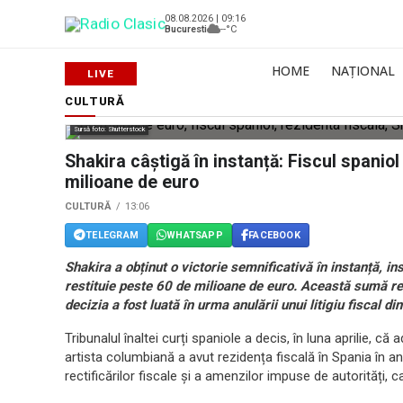
08.08.2026 | 09:16
Bucuresti
--°C
HOME
NAȚIONAL
CULTURĂ
Sursă foto: Shutterstock
Shakira câștigă în instanță: Fiscul spaniol
milioane de euro
CULTURĂ
13:06
TELEGRAM
WHATSAPP
FACEBOOK
Shakira a obținut o victorie semnificativă în instanță, in
restituie peste 60 de milioane de euro. Această sumă re
decizia a fost luată în urma anulării unui litigiu fiscal di
Tribunalul înaltei curți spaniole a decis, în luna aprilie, c
artista columbiană a avut rezidența fiscală în Spania în a
rectificărilor fiscale și a amenzilor impuse de autorități, 