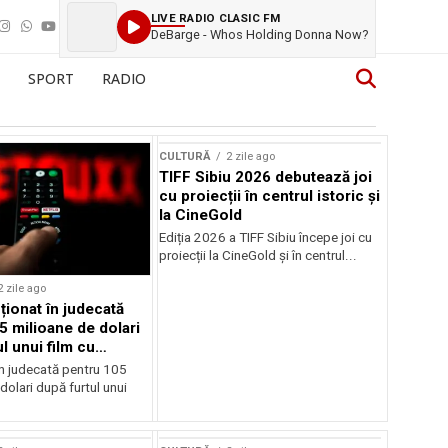
LIVE RADIO CLASIC FM
DeBarge - Whos Holding Donna Now?
SPORT
RADIO
CULTURĂ
2 zile ago
TIFF Sibiu 2026 debutează joi
cu proiecții în centrul istoric și
la CineGold
Ediția 2026 a TIFF Sibiu începe joi cu
proiecții la CineGold și în centrul...
2 zile ago
cționat în judecată
5 milioane de dolari
l unui film cu
Cage
în judecată pentru 105
dolari după furtul unui