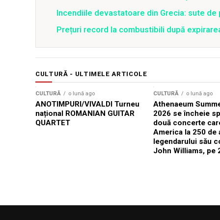
Incendiile devastatoare din Grecia: sute de 
Prețuri record la combustibili după expirar
CULTURĂ - ULTIMELE ARTICOLE
CULTURĂ
o lună ago
CULTURĂ
o lună ago
ANOTIMPURI/VIVALDI Turneu
Athenaeum Summer
național ROMANIAN GUITAR
2026 se încheie sp
QUARTET
două concerte car
America la 250 de 
legendarului său 
John Williams, pe 2