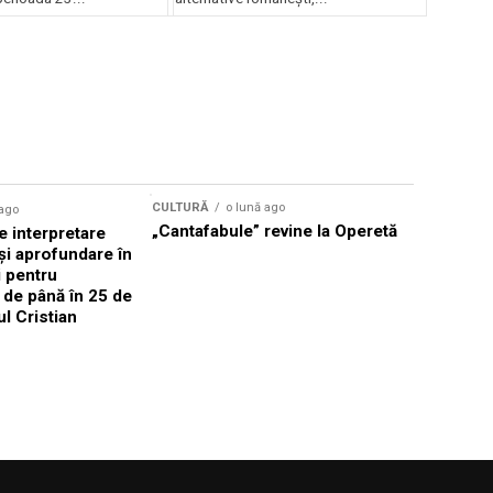
lui Enescu 2026
CULTURĂ
o lună ago
 ago
CULTURĂ
„Cantafabule” revine la Operetă
 interpretare
Athenaeu
și aprofundare în
2026 Laur
i pentru
Grammy, C
i de până în 25 de
reuni sub
ul Cristian
Română de
Janoska î
pe 20 iuni