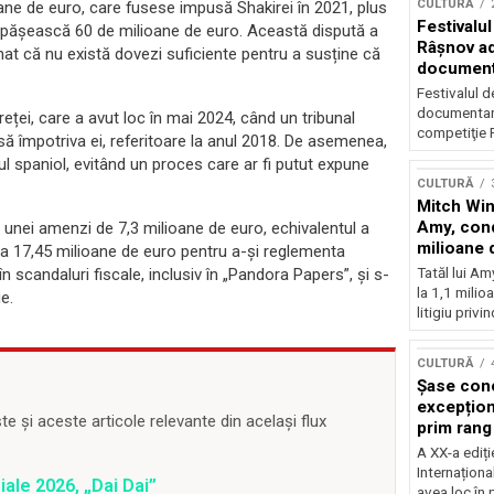
CULTURĂ
oane de euro, care fusese impusă Shakirei în 2021, plus
Festivalul
 depășească 60 de milioane de euro. Această dispută a
Râşnov a
onat că nu există dovezi suficiente pentru a susține că
documenta
premieră
Festivalul d
documentare
reței, care a avut loc în mai 2024, când un tribunal
competiţie F
să împotriva ei, referitoare la anul 2018. De asemenea,
 spaniol, evitând un proces care ar fi putut expune
CULTURĂ
Mitch Win
Amy, cond
 unei amenzi de 7,3 milioane de euro, echivalentul a
milioane 
a 17,45 milioane de euro pentru a-și reglementa
litigiu pie
Tatăl lui A
în scandaluri fiscale, inclusiv în „Pandora Papers”, și s-
la 1,1 milio
e.
litigiu privin
CULTURĂ
Șase con
excepționa
 și aceste articole relevante din același flux
prim rang
internați
A XX-a ediți
orchestra
Internaționa
iale 2026, „Dai Dai”
prestigiu
avea loc în 