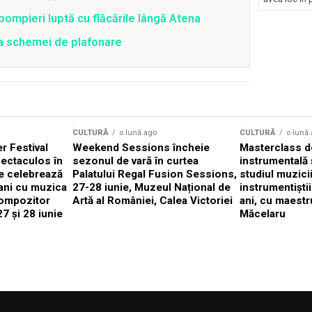
Concursu
pompieri luptă cu flăcările lângă Atena
ea schemei de plafonare
CULTURĂ
o lună ago
CULTURĂ
o lună
 Festival
Weekend Sessions încheie
Masterclass de
ectaculos în
sezonul de vară în curtea
instrumentală 
e celebrează
Palatului Regal Fusion Sessions,
studiul muzici
ani cu muzica
27-28 iunie, Muzeul Național de
instrumentiști
compozitor
Artă al României, Calea Victoriei
ani, cu maestr
7 și 28 iunie
Măcelaru