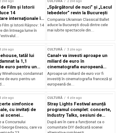
2 zile ago
CULTURĂ
2 zile ago
 de Film şi Istorii
„Spărgătorul de nuci” și „Lacul
duce 14
lebedelor” revin la București
re internaţionale în
Compania Ukrainian Classical Ballet
aduce la București două dintre cele
e Film şi Istorii Râşnov: 14
mai iubite spectacole din...
 din întreaga lume în
estivalul...
3 zile ago
CULTURĂ
3 zile ago
ehouse, tatăl lui
Canal+ va investi aproape un
amnat la 1,1
miliard de euro în
de euro pentru un
cinematografia europeană
rdut
până în 2032
my Winehouse, condamnat
Aproape un miliard de euro vor fi
ane de euro pentru un
investiți în cinematografia franceză și
d...
europeană de...
4 zile ago
CULTURĂ
4 zile ago
certe simfonice
Stray Lights Festival anunță
le, cu invitați de
programul complet: concerte,
 ai scenei
Industry Talks, sesiuni de
onale și ansambluri
audiție și noi opțiuni de
e a Concursului
După ani în care a funcționat ca o
le românești de
participare pentru public
l George Enescu, care va
comunitate DIY dedicată scenei
, în programul
perioada 23...
alternative românești,...