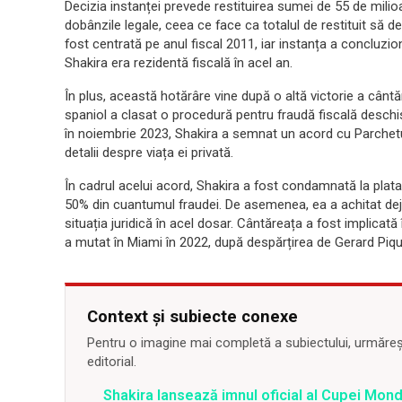
Decizia instanței prevede restituirea sumei de 55 de mili
dobânzile legale, ceea ce face ca totalul de restituit să
fost centrată pe anul fiscal 2011, iar instanța a concluzi
Shakira era rezidentă fiscală în acel an.
În plus, această hotărâre vine după o altă victorie a cântă
spaniol a clasat o procedură pentru fraudă fiscală deschi
în noiembrie 2023, Shakira a semnat un acord cu Parchetul
detalii despre viața ei privată.
În cadrul acelui acord, Shakira a fost condamnată la plata
50% din cuantumul fraudei. De asemenea, ea a achitat dej
situația juridică în acel dosar. Cântăreața a fost implicată 
a mutat în Miami în 2022, după despărțirea de Gerard Piqu
Context și subiecte conexe
Pentru o imagine mai completă a subiectului, urmărește
editorial.
Shakira lansează imnul oficial al Cupei Mond