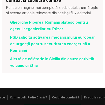
Context și subiecte conexe
Pentru o imagine mai completă a subiectului, urmărește
și aceste articole relevante din același flux editorial.
Gheorghe Piperea: Românii plătesc pentru
eșecul negocierilor cu Pfizer
PSD solicită activarea mecanismului european
de urgență pentru securitatea energetică a
României
Alertă de călătorie în Sicilia din cauza activității
vulcanului Etna
tate
Cum ascult Radio Clasic?
Codul de conduită
Drept la repli