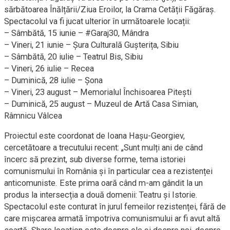
sărbătoarea Înălțării/Ziua Eroilor, la Crama Cetății Făgăraș.
Spectacolul va fi jucat ulterior în următoarele locații:
– Sâmbătă, 15 iunie – #Garaj30, Mândra
– Vineri, 21 iunie – Șura Culturală Gușterița, Sibiu
– Sâmbătă, 20 iulie – Teatrul Bis, Sibiu
– Vineri, 26 iulie – Recea
– Duminică, 28 iulie – Șona
– Vineri, 23 august – Memorialul Închisoarea Pitești
– Duminică, 25 august – Muzeul de Artă Casa Simian,
Râmnicu Vâlcea
Proiectul este coordonat de Ioana Hașu-Georgiev,
cercetătoare a trecutului recent: „Sunt mulți ani de când
încerc să prezint, sub diverse forme, tema istoriei
comunismului în România și în particular cea a rezistenței
anticomuniste. Este prima oară când m-am gândit la un
produs la intersecția a două domenii: Teatru și Istorie.
Spectacolul este conturat în jurul femeilor rezistenței, fără de
care mișcarea armată împotriva comunismului ar fi avut altă