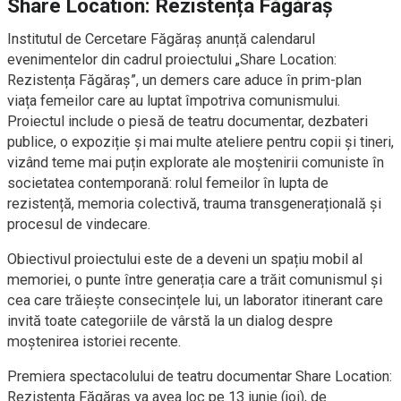
Share Location: Rezistența Făgăraș
Institutul de Cercetare Făgăraș anunță calendarul
evenimentelor din cadrul proiectului „Share Location:
Rezistența Făgăraș”, un demers care aduce în prim-plan
viața femeilor care au luptat împotriva comunismului.
Proiectul include o piesă de teatru documentar, dezbateri
publice, o expoziție și mai multe ateliere pentru copii și tineri,
vizând teme mai puțin explorate ale moștenirii comuniste în
societatea contemporană: rolul femeilor în lupta de
rezistență, memoria colectivă, trauma transgenerațională și
procesul de vindecare.
Obiectivul proiectului este de a deveni un spațiu mobil al
memoriei, o punte între generația care a trăit comunismul și
cea care trăiește consecințele lui, un laborator itinerant care
invită toate categoriile de vârstă la un dialog despre
moștenirea istoriei recente.
Premiera spectacolului de teatru documentar Share Location:
Rezistența Făgăraș va avea loc pe 13 iunie (joi), de