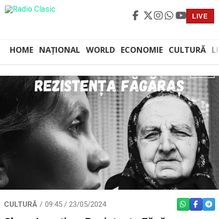
LIVE
HOME
NAȚIONAL
WORLD
ECONOMIE
CULTURĂ
L
CULTURĂ
09:45 / 23/05/2024
WHATSAPP
FACEBO
TEL