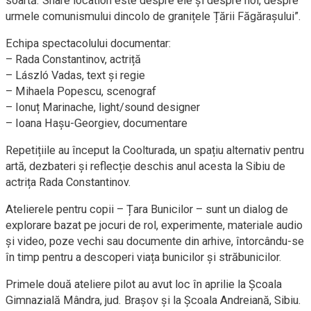
soartă. Share location este despre ele și despre noi, despre
urmele comunismului dincolo de granițele Țării Făgărașului”.
Echipa spectacolului documentar:
– Rada Constantinov, actriță
– László Vadas, text și regie
– Mihaela Popescu, scenograf
– Ionuț Marinache, light/sound designer
– Ioana Hașu-Georgiev, documentare
Repetițiile au început la Coolturada, un spațiu alternativ pentru
artă, dezbateri și reflecție deschis anul acesta la Sibiu de
actrița Rada Constantinov.
Atelierele pentru copii – Țara Bunicilor – sunt un dialog de
explorare bazat pe jocuri de rol, experimente, materiale audio
și video, poze vechi sau documente din arhive, întorcându-se
în timp pentru a descoperi viața bunicilor și străbunicilor.
Primele două ateliere pilot au avut loc în aprilie la Școala
Gimnazială Mândra, jud. Brașov și la Școala Andreiană, Sibiu.