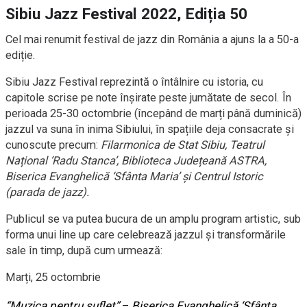
Sibiu Jazz Festival 2022, Ediția 50
Cel mai renumit festival de jazz din România a ajuns la a 50-a
ediție.
Sibiu Jazz Festival reprezintă o întâlnire cu istoria, cu
capitole scrise pe note înșirate peste jumătate de secol. În
perioada 25-30 octombrie (începând de marți până duminică)
jazzul va suna în inima Sibiului, în spațiile deja consacrate și
cunoscute precum:
Filarmonica de Stat Sibiu, Teatrul
Național ‘Radu Stanca’, Biblioteca Județeană ASTRA,
Biserica Evanghelică ‘Sfânta Maria’ și Centrul Istoric
(parada de jazz).
Publicul se va putea bucura de un amplu program artistic, sub
forma unui line up care celebrează jazzul și transformările
sale în timp, după cum urmează:
Marți, 25 octombrie
“Muzica pentru suflet”
–
Biserica Evanghelică ‘Sfânta