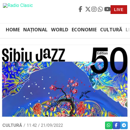
LIVE
HOME
NAȚIONAL
WORLD
ECONOMIE
CULTURĂ
L
CULTURĂ
11:42 / 21/09/2022
WHATSAPP
FACEBO
TEL