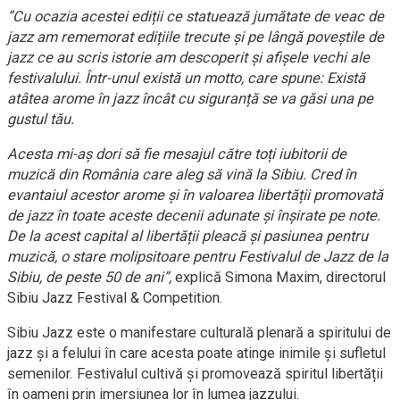
”Cu ocazia acestei ediții ce statuează jumătate de veac de
jazz am rememorat edițiile trecute și pe lângă poveștile de
jazz ce au scris istorie am descoperit și afișele vechi ale
festivalului. Într-unul există un motto, care spune: Există
atâtea arome în jazz încât cu siguranță se va găsi una pe
gustul tău.
Acesta mi-aș dori să fie mesajul către toți iubitorii de
muzică din România care aleg să vină la Sibiu. Cred în
evantaiul acestor arome și în valoarea libertății promovată
de jazz în toate aceste decenii adunate și înșirate pe note.
De la acest capital al libertății pleacă și pasiunea pentru
muzică, o stare molipsitoare pentru Festivalul de Jazz de la
Sibiu, de peste 50 de ani”,
explică Simona Maxim, directorul
Sibiu Jazz Festival & Competition.
Sibiu Jazz este o manifestare culturală plenară a spiritului de
jazz și a felului în care acesta poate atinge inimile și sufletul
semenilor. Festivalul cultivă și promovează spiritul libertății
în oameni prin imersiunea lor în lumea jazzului.