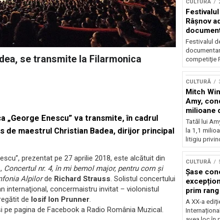
CULTURĂ
Festivalul
Râşnov a
documenta
premieră
Festivalul d
documentare
adea, se transmite la Filarmonica
competiţie F
CULTURĂ
Mitch Win
Amy, cond
milioane 
nica „George Enescu”
va transmite, în cadrul
litigiu pie
Tatăl lui A
dus de maestrul
Christian Badea
, dirijor principal
la 1,1 milio
litigiu privin
cu”, prezentat pe 27 aprilie 2018, este alcătuit din
CULTURĂ
n
,
Concertul nr. 4, în mi bemol major, pentru corn şi
Șase con
fonia Alpilor
de
Richard Strauss
. Solistul concertului
excepționa
n internaţional, concermaistru invitat – violonistul
prim rang
regătit de
Iosif Ion Prunner
.
internați
A XX-a ediți
orchestra
i și pe pagina de Facebook a Radio România Muzical.
Internaționa
prestigiu
avea loc în 