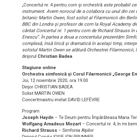
„Concertul nr. 4 pentru corn şi orchestră
este probabil ce
instrument. Avem norocul de a colabora cu unul din cei 
britanic Martin Owen, fost solist al Filarmonicii din Berl
BBC din Londra şi profesor de corn la Royal Academy din
cântat Concertul nr. 1 pentru corn de Richard Strauss în c
Enescu”. În partea a doua a concertului prezentăm Simfoni
complexă, însă lirică şi dramatică în acelaşi timp, interp
solistul Martin Owen se alătură Orchestrei Filarmonicii, î
dirijorul
Christian Badea
.
Stagiune online
Orchestra simfonică şi Corul Filarmonicii „George E
Joi, 12 noiembrie 2020, ora 19.00
Dirijor CHRISTIAN BADEA
Solist MARTIN OWEN
Concertmaistru invitat DAVID LEFÈVRE
Program
Joseph Haydn
– Te Deum pentru Împărăteasa Maria Te
Wolfgang Amadeus Mozart
– Concertul nr. 4, în mi bem
Richard Strauss
– Simfonia Alpilor
Dirijorul Corului IOSIF ION PRUNNER