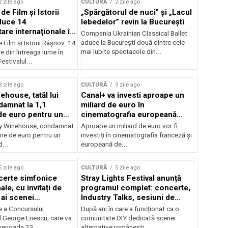
2 zile ago
CULTURĂ
2 zile ago
 de Film şi Istorii
„Spărgătorul de nuci” și „Lacul
duce 14
lebedelor” revin la București
re internaţionale în
Compania Ukrainian Classical Ballet
aduce la București două dintre cele
e Film şi Istorii Râşnov: 14
mai iubite spectacole din...
 din întreaga lume în
estivalul...
3 zile ago
CULTURĂ
3 zile ago
ehouse, tatăl lui
Canal+ va investi aproape un
amnat la 1,1
miliard de euro în
de euro pentru un
cinematografia europeană
rdut
până în 2032
my Winehouse, condamnat
Aproape un miliard de euro vor fi
ane de euro pentru un
investiți în cinematografia franceză și
d...
europeană de...
5 zile ago
CULTURĂ
5 zile ago
certe simfonice
Stray Lights Festival anunță
le, cu invitați de
programul complet: concerte,
 ai scenei
Industry Talks, sesiuni de
onale și ansambluri
audiție și noi opțiuni de
e a Concursului
După ani în care a funcționat ca o
le românești de
participare pentru public
l George Enescu, care va
comunitate DIY dedicată scenei
, în programul
perioada 23...
alternative românești,...