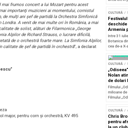
Concursu
l mai frumos concert a lui Mozart pentru acest
mai importanţi muzicieni ai momentului, cornistul
CULTURĂ
in, de mulți ani şef de partidă la Orchestra Simfonică
Festivalu
 Londra. A venit de mai multe ori în România, a mai
deschide 
alitate de solist, alături de Filarmonica „George
Armenia pr
a Alpilor de Richard Strauss, o lucrare dificilă,
patrimoniu
Intre 31 iul
august, l
retată de o orchestră foarte mare. La Simfonia Alpilor,
Botanica di
Bucuresti
cea de-a X-a
n calitate de şef de partidă în orchestră
”, a declarat
CULTURĂ
nescu”
„Odiseea”
Nolan ati
de dolari 
Filmului „Od
milioane de 
Filmului „Od
reza
CULTURĂ
ol major, pentru corn şi orchestră, KV 495
Chris Bro
pentru afr
la un clu