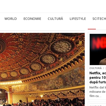
WORLD
ECONOMIE
CULTURĂ
LIFESTYLE
SCITECH
CULTURĂ
Netflix, a
pentru 10
după furtu
Nicolas 
Netflix dat 
milioane de 
film cu...