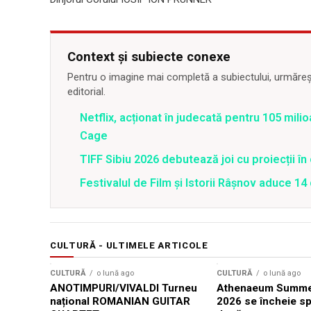
Context și subiecte conexe
Pentru o imagine mai completă a subiectului, urmărește
editorial.
Netflix, acționat în judecată pentru 105 milio
Cage
TIFF Sibiu 2026 debutează joi cu proiecții în 
Festivalul de Film şi Istorii Râşnov aduce 1
CULTURĂ - ULTIMELE ARTICOLE
CULTURĂ
o lună ago
CULTURĂ
o lună ago
ANOTIMPURI/VIVALDI Turneu
Athenaeum Summer
național ROMANIAN GUITAR
2026 se încheie sp