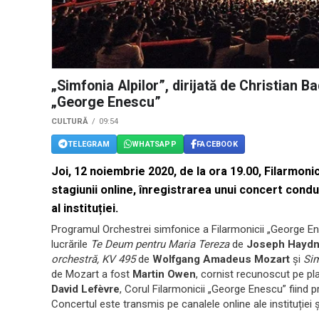
„Simfonia Alpilor”, dirijată de Christian B
„George Enescu”
CULTURĂ
09:54
TELEGRAM
WHATSAPP
FACEBOOK
Joi, 12 noiembrie 2020, de la ora 19.00, Filarmo
stagiunii online, înregistrarea unui concert con
al instituției.
Programul Orchestrei simfonice a Filarmonicii „George Enes
lucrările
Te Deum pentru Maria Tereza
de
Joseph Hayd
orchestră, KV 495
de
Wolfgang Amadeus Mozart
şi
Sim
de Mozart a fost
Martin Owen
, cornist recunoscut pe pla
David Lefèvre
, Corul Filarmonicii „George Enescu” fiind p
Concertul este transmis pe canalele online ale instituție