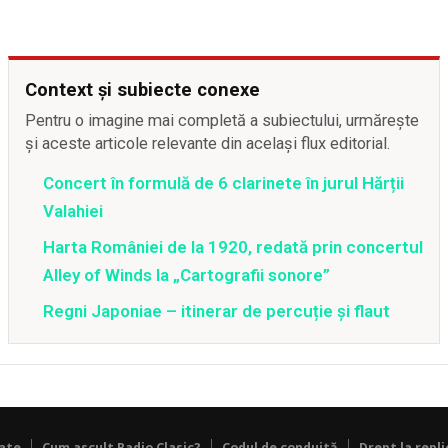
Context și subiecte conexe
Pentru o imagine mai completă a subiectului, urmărește
și aceste articole relevante din același flux editorial.
Concert în formulă de 6 clarinete în jurul Hărții
Valahiei
Harta României de la 1920, redată prin concertul
Alley of Winds la „Cartografii sonore”
Regni Japoniae – itinerar de percuție și flaut
tate
Cum ascult Radio Clasic?
Codul de conduită
Drept la repli