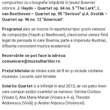
compozitori cu o biografie întipărită în ținutul Boemiei
istorice:
J. Haydn – Quartet op. 64 no. 5 “The Lark”, L.
van Beethoven – Quartet op. 95 “Serioso” și A. Dvořák –
Quartet op. 96 no. 12 “American”.
Programul
ales se înscrie în repertoriul tipic școlii vieneze
de compoziție (Haydn și Beethoven), clasicismul vienez fiind
legat de perioada în care Boemia, parte a Imperiului Austriac,
influența consistent muzica academică.
Rezervările se pot face la adresa:
comunicare@muzeulhartilor.ro
Prețul biletului
de intrare este de 8 lei și include vizitarea
muzeului. Locurile sunt limitate.
Solartis Quartet
s-a înfiinţat în anul 2012, iar cei patru tineri
care compun astăzi cvartetul se numesc: Simina Croitoru
(Vioara I), Ana Maria Marian (Vioara a-II-a), Theodor
Andreescu (Violă) şi Andrei Niţescu (Violoncel).