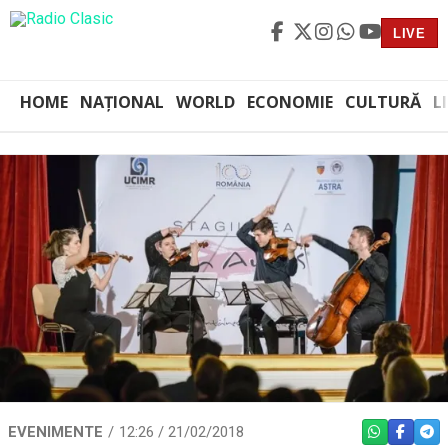
LIVE
HOME
NAȚIONAL
WORLD
ECONOMIE
CULTURĂ
L
EVENIMENTE
12:26 / 21/02/2018
WHATSAPP
FACEBO
TEL