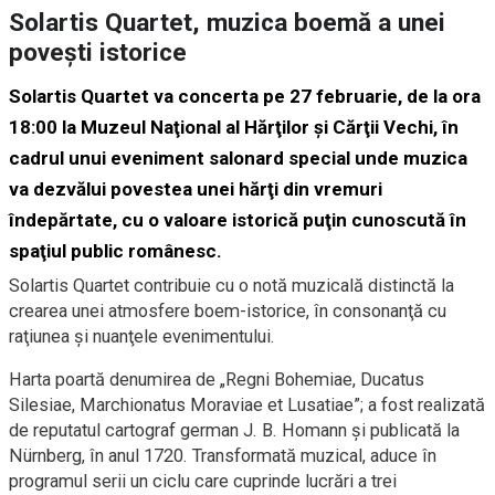
Solartis Quartet, muzica boemă a unei
povești istorice
Solartis Quartet va concerta pe 27 februarie, de la ora
18:00 la Muzeul Naţional al Hărţilor şi Cărţii Vechi, în
cadrul unui eveniment salonard special unde muzica
va dezvălui povestea unei hărţi din vremuri
îndepărtate, cu o valoare istorică puţin cunoscută în
spaţiul public românesc.
Solartis Quartet contribuie cu o notă muzicală distinctă la
crearea unei atmosfere boem-istorice, în consonanţă cu
raţiunea şi nuanţele evenimentului.
Harta poartă denumirea de „Regni Bohemiae, Ducatus
Silesiae, Marchionatus Moraviae et Lusatiae”; a fost realizată
de reputatul cartograf german J. B. Homann și publicată la
Nürnberg, în anul 1720. Transformată muzical, aduce în
programul serii un ciclu care cuprinde lucrări a trei