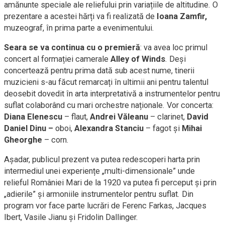
amănunte speciale ale reliefului prin variațiile de altitudine. O
prezentare a acestei hărți va fi realizată de
Ioana Zamfir,
muzeograf, în prima parte a evenimentului.
Seara se va continua cu o premieră
: va avea loc primul
concert al formației camerale
Alley of Winds
. Deși
concertează pentru prima dată sub acest nume, tinerii
muzicieni s-au făcut remarcați în ultimii ani pentru talentul
deosebit dovedit în arta interpretativă a instrumentelor pentru
suflat colaborând cu mari orchestre naționale. Vor concerta:
Diana Elenescu
– flaut,
Andrei Văleanu
– clarinet,
David
Daniel Dinu –
oboi,
Alexandra Stanciu
– fagot și
Mihai
Gheorghe
– corn.
Așadar, publicul prezent va putea redescoperi harta prin
intermediul unei experiențe „multi-dimensionale” unde
relieful României Mari de la 1920 va putea fi perceput și prin
„adierile” și armoniile instrumentelor pentru suflat. Din
program vor face parte lucrări de Ferenc Farkas, Jacques
Ibert, Vasile Jianu și Fridolin Dallinger.