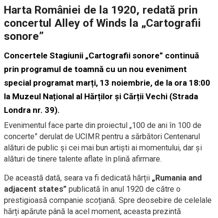
Harta României de la 1920, redată prin
concertul Alley of Winds la „Cartografii
sonore”
Concertele Stagiunii
„Cartografii sonore”
continuă
prin programul de toamnă cu un nou eveniment
special programat
marți, 13 noiembrie,
de la ora
18:00
la
Muzeul Național al Hărților și Cărții Vechi
(Strada
Londra nr. 39).
Evenimentul face parte din proiectul „100 de ani în 100 de
concerte” derulat de UCIMR pentru a sărbători Centenarul
alături de public și cei mai bun artiști ai momentului, dar și
alături de tinere talente aflate în plină afirmare.
De această dată, seara va fi dedicată hărții
„
Rumania and
adjacent states
”
publicată în anul 1920 de către o
prestigioasă companie scoțiană. Spre deosebire de celelale
hărți apărute până la acel moment, aceasta prezintă