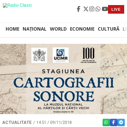
LIVE
HOME
NAȚIONAL
WORLD
ECONOMIE
CULTURĂ
L
ACTUALITATE
14:51 / 09/11/2018
WHATSAPP
FACEBO
TEL