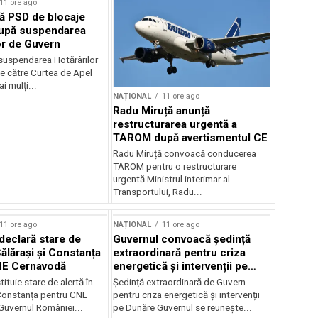
11 ore ago
ă PSD de blocaje
după suspendarea
or de Guvern
 suspendarea Hotărârilor
e către Curtea de Apel
i mulți...
NAȚIONAL
11 ore ago
Radu Miruță anunță
restructurarea urgentă a
TAROM după avertismentul CE
Radu Miruță convoacă conducerea
TAROM pentru o restructurare
urgentă Ministrul interimar al
Transportului, Radu...
11 ore ago
NAȚIONAL
11 ore ago
declară stare de
Guvernul convoacă ședință
Călărași și Constanța
extraordinară pentru criza
NE Cernavodă
energetică și intervenții pe
Dunăre
tituie stare de alertă în
Ședință extraordinară de Guvern
 Constanța pentru CNE
pentru criza energetică și intervenții
uvernul României...
pe Dunăre Guvernul se reunește...