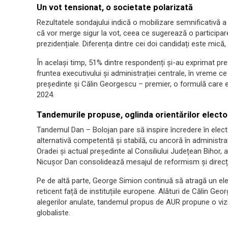
Un vot tensionat, o societate polarizată
Rezultatele sondajului indică o mobilizare semnificativă a
că vor merge sigur la vot, ceea ce sugerează o participar
prezidențiale. Diferența dintre cei doi candidați este mică
În același timp, 51% dintre respondenți și-au exprimat pre
fruntea executivului și administrației centrale, în vreme
președinte și Călin Georgescu – premier, o formulă care ev
2024.
Tandemurile propuse, oglinda orientărilor electo
Tandemul Dan – Bolojan pare să inspire încredere în elect
alternativă competentă și stabilă, cu ancoră în administraț
Oradei și actual președinte al Consiliului Județean Bihor, a
Nicușor Dan consolidează mesajul de reformism și direcți
Pe de altă parte, George Simion continuă să atragă un ele
reticent față de instituțiile europene. Alături de Călin Geo
alegerilor anulate, tandemul propus de AUR propune o viziun
globaliste.