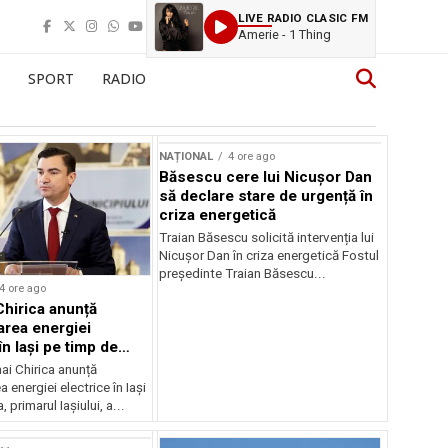
LIVE RADIO CLASIC FM
Amerie - 1 Thing
SPORT
RADIO
NAȚIONAL
4 ore ago
Băsescu cere lui Nicușor Dan
să declare stare de urgență în
criza energetică
Traian Băsescu solicită intervenția lui
Nicușor Dan în criza energetică Fostul
președinte Traian Băsescu...
4 ore ago
Chirica anunță
area energiei
în Iași pe timp de
ai Chirica anunță
a energiei electrice în Iași
, primarul Iașiului, a...