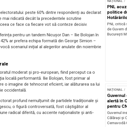
NAȚIONAL
PNL acuz
politice 
 electoratului: peste 60% dintre respondenți au declarat
Hotărâril
e mai ridicată decât la precedentele scrutine
PNL critică
, ceea ce face ca fiecare vot să conteze decisiv.
de Guvern d
București Ma
ferința pentru un tandem Nicușor Dan – Ilie Bolojan în
 ce 42% ar prefera echipa formată din George Simion –
ocă scenariul inițial al alegerilor anulate din noiembrie
rale
oratul moderat și pro-european, fiind perceput ca o
ia locală performantă. Ilie Bolojan, fost primar al
re o imagine de tehnocrat eficient, iar alăturarea sa lui
e occidentală.
NAȚIONAL
Guvernul 
ctorat profund nemulțumit de partidele tradiționale și
alertă în 
pentru C
rgescu, o figură controversată, fost câștigător al
e radical diferită, cu accente naționaliste și anti-
Guvernul ins
Călărași și
Cernavodă G