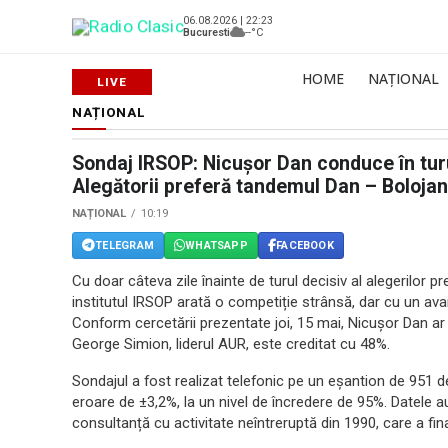
06.08.2026 | 22:23
Bucuresti
--°C
HOME
NAȚIONAL
NAȚIONAL
Sondaj IRSOP: Nicușor Dan conduce în turul
Alegătorii preferă tandemul Dan – Bolojan
NAȚIONAL
10:19
TELEGRAM
WHATSAPP
FACEBOOK
Cu doar câteva zile înainte de turul decisiv al alegerilor 
institutul IRSOP arată o competiție strânsă, dar cu un a
Conform cercetării prezentate joi, 15 mai, Nicușor Dan ar 
George Simion, liderul AUR, este creditat cu 48%.
Sondajul a fost realizat telefonic pe un eșantion de 951 
eroare de ±3,2%, la un nivel de încredere de 95%. Datele a
consultanță cu activitate neîntreruptă din 1990, care a fin