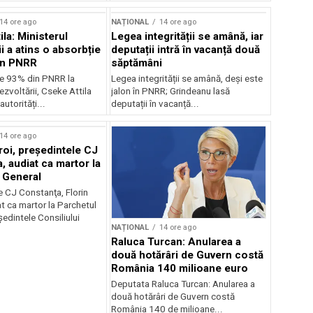
14 ore ago
NAȚIONAL
14 ore ago
la: Ministerul
Legea integrității se amână, iar
i a atins o absorbție
deputații intră în vacanță două
in PNRR
săptămâni
e 93% din PNRR la
Legea integrității se amână, deși este
ezvoltării, Cseke Attila
jalon în PNRR; Grindeanu lasă
autorități...
deputații în vacanță...
14 ore ago
roi, preşedintele CJ
, audiat ca martor la
 General
e CJ Constanţa, Florin
at ca martor la Parchetul
edintele Consiliului
NAȚIONAL
14 ore ago
Raluca Turcan: Anularea a
două hotărâri de Guvern costă
România 140 milioane euro
Deputata Raluca Turcan: Anularea a
două hotărâri de Guvern costă
România 140 de milioane...