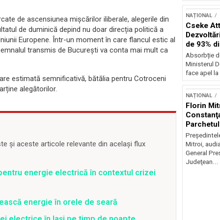
NAȚIONAL
cate de ascensiunea mișcărilor iliberale, alegerile din
Cseke Atti
ltatul de duminică depind nu doar direcția politică a
Dezvoltări
 Uniunii Europene. Într-un moment în care flancul estic al
de 93% d
 semnalul transmis de București va conta mai mult ca
Absorbție d
Ministerul D
face apel la 
ipare estimată semnificativă, bătălia pentru Cotroceni
ține alegătorilor.
NAȚIONAL
Florin Mit
Constanţa
Parchetul
Preşedintel
 și aceste articole relevante din același flux
Mitroi, audi
General Preş
Judeţean...
entru energie electrică în contextul crizei
ească energie în orele de seară
ei electrice în Iași pe timp de noapte