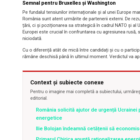
Semnal pentru Bruxelles și Washington
Pe fundalul tensiunilor internaționale și al unei Europe mar
România sunt atent urmărite de partenerii externi. De rezu
țării, ci și poziționarea sa strategică în cadrul NATO și al
Europei este crucial în confruntarea cu agresiunea rusă,
niciodată.
Cu o diferență atât de mică între candidați și cu o partic
rămâne deschisă până în ultimul moment. Verdictul va apar
Context și subiecte conexe
Pentru o imagine mai completă a subiectului, urmărește
editorial.
România solicită ajutor de urgență Ucrainei p
energetice
Ilie Bolojan îndeamnă cetățenii să economis
Primarul Chirica anunță raționalizarea energi