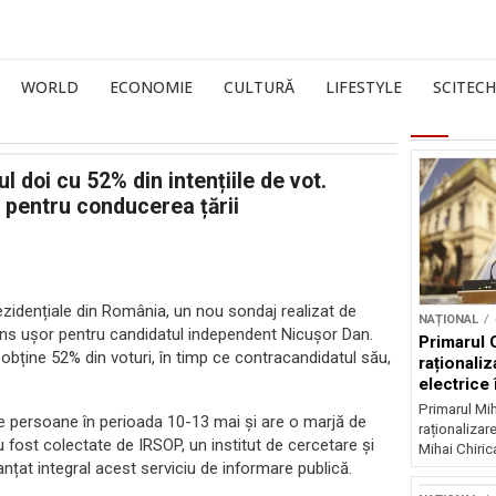
WORLD
ECONOMIE
CULTURĂ
LIFESTYLE
SCITECH
 doi cu 52% din intențiile de vot.
 pentru conducerea țării
prezidențiale din România, un nou sondaj realizat de
NAȚIONAL
vans ușor pentru candidatul independent Nicușor Dan.
Primarul 
obține 52% din voturi, în timp ce contracandidatul său,
raționaliz
electrice 
noapte
Primarul Mih
de persoane în perioada 10-13 mai și are o marjă de
raționalizare
u fost colectate de IRSOP, un institut de cercetare și
Mihai Chirica
anțat integral acest serviciu de informare publică.