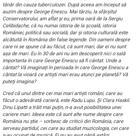
tânăr din cauza tuberculozei. După aceea am început să
auzim despre George Enescu. Mai târziu, la sfârșitul
Conservatorului, am aflat și eu, prima oară de la Sergiu
Celibidache, că nu numai istoria de la școală, istoria
României, politică sau socială, dar și istoria culturală este
alcătuită în România din false legende. Din oameni despre
care ni se spune că au făcut, că sunt mari, dar ei nu sunt
așa de mari. Eu în 30 de ani nu am descoperit nici o sală
importanta în care George Enescu să fi cântat. Unde a
cântat? Vă imaginați în perioada în care George Enescu a
cântat la vioară ce artiști mari erau atunci pe planetă? Vă
puteți imagina?
Cred că unul dintre cei mai mari artiști români, care au
făcut o adevărată carieră, este Radu Lupu. Și Clara Haskil.
Dinu Lipatti a trăit mai puțin, n-a avut posibilitatea unei
cariere mari. Ideea este că sunt alte nume despre care
România nu știe – vorbesc de criticii din România, care
serveau partidul, cei care au studiat muzicologia, cei care
s-au ocupat de muzică. Ei nu au avut până astăzi