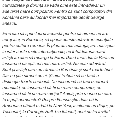
curiozitatea și dorința să vadă cine este într-adevăr un
adevărat mare compozitor. Pentru că sunt compozitori din
România care au lucrări mai importante decât George
Enescu.
Eu vreau să spun lucrul aceasta pentru că nimeni nu are
curaj aici, în România, să spună aceste adevăruri esențiale
pentru cultura română. În plus, aș mai adăuga, am mai spus
în interviurile mele internaționale, nu întotdeauna marii
artiști au ales să meargă la Paris. Dacă te-ai dus la Paris nu
înseamnă că ești cel mai mare artist. Nu este adevărat.
Sunt și artiști care au rămas în România și sunt foarte buni.
Dar nu știe nimeni de ei. Și aici trebuie să se facă o
distincție foarte serioasă. Ce înseamnă să faci o carieră
mondială, ce înseamnă să fii un mare compozitor, ce
înseamnă să fii un mare dirijor? Adică, prin munca pe care
tu o poți demonstra? Despre Enescu știu doar că în
America a cântat o dată la New York, a înlocuit un dirijor, pe
Toscanini, la Carnegie Hall. L-a înlocuit, deci nu l-a invitat