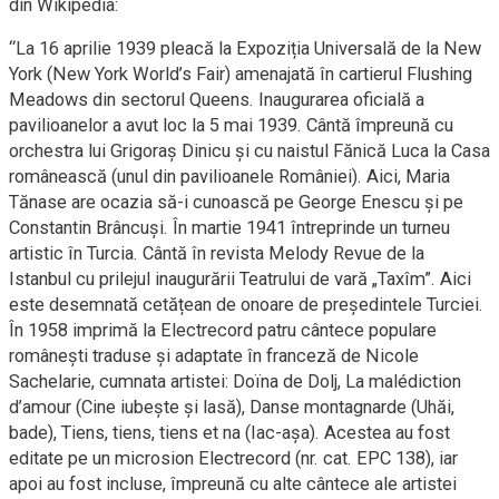
din Wikipedia:
“La 16 aprilie 1939 pleacă la Expoziția Universală de la New
York (New York World’s Fair) amenajată în cartierul Flushing
Meadows din sectorul Queens. Inaugurarea oficială a
pavilioanelor a avut loc la 5 mai 1939. Cântă împreună cu
orchestra lui Grigoraș Dinicu și cu naistul Fănică Luca la Casa
românească (unul din pavilioanele României). Aici, Maria
Tănase are ocazia să-i cunoască pe George Enescu și pe
Constantin Brâncuși. În martie 1941 întreprinde un turneu
artistic în Turcia. Cântă în revista Melody Revue de la
Istanbul cu prilejul inaugurării Teatrului de vară „Taxîm”. Aici
este desemnată cetățean de onoare de președintele Turciei.
În 1958 imprimă la Electrecord patru cântece populare
românești traduse și adaptate în franceză de Nicole
Sachelarie, cumnata artistei: Doïna de Dolj, La malédiction
d’amour (Cine iubește și lasă), Danse montagnarde (Uhăi,
bade), Tiens, tiens, tiens et na (Iac-așa). Acestea au fost
editate pe un microsion Electrecord (nr. cat. EPC 138), iar
apoi au fost incluse, împreună cu alte cântece ale artistei