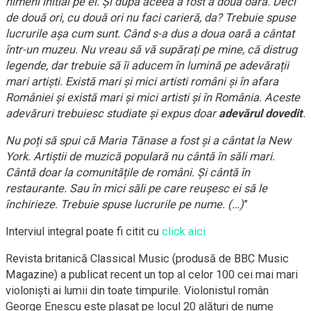
nimeni initial pe el. Și după aceea a fost a doua oară. Deci
de două ori, cu două ori nu faci carieră, da? Trebuie spuse
lucrurile așa cum sunt. Când s-a dus a doua oară a cântat
într-un muzeu. Nu vreau să vă supărați pe mine, că distrug
legende, dar trebuie să îi aducem în lumină pe adevărații
mari artiști. Există mari și mici artisti români și în afara
României și există mari și mici artisti și în România. Aceste
adevăruri trebuiesc studiate și expus doar
adevărul dovedit
.
Nu poți să spui că Maria Tănase a fost și a cântat la New
York. Artiștii de muzică populară nu cântă în săli mari.
Cântă doar la comunitățile de români. Și cântă în
restaurante. Sau în mici săli pe care reușesc ei să le
închirieze. Trebuie spuse lucrurile pe nume. (…)
”
Interviul integral poate fi citit cu
click aici
Revista britanică Classical Music (produsă de BBC Music
Magazine) a publicat recent un top al celor 100 cei mai mari
violoniști ai lumii din toate timpurile. Violonistul român
George Enescu este plasat pe locul 20 alături de nume