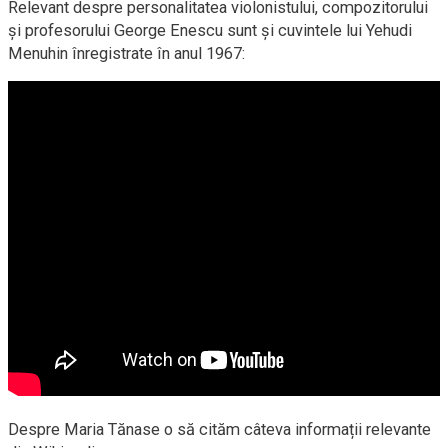
Relevant despre personalitatea violonistului, compozitorului
și profesorului George Enescu sunt și cuvintele lui Yehudi
Menuhin înregistrate în anul 1967:
Despre Maria Tănase o să cităm câteva informații relevante