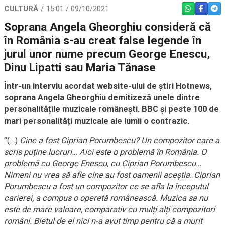
CULTURĂ
15:01 / 09/10/2021
WHATSAPP
FACEBO
TEL
Soprana Angela Gheorghiu consideră că
în România s-au creat false legende în
jurul unor nume precum George Enescu,
Dinu Lipatti sau Maria Tănase
Într-un interviu acordat website-ului de știri Hotnews,
soprana Angela Gheorghiu demitizeză unele dintre
personalitățile muzicale românești. BBC și peste 100 de
mari personalități muzicale ale lumii o contrazic.
“(…)
Cine a fost Ciprian Porumbescu? Un compozitor care a
scris puține lucruri… Aici este o problemă în România. O
problemă cu George Enescu, cu Ciprian Porumbescu…
Nimeni nu vrea să afle cine au fost oamenii aceștia. Ciprian
Porumbescu a fost un compozitor ce se afla la începutul
carierei, a compus o operetă românească. Muzica sa nu
este de mare valoare, comparativ cu mulți alți compozitori
români. Bietul de el nici n-a avut timp pentru că a murit