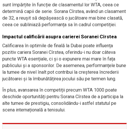
sunt împărțite în funcție de clasamentul lor WTA, ceea ce
determină capii de serie. Sorana Cîrstea, având un clasament
de 32, a reușit să depășească o jucătoare mai bine clasată,
ceea ce subliniază performanța sa în cadrul competiției.
Impactul calificării asupra carierei Soranei Cîrstea
Calificarea în optimile de finală la Dubai poate influența
pozitiv cariera Soranei Cîrstea, oferindu-i nu doar câteva
puncte WTA esențiale, ci și o expunere mai mare în fața
publicului și a sponsorilor. De asemenea, performanțele bune
la turnee de nivel înalt pot contribui la creșterea încrederii
jucătoarei și la îmbunătățirea jocului său pe termen lung.
În plus, avansarea în competiții precum WTA 1000 poate
deschide oportunități pentru Sorana Cîrstea de a participa la
alte turnee de prestigiu, consolidându-i astfel statutul pe
scena internațională a tenisului.