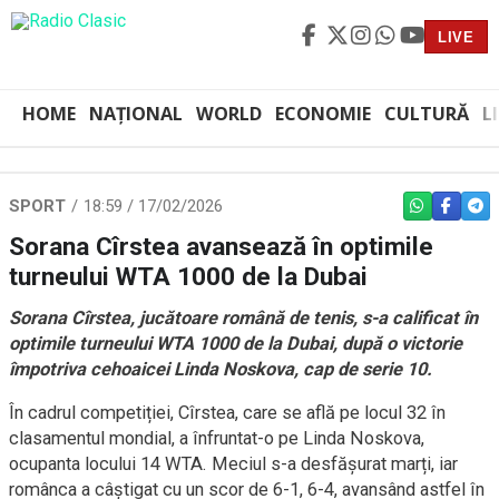
LIVE
HOME
NAȚIONAL
WORLD
ECONOMIE
CULTURĂ
L
SPORT
18:59 / 17/02/2026
WHATSAPP
FACEBO
TEL
Sorana Cîrstea avansează în optimile
turneului WTA 1000 de la Dubai
Sorana Cîrstea, jucătoare română de tenis, s-a calificat în
optimile turneului WTA 1000 de la Dubai, după o victorie
împotriva cehoaicei Linda Noskova, cap de serie 10.
În cadrul competiției, Cîrstea, care se află pe locul 32 în
clasamentul mondial, a înfruntat-o pe Linda Noskova,
ocupanta locului 14 WTA. Meciul s-a desfășurat marți, iar
românca a câștigat cu un scor de 6-1, 6-4, avansând astfel în