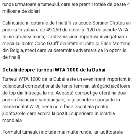
runda următoare a turneului, care are premii totale de peste 4
milioane de dolari.
Calificarea în optimile de finală îi va aduce Soranei Cîrstea un
premiu în valoare de 49.250 de dolari și 120 de puncte WTA.
În următoarea rundă, Cîrstea va juca împotriva învingătoarei
meciului dintre Coco Gauff din Statele Unite și Elise Mertens
din Belgia, meci care va determina adversara sa în optimile
de finală.
Detalii despre turneul WTA 1000 de la Dubai
Turneul WTA 1000 de la Dubai este un eveniment important în
calendarul competițional de tenis feminin, atrăgând jucătoare
de top din întreaga lume. Această competiție oferă nu doar
premii financiare substanțiale, ci și puncte importante în
clasamentul WTA, ceea ce o face esențială pentru
jucătoarele care aspiră la poziții superioare în ierarhia
mondială.
Formatul turneului include mai multe runde, iar jucătoarele