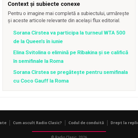
Context și subiecte conexe
Pentru o imagine mai completă a subiectului, urmărește
și aceste articole relevante din același flux editorial.
Sorana Cîrstea va participa la turneul WTA 500
de la Queen’s în iunie
Elina Svitolina o elimină pe Rîbakina și se califică
în semifinale la Roma
Sorana Cîrstea se pregătește pentru semifinala
cu Coco Gauff la Roma
tate
Cum ascult Radio Clasic?
Codul de conduită
Drept la repli
© Radio Clasic, 2026