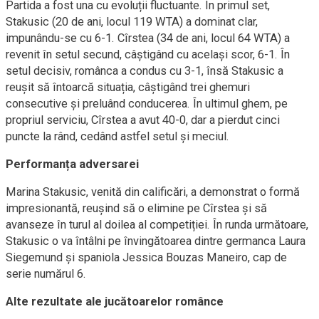
Partida a fost una cu evoluții fluctuante. În primul set,
Stakusic (20 de ani, locul 119 WTA) a dominat clar,
impunându-se cu 6-1. Cîrstea (34 de ani, locul 64 WTA) a
revenit în setul secund, câștigând cu același scor, 6-1. În
setul decisiv, românca a condus cu 3-1, însă Stakusic a
reușit să întoarcă situația, câștigând trei ghemuri
consecutive și preluând conducerea. În ultimul ghem, pe
propriul serviciu, Cîrstea a avut 40-0, dar a pierdut cinci
puncte la rând, cedând astfel setul și meciul.
Performanța adversarei
Marina Stakusic, venită din calificări, a demonstrat o formă
impresionantă, reușind să o elimine pe Cîrstea și să
avanseze în turul al doilea al competiției. În runda următoare,
Stakusic o va întâlni pe învingătoarea dintre germanca Laura
Siegemund și spaniola Jessica Bouzas Maneiro, cap de
serie numărul 6.
Alte rezultate ale jucătoarelor românce