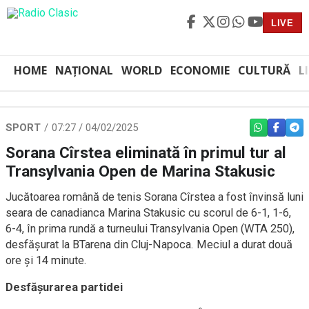
LIVE
HOME
NAȚIONAL
WORLD
ECONOMIE
CULTURĂ
L
SPORT
07:27 / 04/02/2025
WHATSAPP
FACEBO
TEL
Sorana Cîrstea eliminată în primul tur al
Transylvania Open de Marina Stakusic
Jucătoarea română de tenis Sorana Cîrstea a fost învinsă luni
seara de canadianca Marina Stakusic cu scorul de 6-1, 1-6,
6-4, în prima rundă a turneului Transylvania Open (WTA 250),
desfășurat la BTarena din Cluj-Napoca. Meciul a durat două
ore și 14 minute.
Desfășurarea partidei