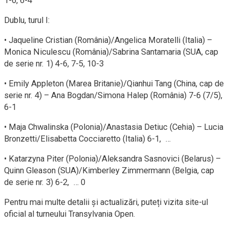
1-6, 6-4
Dublu, turul I:
• Jaqueline Cristian (România)/Angelica Moratelli (Italia) –
Monica Niculescu (România)/Sabrina Santamaria (SUA, cap
de serie nr. 1) 4-6, 7-5, 10-3
• Emily Appleton (Marea Britanie)/Qianhui Tang (China, cap de
serie nr. 4) – Ana Bogdan/Simona Halep (România) 7-6 (7/5),
6-1
• Maja Chwalinska (Polonia)/Anastasia Detiuc (Cehia) – Lucia
Bronzetti/Elisabetta Cocciaretto (Italia) 6-1, …
• Katarzyna Piter (Polonia)/Aleksandra Sasnovici (Belarus) –
Quinn Gleason (SUA)/Kimberley Zimmermann (Belgia, cap
de serie nr. 3) 6-2, … 0
Pentru mai multe detalii și actualizări, puteți vizita site-ul
oficial al turneului Transylvania Open.