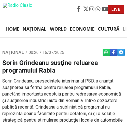
LIVE
HOME
NAȚIONAL
WORLD
ECONOMIE
CULTURĂ
L
NAȚIONAL
00:26 / 16/07/2025
WHATSAPP
FACEBO
TEL
Sorin Grindeanu susţine reluarea
programului Rabla
Sorin Grindeanu, președintele interimar al PSD, a anunțat
susținerea sa fermă pentru reluarea programului Rabla,
punctând importanța acestuia pentru redresarea economică
și susținerea industriei auto din România. Într-o dezbatere
publică recentă, Grindeanu a subliniat că programul nu
reprezintă doar o facilitate pentru cetățeni, ci și o soluție
strategică pentru stimularea producției locale de automobile.