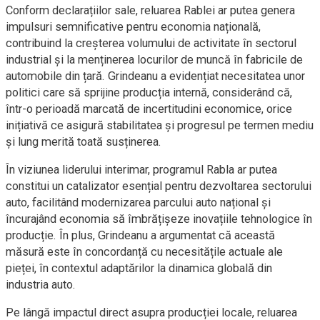
Conform declarațiilor sale, reluarea Rablei ar putea genera
impulsuri semnificative pentru economia națională,
contribuind la creșterea volumului de activitate în sectorul
industrial și la menținerea locurilor de muncă în fabricile de
automobile din țară. Grindeanu a evidențiat necesitatea unor
politici care să sprijine producția internă, considerând că,
într-o perioadă marcată de incertitudini economice, orice
inițiativă ce asigură stabilitatea și progresul pe termen mediu
și lung merită toată susținerea.
În viziunea liderului interimar, programul Rabla ar putea
constitui un catalizator esențial pentru dezvoltarea sectorului
auto, facilitând modernizarea parcului auto național și
încurajând economia să îmbrățișeze inovațiile tehnologice în
producție. În plus, Grindeanu a argumentat că această
măsură este în concordanță cu necesitățile actuale ale
pieței, în contextul adaptărilor la dinamica globală din
industria auto.
Pe lângă impactul direct asupra producției locale, reluarea