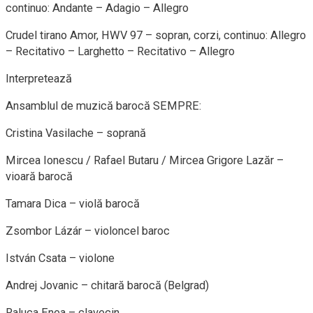
continuo: Andante – Adagio – Allegro
​Crudel tirano Amor, HWV 97 – sopran, corzi, continuo: Allegro
– Recitativo – Larghetto – Recitativo – Allegro
​Interpretează
Ansamblul de muzică barocă SEMPRE:
Cristina Vasilache – soprană
Mircea Ionescu / Rafael Butaru / Mircea Grigore Lazăr –
vioară barocă
Tamara Dica – violă barocă
Zsombor Lázár – violoncel baroc
István Csata – violone
Andrej Jovanic – chitară barocă (Belgrad)
Raluca Enea – clavecin