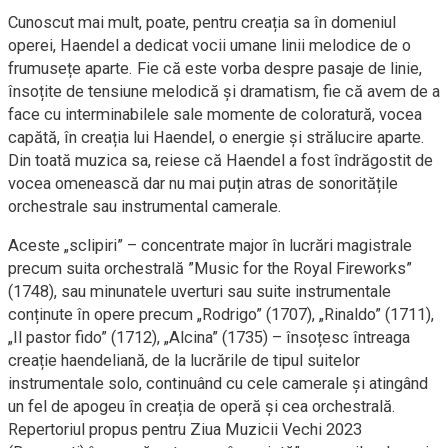
​Cunoscut mai mult, poate, pentru creația sa în domeniul
operei, Haendel a dedicat vocii umane linii melodice de o
frumusețe aparte. Fie că este vorba despre pasaje de linie,
însoțite de tensiune melodică și dramatism, fie că avem de a
face cu interminabilele sale momente de coloratură, vocea
capătă, în creația lui Haendel, o energie și strălucire aparte.
Din toată muzica sa, reiese că Haendel a fost îndrăgostit de
vocea omenească dar nu mai puțin atras de sonoritățile
orchestrale sau instrumental camerale.
​Aceste „sclipiri” – concentrate major în lucrări magistrale
precum suita orchestrală ”Music for the Royal Fireworks”
(1748), sau minunatele uverturi sau suite instrumentale
conținute în opere precum „Rodrigo” (1707), „Rinaldo” (1711),
„Il pastor fido” (1712), „Alcina” (1735) – însoțesc întreaga
creație haendeliană, de la lucrările de tipul suitelor
instrumentale solo, continuând cu cele camerale și atingând
un fel de apogeu în creația de operă și cea orchestrală.
Repertoriul propus pentru Ziua Muzicii Vechi 2023