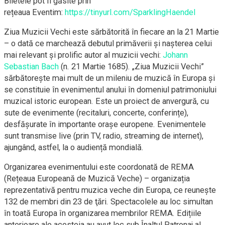
​Biletele pot fi găsite prin
rețeaua Eventim:
https://tinyurl.com/SparklingHaendel
​Ziua Muzicii Vechi este sărbătorită în fiecare an la 21 Martie
– o dată ce marchează debutul primăverii și nașterea celui
mai relevant și prolific autor al muzicii vechi:
Johann
Sebastian Bach
(n. 21 Martie 1685). „Ziua Muzicii Vechi”
sărbătorește mai mult de un mileniu de muzică în Europa și
se constituie în evenimentul anului în domeniul patrimoniului
muzical istoric european. Este un proiect de anvergură, cu
sute de evenimente (recitaluri, concerte, conferințe),
desfășurate
în importante orașe europene. Evenimentele
sunt transmise live (prin TV, radio, streaming de internet),
ajungând, astfel, la o audiență mondială.
​Organizarea evenimentului este coordonată de REMA
(Rețeaua Europeană de Muzică Veche) – organizația
reprezentativă pentru muzica veche din Europa, ce reunește
132 de membri din 23 de ţări. Spectacolele au loc simultan
în toată Europa în organizarea membrilor REMA. Edițiile
anterioare ale acesteia au avut loc sub Înaltul Patronaj al