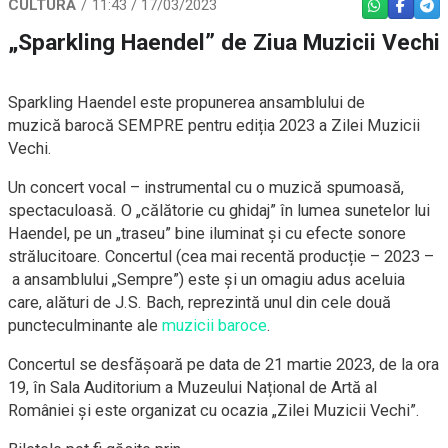
CULTURĂ
11:43 / 17/03/2023
WHATSAPP
FACEBO
TEL
„Sparkling Haendel” de Ziua Muzicii Vechi
​Sparkling Haendel este propunerea ansamblului de
muzică barocă SEMPRE pentru ediția 2023 a Zilei Muzicii
Vechi.
​Un concert vocal – instrumental cu o muzică spumoasă,
spectaculoasă. O „călătorie cu ghidaj” în lumea sunetelor lui
Haendel, pe un „traseu” bine iluminat și cu efecte sonore
strălucitoare. Concertul (cea mai recentă producție – 2023 –
a ansamblului „Sempre”) este și un omagiu adus aceluia
care, alături de J.S. Bach, reprezintă unul din cele două
puncteculminante ale
muzicii baroce
.
​Concertul se desfășoară pe data de 21 martie 2023, de la ora
19, în Sala Auditorium a Muzeului Național de Artă al
României și este organizat cu ocazia „Zilei Muzicii Vechi”.