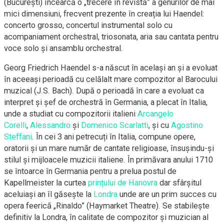
(București) încearcă o „trecere în revistă” a genurilor de mai
mici dimensiuni, frecvent prezente în creația lui Haendel:
concerto grosso, concertul instrumental solo cu
acompaniament orchestral, triosonata, aria sau cantata pentru
voce solo și ansamblu orchestral.
​Georg Friedrich Haendel s-a născut în același an și a evoluat
în aceeași perioadă cu celălalt mare compozitor al Barocului
muzical (J.S. Bach). După o perioadă în care a evoluat ca
interpret și șef de orchestră în Germania, a plecat în Italia,
unde a studiat cu compozitorii italieni
Arcangelo
Corelli
,
Alessandro
și
Domenico Scarlatti
, și cu
Agostino
Steffani
. În cei 3 ani petrecuți în Italia, compune opere,
oratorii și un mare număr de cantate religioase, însușindu-și
stilul și mijloacele muzicii italiene. În primăvara anului 1710
se întoarce în Germania pentru a prelua postul de
Kapellmeister la curtea
prințului de Hanovra
dar sfârșitul
aceluiași an îl găsește la
Londra
unde are un prim succes cu
opera feerică „Rinaldo” (Haymarket Theatre). Se stabilește
definitiv la Londra, în calitate de compozitor și muzician al