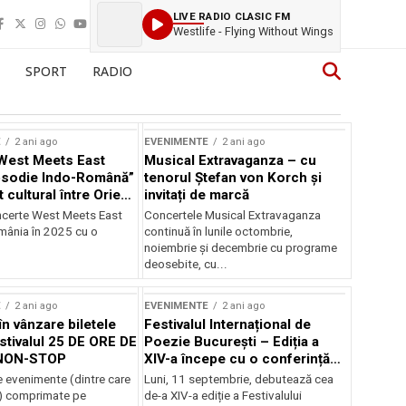
LIVE RADIO CLASIC FM
Westlife - Flying Without Wings
SPORT
RADIO
E
2 ani ago
EVENIMENTE
2 ani ago
West Meets East
Musical Extravaganza – cu
psodie Indo-Română”
tenorul Ștefan von Korch și
t cultural între Orient
invitați de marcă
nt
ncerte West Meets East
Concertele Musical Extravaganza
omânia în 2025 cu o
continuă în lunile octombrie,
noiembrie şi decembrie cu programe
deosebite, cu...
E
2 ani ago
EVENIMENTE
2 ani ago
în vânzare biletele
Festivalul Internațional de
stivalul 25 DE ORE DE
Poezie București – Ediția a
NON-STOP
XIV-a începe cu o conferință
despre limba română
 evenimente (dintre care
Luni, 11 septembrie, debutează cea
susținută de Marco Lucchesi
) comprimate pe
de-a XIV-a ediție a Festivalului