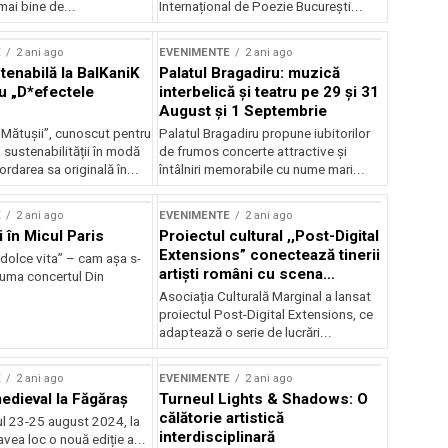
mai bine de...
Internațional de Poezie București...
E
2 ani ago
EVENIMENTE
2 ani ago
enabilă la BalKaniK
Palatul Bragadiru: muzică
cu „D*efectele
interbelică şi teatru pe 29 şi 31
August şi 1 Septembrie
 Mătușii”, cunoscut pentru
Palatul Bragadiru propune iubitorilor
sustenabilității în modă
de frumos concerte attractive şi
ordarea sa originală în...
întâlniri memorabile cu nume mari...
E
2 ani ago
EVENIMENTE
2 ani ago
i în Micul Paris
Proiectul cultural ,,Post-Digital
Extensions” conectează tinerii
dolce vita” – cam așa s-
artiști români cu scena
zuma concertul Din
internațională
Asociația Culturală Marginal a lansat
proiectul Post-Digital Extensions, ce
adaptează o serie de lucrări...
E
2 ani ago
EVENIMENTE
2 ani ago
medieval la Făgăraș
Turneul Lights & Shadows: O
călătorie artistică
l 23-25 august 2024, la
interdisciplinară
vea loc o nouă ediție a...