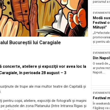
parcursul a 
EVENIMENT
Modă sust
Festival 
Mătușii”
„D*efectele
promovarea 
și pentru ab
alul Bucureştii lui Caragiale
EVENIMENT
Din Napol
O seară de „
 concerte, ateliere şi expoziţii vor avea loc la
ar putea re
Napoli...
 Caragiale, în perioada 28 august – 3
sţinute de trupe ale mai multor teatre din Capitală şi
.
EVENIMENT
Festival 
ăţi pentru copii, ateliere, expoziţii de fotografii şi maşini
În weekendu
 peluzele din zona Platanului (între Intrarea Rigas şi
Făgăraș va a