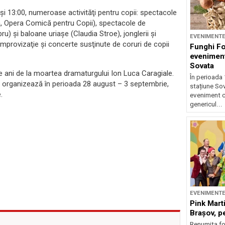
 şi 13:00, numeroase activităţi pentru copii: spectacole
că, Opera Comică pentru Copii), spectacole de
) şi baloane uriaşe (Claudia Stroe), jonglerii şi
EVENIMENT
mprovizaţie şi concerte susţinute de coruri de copii
Funghi F
eveniment
Sovata
0 de ani de la moartea dramaturgului Ion Luca Caragiale.
În perioada 
”, organizează în perioada 28 august – 3 septembrie,
stațiune So
.
eveniment c
genericul...
EVENIMENT
Pink Marti
Braşov, pe
Renumita fo