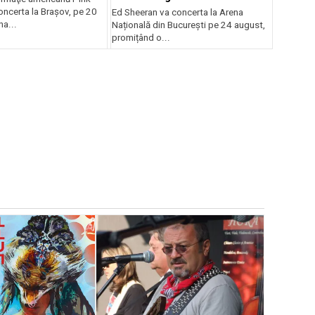
oncerta la Braşov, pe 20
Ed Sheeran va concerta la Arena
na...
Națională din București pe 24 august,
promițând o...
EVENIMENTE
Weekend c
Teatru la 
eveniment