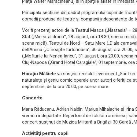
Piaţa Walter Mărăcineanu) şi în spaţiile aflate în imediata
Principala secţiune din cadrul programului cuprinde montă
comedii produse de teatre şi companii independente de tea
Vor fi prezenţi actori de la Teatrul Masca („Nastasia” – 2
Stat („Mic şi-al dracu’”, 28 august, ora 18:30, scena mică)
scena mică), Teatrul de Nord – Satu Mare („D’ale carnavalu
dell’Anima („O noapte furtunoasă”, 30 august, ora 20:00, 
(„Mofturile lui Nenea Iancu”, 31 august, ora 20:00, scena
Cluj-Napoca („Grand Hotel Caragiale”, 01septembrie, ora 
Horaţiu Mălăele
va susţine recitalul-eveniment „Sunt un 
naturaleţe şi geniu comic operele unor autori diferiţi ca sti
septembrie, de la ora 20:00, pe scena mare.
Concerte
Maria Răducanu, Adrian Naidin, Marius Mihalache şi Irina Sâ
vremuri îndepărtate. Repertoriul de folclor românesc, şa
concert susţinut de Muzica Militară a Brigăzii 30 Gardă „
Activităţi pentru copii