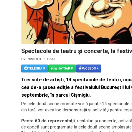
Spectacole de teatru şi concerte, la festiv
EVENIMENTE
12:30
TELEGRAM
WHATSAPP
FACEBOOK
Trei sute de artişti, 14 spectacole de teatru, nouă
cea de-a şasea ediţie a festivalului Bucureştii lui
septembrie, în parcul Cişmigiu.
Pe cele două scene montate vor fi jucate 14 spectacole su
din ţară, vor avea loc demonstraţii şi activităţi pentru copii
Peste 60 de reprezentaţii
, recitaluri şi concerte, activit
de epocă sunt programate la cele două scene amplasate pe