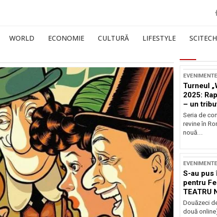
WORLD
ECONOMIE
CULTURĂ
LIFESTYLE
SCITECH
EVENIMENT
Turneul „
2025: Ra
– un tribu
și Occide
Seria de co
revine în R
nouă...
EVENIMENT
S-au pus 
pentru Fe
TEATRU 
Douăzeci de
două online