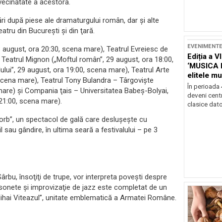
 vecinătate a acestora.
ri după piese ale dramaturgului român, dar şi alte
tru din Bucureşti şi din ţară.
EVENIMENT
8 august, ora 20:30, scena mare), Teatrul Evreiesc de
Ediția a V
, Teatrul Mignon („Moftul român”, 29 august, ora 18:00,
‘MUSICA 
lui”, 29 august, ora 19:00, scena mare), Teatrul Arte
elitele mu
scena mare), Teatrul Tony Bulandra – Târgovişte
Brașov
În perioada
 mare) şi Compania ţais – Universitatea Babeş-Bolyai,
deveni centr
21:00, scena mare).
clasice dator
orb”, un spectacol de gală care desluşeşte cu
l sau gândire, în ultima seară a festivalului – pe 3
rbu, însoţiţi de trupe, vor interpreta poveşti despre
nsonete şi improvizaţie de jazz este completat de un
Mihai Viteazul”, unitate emblematică a Armatei Române.