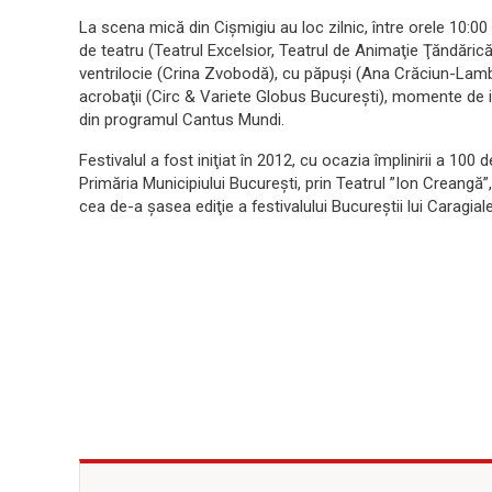
La scena mică din Cişmigiu au loc zilnic, între orele 10:00
de teatru (Teatrul Excelsior, Teatrul de Animaţie Ţăndări
ventrilocie (Crina Zvobodă), cu păpuşi (Ana Crăciun-Lambru
acrobaţii (Circ & Variete Globus Bucureşti), momente de i
din programul Cantus Mundi.
Festivalul a fost iniţiat în 2012, cu ocazia împlinirii a 10
Primăria Municipiului Bucureşti, prin Teatrul ”Ion Creangă
cea de-a şasea ediţie a festivalului Bucureştii lui Caragiale