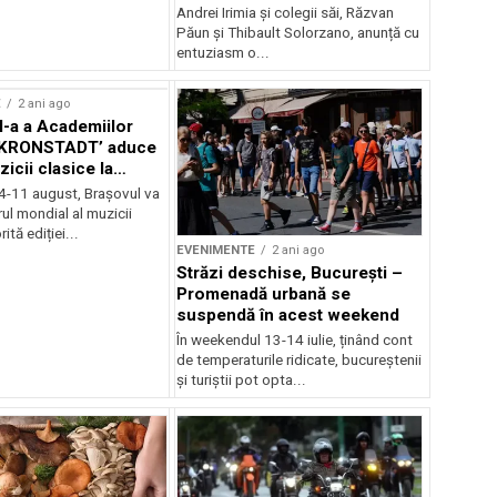
Andrei Irimia și colegii săi, Răzvan
Păun și Thibault Solorzano, anunță cu
entuziasm o...
E
2 ani ago
II-a a Academiilor
KRONSTADT’ aduce
zicii clasice la
 4-11 august, Brașovul va
ul mondial al muzicii
ită ediției...
EVENIMENTE
2 ani ago
Străzi deschise, București –
Promenadă urbană se
suspendă în acest weekend
În weekendul 13-14 iulie, ținând cont
de temperaturile ridicate, bucureștenii
și turiștii pot opta...