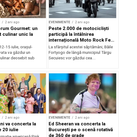
E
2 ani ago
EVENIMENTE
2 ani ago
orum Gourmet: un
Peste 2.000 de motocicliști
 culinar unic la
participă la întâlnirea
internațională Moto Rock Fest
la Băile Fortyogo
12-15 iulie, orașul-
La sfârșitul acestei săptămâni, Băile
vata va găzdui un
Fortyogo de lângă municipiul Târgu
ulinar deosebit sub
Secuiesc vor găzdui cea...
E
2 ani ago
EVENIMENTE
2 ani ago
ni va concerta la
Ed Sheeran va concerta la
 20 iulie
București pe o scenă rotativă
de 360 de grade
rmaţie americană Pink