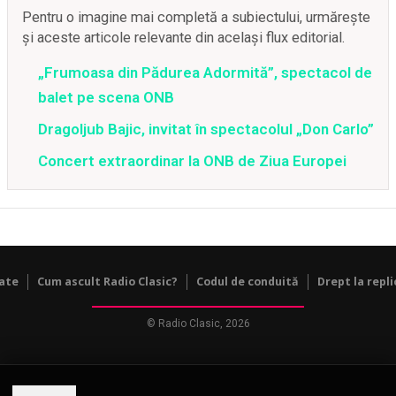
Pentru o imagine mai completă a subiectului, urmărește
și aceste articole relevante din același flux editorial.
„Frumoasa din Pădurea Adormită”, spectacol de
balet pe scena ONB
Dragoljub Bajic, invitat în spectacolul „Don Carlo”
Concert extraordinar la ONB de Ziua Europei
tate
Cum ascult Radio Clasic?
Codul de conduită
Drept la repli
© Radio Clasic, 2026