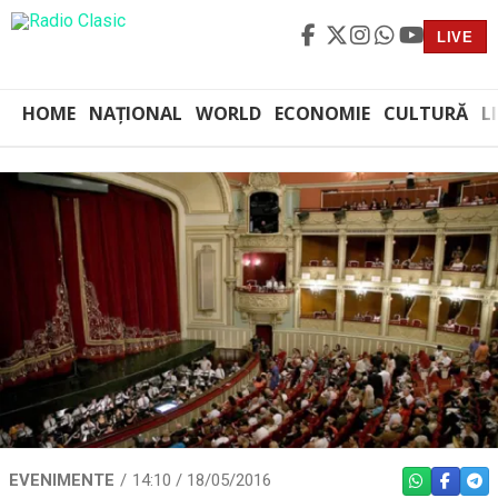
LIVE
HOME
NAȚIONAL
WORLD
ECONOMIE
CULTURĂ
L
EVENIMENTE
14:10 / 18/05/2016
WHATSAPP
FACEBO
TEL