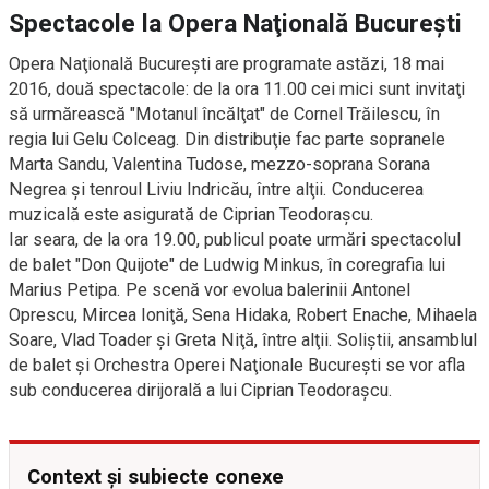
Spectacole la Opera Naţională Bucureşti
Opera Naţională Bucureşti are programate astăzi, 18 mai
2016, două spectacole: de la ora 11.00 cei mici sunt invitaţi
să urmărească "Motanul încălţat" de Cornel Trăilescu, în
regia lui Gelu Colceag. Din distribuţie fac parte sopranele
Marta Sandu, Valentina Tudose, mezzo-soprana Sorana
Negrea şi tenroul Liviu Indricău, între alţii. Conducerea
muzicală este asigurată de Ciprian Teodoraşcu.
Iar seara, de la ora 19.00, publicul poate urmări spectacolul
de balet "Don Quijote" de Ludwig Minkus, în coregrafia lui
Marius Petipa. Pe scenă vor evolua balerinii Antonel
Oprescu, Mircea Ioniţă, Sena Hidaka, Robert Enache, Mihaela
Soare, Vlad Toader şi Greta Niţă, între alţii. Soliştii, ansamblul
de balet şi Orchestra Operei Naţionale Bucureşti se vor afla
sub conducerea dirijorală a lui Ciprian Teodoraşcu.
Context și subiecte conexe