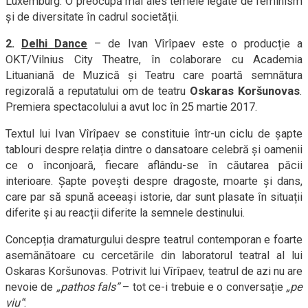
Luxemburg. O preocupă mai ales temele legate de feminism
și de diversitate în cadrul societății.
2.
Delhi Dance
– de Ivan Vîrîpaev este o producție a
OKT/Vilnius City Theatre, în colaborare cu Academia
Lituaniană de Muzică și Teatru care poartă semnătura
regizorală a reputatului om de teatru
Oskaras Koršunovas
.
Premiera spectacolului a avut loc în 25 martie 2017.
Textul lui Ivan Vîrîpaev se constituie într-un ciclu de șapte
tablouri despre relația dintre o dansatoare celebră și oamenii
ce o înconjoară, fiecare aflându-se în căutarea păcii
interioare. Șapte povești despre dragoste, moarte și dans,
care par să spună aceeași istorie, dar sunt plasate în situații
diferite și au reacții diferite la semnele destinului.
Concepția dramaturgului despre teatrul contemporan e foarte
asemănătoare cu cercetările din laboratorul teatral al lui
Oskaras Koršunovas. Potrivit lui Vîrîpaev, teatrul de azi nu are
nevoie de
„pathos fals”
– tot ce-i trebuie e o conversație
„pe
viu”
: