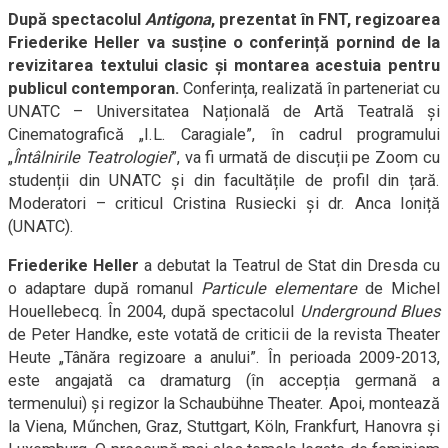
După spectacolul
Antigona
, prezentat în FNT, regizoarea
Friederike Heller va susține o conferință pornind de la
revizitarea textului clasic și montarea acestuia pentru
publicul contemporan.
Conferința, realizată în parteneriat cu
UNATC – Universitatea Națională de Artă Teatrală și
Cinematografică „I.L. Caragiale”, în cadrul programului
„
Întâlnirile Teatrologiei
”, va fi urmată de discuții pe Zoom cu
studenții din UNATC și din facultățile de profil din țară.
Moderatori – criticul Cristina Rusiecki și dr. Anca Ioniță
(UNATC).
Friederike Heller
a debutat la Teatrul de Stat din Dresda cu
o adaptare după romanul
Particule elementare
de Michel
Houellebecq. În 2004, după spectacolul
Underground Blues
de Peter Handke, este votată de criticii de la revista Theater
Heute „Tânăra regizoare a anului”. În perioada 2009-2013,
este angajată ca dramaturg (în accepția germană a
termenului) și regizor la Schaubühne Theater. Apoi, montează
la Viena, Műnchen, Graz, Stuttgart, Köln, Frankfurt, Hanovra și