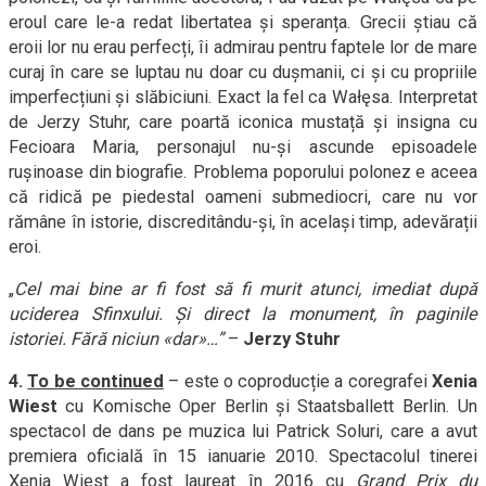
eroul care le-a redat libertatea și speranța. Grecii știau că
eroii lor nu erau perfecți, îi admirau pentru faptele lor de mare
curaj în care se luptau nu doar cu dușmanii, ci și cu propriile
imperfecțiuni și slăbiciuni. Exact la fel ca Wałęsa. Interpretat
de Jerzy Stuhr, care poartă iconica mustață și insigna cu
Fecioara Maria, personajul nu-și ascunde episoadele
rușinoase din biografie. Problema poporului polonez e aceea
că ridică pe piedestal oameni submediocri, care nu vor
rămâne în istorie, discreditându-și, în același timp, adevărații
eroi.
„
Cel mai bine ar fi fost să fi murit atunci, imediat după
uciderea Sfinxului. Și direct la monument, în paginile
istoriei. Fără niciun «dar
»…”
–
Jerzy Stuhr
4.
To be continued
– este o coproducție a coregrafei
Xenia
Wiest
cu Komische Oper Berlin și Staatsballett Berlin. Un
spectacol de dans pe muzica lui Patrick Soluri, care a avut
premiera oficială în 15 ianuarie 2010. Spectacolul tinerei
Xenia Wiest a fost laureat în 2016 cu
Grand Prix du