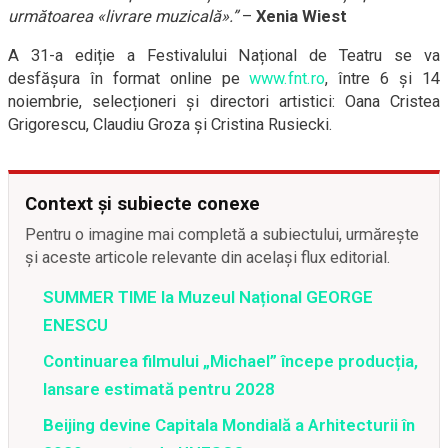
următoarea
«
livrare muzicală
»
.”
–
Xenia Wiest
A 31-a ediție a Festivalului Național de Teatru se va
desfășura în format online pe
www.fnt.ro
, între 6 și 14
noiembrie, selecționeri și directori artistici: Oana Cristea
Grigorescu, Claudiu Groza și Cristina Rusiecki.
Context și subiecte conexe
Pentru o imagine mai completă a subiectului, urmărește
și aceste articole relevante din același flux editorial.
SUMMER TIME la Muzeul Național GEORGE
ENESCU
Continuarea filmului „Michael” începe producția,
lansare estimată pentru 2028
Beijing devine Capitala Mondială a Arhitecturii în