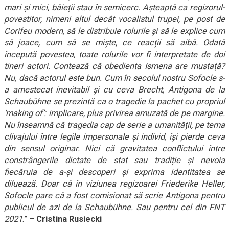
mari și mici, băieții stau în semicerc. Așteaptă ca regizorul-
povestitor, nimeni altul decât vocalistul trupei, pe post de
Corifeu modern, să le distribuie rolurile și să le explice cum
să joace, cum să se miște, ce reacții să aibă. Odată
începută povestea, toate rolurile vor fi interpretate de doi
tineri actori. Contează că obedienta Ismena are mustață?
Nu, dacă actorul este bun. Cum în secolul nostru Sofocle s-
a amestecat inevitabil și cu ceva Brecht, Antigona de la
Schaubühne se prezintă ca o tragedie la pachet cu propriul
‘making of’: implicare, plus privirea amuzată de pe margine.
Nu înseamnă că tragedia cap de serie a umanității, pe tema
clivajului între legile impersonale și individ, își pierde ceva
din sensul originar. Nici că gravitatea conflictului între
constrângerile dictate de stat sau tradiție și nevoia
fiecăruia de a-și descoperi și exprima identitatea se
diluează. Doar că în viziunea regizoarei Friederike Heller,
Sofocle pare că a fost comisionat să scrie Antigona pentru
publicul de azi de la Schaubühne. Sau pentru cel din FNT
2021
.” –
Cristina Rusiecki