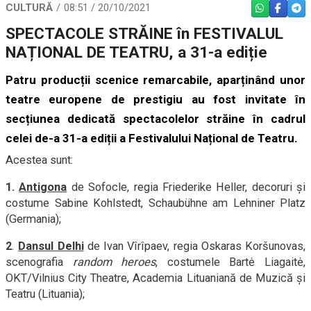
CULTURĂ
08:51 / 20/10/2021
WHATSAPP
FACEBO
TEL
SPECTACOLE STRĂINE în FESTIVALUL
NAȚIONAL DE TEATRU, a 31-a ediție
Patru producții scenice remarcabile, aparținând unor
teatre europene de prestigiu au fost invitate în
secțiunea dedicată
spectacolelor străine
în cadrul
celei de-a 31-a ediții a Festivalului Național de Teatru.
Acestea sunt:
1.
Antigona
de Sofocle, regia Friederike Heller, decoruri și
costume Sabine Kohlstedt, Schaubühne am Lehniner Platz
(Germania);
2
.
Dansul Delhi
de Ivan Vîrîpaev, regia Oskaras Koršunovas,
scenografia
random heroes
, costumele Bartė Liagaitė,
OKT/Vilnius City Theatre, Academia Lituaniană de Muzică și
Teatru (Lituania);