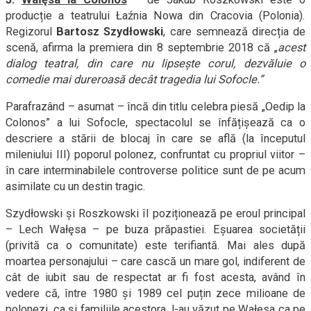
producție a teatrului Łaźnia Nowa din Cracovia (Polonia).
Regizorul
Bartosz Szydłowski
, care semnează direcția de
scenă, afirma la premiera din 8 septembrie 2018 că „
acest
dialog teatral, din care nu lipsește corul, dezvăluie o
comedie mai dureroasă decât tragedia lui Sofocle.”
Parafrazând – asumat – încă din titlu celebra piesă „Oedip la
Colonos” a lui Sofocle, spectacolul se înfățișează ca o
descriere a stării de blocaj în care se află (la începutul
mileniului III) poporul polonez, confruntat cu propriul viitor –
în care interminabilele controverse politice sunt de pe acum
asimilate cu un destin tragic.
Szydłowski și Roszkowski îl poziționează pe eroul principal
– Lech Wałęsa – pe buza prăpastiei. Eșuarea societății
(privită ca o comunitate) este terifiantă. Mai ales după
moartea personajului – care cască un mare gol, indiferent de
cât de iubit sau de respectat ar fi fost acesta, având în
vedere că, între 1980 și 1989 cel puțin zece milioane de
polonezi, ca și familiile acestora, l-au văzut pe Wałęsa ca pe