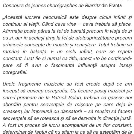
Concours de jeunes chorégraphes
de Biarritz
din Franța.
„
Această lucrare neoclasică este despre ciclul infinit și
continuu al vieții. Când ceva vine – ceva trebuie să plece.
Afirmația poate părea la fel de banală precum în viața de zi
cu zi, dar în același timp la fel de atotcuprinzătoare precum
arhaicele concepte de moarte și renaștere. Totul trebuie să
rămână în balanță. E un ciclu infinit, care se repetă
constant. Luat fie și numai ca titlu, acest «to be continued»
pare să fi avut o fascinantă influență asupra înseși
coregrafiei.
Unele fragmente muzicale au fost create după ce am
început să concep coregrafia. Cu fiecare pasaj muzical pe
care-l primeam de la Patrick Soluri, trebuia să găsesc noi
abordări pentru secvențele de mișcare pe care deja le
creasem, iar împreună cu dansatorii – să reușim să facem
secvențele să se rotească și să se dezvolte în direcția justă.
A fost un proces de lucru acompaniat de un fior constant,
determinat de faptul că nu știam la ce să ne așteptăm de la