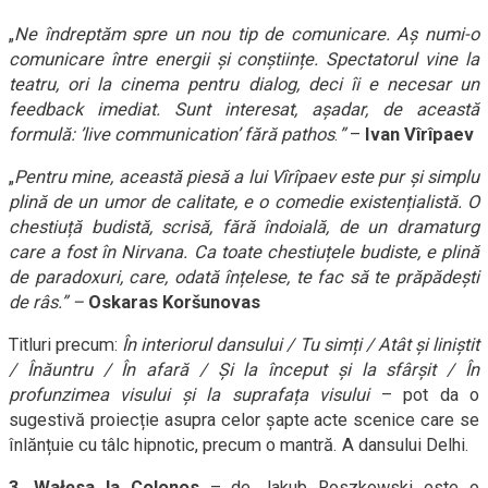
„
Ne îndreptăm spre un nou tip de comunicare. Aș numi-o
comunicare între energii și conștiințe. Spectatorul vine la
teatru, ori la cinema pentru dialog, deci îi e necesar un
feedback imediat. Sunt interesat, așadar, de această
formulă: ’live communication’ fără pathos
.
”
–
Ivan Vîrîpaev
„
Pentru mine, această piesă a lui Vîrîpaev este pur și simplu
plină de un umor de calitate, e o comedie existențialistă. O
chestiuță budistă, scrisă, fără îndoială, de un dramaturg
care a fost în Nirvana. Ca toate chestiuțele budiste, e plină
de paradoxuri, care, odată înțelese, te fac să te prăpădești
de râs.” –
Oskaras Koršunovas
Titluri precum:
În interiorul dansului / Tu simți / Atât și liniștit
/ Înăuntru / În afară / Și la început și la sfârșit / În
profunzimea visului și la suprafața visului
– pot da o
sugestivă proiecție asupra celor șapte acte scenice care se
înlănțuie cu tâlc hipnotic, precum o mantră. A dansului Delhi.
3.
Wałęsa la Colonos
– de Jakub Roszkowski este o