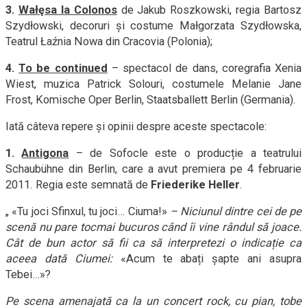
3.
Wałęsa la Colonos
de Jakub Roszkowski, regia Bartosz
Szydłowski, decoruri și costume Małgorzata Szydłowska,
Teatrul Łaźnia Nowa din Cracovia (Polonia);
4.
To be continued
– spectacol de dans, coregrafia Xenia
Wiest, muzica Patrick Solouri, costumele Melanie Jane
Frost, Komische Oper Berlin, Staatsballett Berlin (Germania).
Iată câteva repere și opinii despre aceste spectacole:
1.
Antigona
– de Sofocle este o producție a teatrului
Schaubühne din Berlin, care a avut premiera pe 4 februarie
2011. Regia este semnată de
Friederike Heller
.
„ «Tu joci Sfinxul, tu joci… Ciuma!»
– Niciunul dintre cei de pe
scenă nu pare tocmai bucuros când îi vine rândul să joace.
Cât de bun actor să fii ca să interpretezi o indicație ca
aceea dată Ciumei:
«Acum te abați șapte ani asupra
Tebei…»?
Pe scena amenajată ca la un concert rock, cu pian, tobe