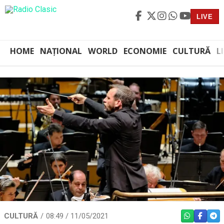
LIVE
HOME
NAȚIONAL
WORLD
ECONOMIE
CULTURĂ
L
CULTURĂ
08:49 / 11/05/2021
WHATSAPP
FACEBO
TEL