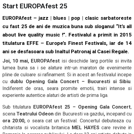
Start EUROPAfest 25
EUROPAfest – jazz | blues | pop | clasic
sarbatoreste
cu fast 25 de ani de muzica buna sub sloganul “It’s all
about live quality music !”. Festivalul a primit in 2015
titulatura EFFE – Europe’s Finest Festivals
,
iar de 14
ani se desfasoara sub Inaltul Patronaj al Casei Regale.
Joi, 10 mai, EUROPAfest
isi deschide larg portile si invita
lumea buna sa i se alature intr-un maraton de evenimente
pline de culoare si rafinament. Si in acest an festivalul incepe
cu
dublu Opening Gala Concert – Bucuresti si Sibiu
.
Indiferent de oras, seara promite emotii, trairi intense si
experiente autentice alaturi de artisti de prima liga.
Sub titulatura
EUROPAfest 25 – Opening Gala Concert
,
scena
Teatrului Odeon
din Bucuresti va gazdui
,
incepand cu
ora 20:00,
o seara cat un festival. Concertul debuteaza cu
chitarista si vocalista britanica
MEL HAYES
care revine in