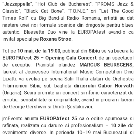
“Jazzappella”, “Hot Club de Bucharest”, “PROMS Jazz &
Classic”, “Black Cat Bone”, “T.O.N.E.” ori “Let The Good
Times Roll” cu Big Band-ul Radio Romania
,
artistii au dat
nastere unei noi formule scenice din dragoste pentru blues
autentic. Bluesette Duo vine la EUROPAfest avand-o ca
invitat special pe
Roxana Stroe.
Tot pe
10 mai, de la 19:00,
publicul din
Sibiu
se va bucura la
EUROPAfest 25 –
Opening Gala Concert
de un spectacol
de exceptie. Pianistul olandez
MARCUS BEURSGENS,
laureat al Jeunesses International Music Competition Dinu
Lipatti, va evolua pe scena Salii Thalia alaturi de Orchestra
Filarmonicii Sibiu, sub bagheta
dirijorului Gabor Horvath
(Ungaria)
.
Seara promite un concert simfonic caracterizat de
emotie, sensibilitate si originalitate, avand in program lucrari
de George Gershwin si Dmitri Şostakovici.
jmEvents anunta
EUROPAfest 25
ca o editie spumoasa si
rafinata, realizata cu daruire si profesionalism –
10 zile
de
evenimente diverse. In perioada 10–19 mai Bucurestiul si