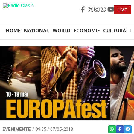
LIVE
HOME
NAȚIONAL
WORLD
ECONOMIE
CULTURĂ
L
EVENIMENTE
09:35 / 07/05/2018
WHATSAPP
FACEBO
TEL