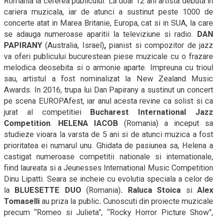
Romania la cererea publicului. La doar 12 ani artista debuta in
cariera muzicala, iar de atunci a sustinut peste 1000 de
concerte atat in Marea Britanie, Europa, cat si in SUA, la care
se adauga numeroase aparitii la televiziune si radio.
DAN
PAPIRANY
(Australia, Israel)
,
pianist si compozitor de jazz
va oferi publicului bucurestean piese muzicale cu o frazare
melodica deosebita si o armonie aparte. Impreuna cu trioul
sau, artistul a fost nominalizat la New Zealand Music
Awards. In 2016, trupa lui Dan Papirany a sustinut un concert
pe scena EUROPAfest, iar anul acesta revine ca solist si ca
jurat al competitiei
Bucharest International Jazz
Competition
.
HELENA IACOB
(Romania) a inceput sa
studieze vioara la varsta de 5 ani si de atunci muzica a fost
prioritatea ei numarul unu. Ghidata de pasiunea sa, Helena a
castigat numeroase competitii nationale si internationale,
fiind laureata si a Jeunesses International Music Competition
Dinu Lipatti. Seara se incheie cu evolutia speciala a celor de
la
BLUESETTE DUO
(Romania)
. Raluca Stoica
si
Alex
Tomaselli
au priza la public
.
Cunoscuti din proiecte muzicale
precum “Romeo si Julieta”, “Rocky Horror Picture Show”,