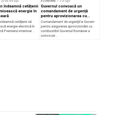
20 de ore ago
ECONOMIE
o zi ago
jan îndeamnă cetățenii
Guvernul convoacă un
misească energie în
comandament de urgență
seară
pentru aprovizionarea cu
combustibil
 îndeamnă cetățenii să
Comandament de urgență la Guvern
că energie electrică în
pentru asigurarea aprovizionării cu
ră Premierul interimar...
combustibil Guvernul României a
convocat...