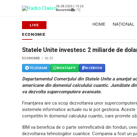
06.08.2026 | 15:26
Bucuresti
--°C
HOME
NAȚIONAL
ECONOMIE
Statele Unite investesc 2 miliarde de dolar
ECONOMIE
06:33
TELEGRAM
WHATSAPP
FACEBOOK
Departamentul Comerţului din Statele Unite a anunţat ac
americane din domeniul calculului cuantic. Jumătate di
va dezvolta supercomputere avansate.
Finanţarea are ca scop dezvoltarea unor supercomputere
sistemele informatice actuale nu le pot gestiona. Aceste 
competitiv în domeniul calculului cuantic, care promite să 
IBM va beneficia de o parte semnificativă din fonduri, cee
dezvoltarea tehnologiilor cuantice. Compania a fost un j