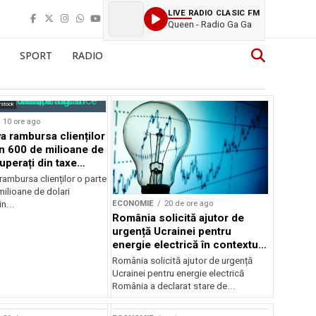
LIVE RADIO CLASIC FM
Queen - Radio Ga Ga
SPORT
RADIO
rstock
10 ore ago
 rambursa clienților
in 600 de milioane de
uperați din taxe
ambursa clienților o parte
ilioane de dolari
ECONOMIE
20 de ore ago
n...
România solicită ajutor de
urgență Ucrainei pentru
energie electrică în contextul
crizei energetice
România solicită ajutor de urgență
Ucrainei pentru energie electrică
România a declarat stare de...