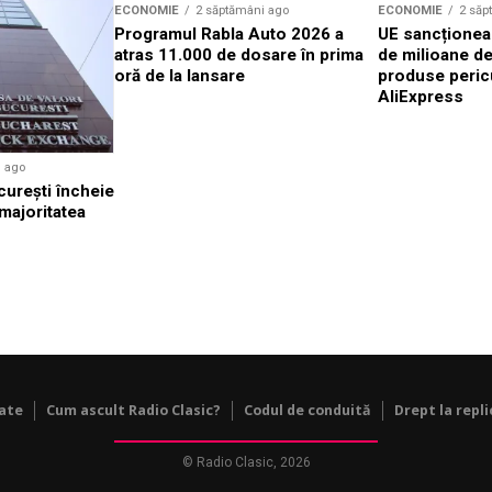
ECONOMIE
2 săptămâni ago
ECONOMIE
2 săp
Programul Rabla Auto 2026 a
UE sancționea
atras 11.000 de dosare în prima
de milioane d
oră de la lansare
produse peric
AliExpress
i ago
cureşti încheie
 majoritatea
tate
Cum ascult Radio Clasic?
Codul de conduită
Drept la repli
© Radio Clasic, 2026