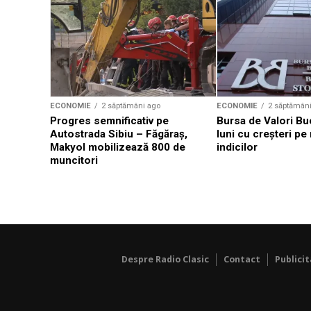
ECONOMIE
2 săptămâni ago
ECONOMIE
2 săptămân
Progres semnificativ pe
Bursa de Valori Bu
Autostrada Sibiu – Făgăraş,
luni cu creșteri pe
Makyol mobilizează 800 de
indicilor
muncitori
Despre Radio Clasic
Contact
Publici