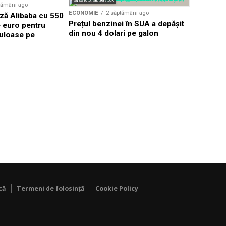
Sursă foto: Shutterstock
tămâni ago
ECONOMIE
ECONOMIE
2 săptămâni ago
ză Alibaba cu 550
Eli Lilly 
Prețul benzinei în SUA a depășit
e euro pentru
pentru 2,8
din nou 4 dolari pe galon
uloase pe
intrând pe
că
Termeni de folosință
Cookie Policy