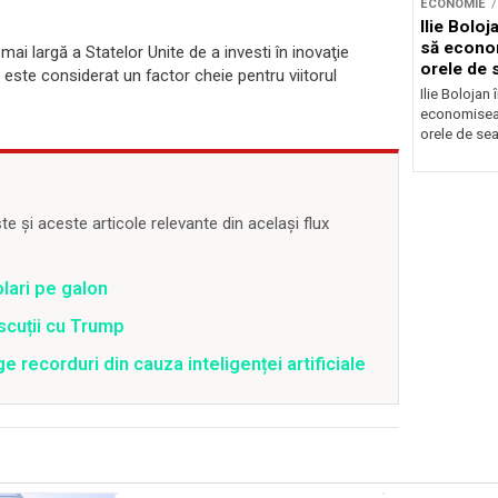
ECONOMIE
Ilie Bolo
să econo
mai largă a Statelor Unite de a investi în inovaţie
orele de 
e este considerat un factor cheie pentru viitorul
Ilie Bolojan
economiseas
orele de sea
 și aceste articole relevante din același flux
olari pe galon
scuții cu Trump
 recorduri din cauza inteligenței artificiale