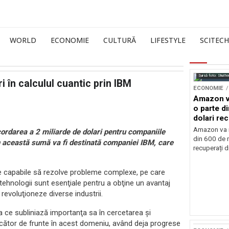
WORLD
ECONOMIE
CULTURĂ
LIFESTYLE
SCITECH
Sursă foto: Shutte
i în calculul cuantic prin IBM
ECONOMIE
Amazon va
o parte d
dolari rec
vamale
Amazon va r
ordarea a 2 miliarde de dolari pentru companiile
din 600 de m
n această sumă va fi destinată companiei IBM, care
recuperați di
 capabile să rezolve probleme complexe, pe care
tehnologii sunt esenţiale pentru a obţine un avantaj
revoluţioneze diverse industrii.
a ce subliniază importanţa sa în cercetarea şi
ucător de frunte în acest domeniu, având deja progrese