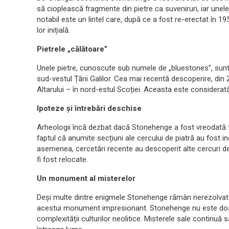
să cioplească fragmente din pietre ca suveniruri, iar unel
notabil este un lintel care, după ce a fost re-erectat în 1
lor inițială.
Pietrele „călătoare”
Unele pietre, cunoscute sub numele de „bluestones”, su
sud-vestul Țării Galilor. Cea mai recentă descoperire, din 2
Altarului – în nord-estul Scoției. Aceasta este considerat
Ipoteze și întrebări deschise
Arheologii încă dezbat dacă Stonehenge a fost vreodată fin
faptul că anumite secțiuni ale cercului de piatră au fost 
asemenea, cercetări recente au descoperit alte cercuri de 
fi fost relocate.
Un monument al misterelor
Deși multe dintre enigmele Stonehenge rămân nerezolvate,
acestui monument impresionant. Stonehenge nu este doar o r
complexității culturilor neolitice. Misterele sale continuă s