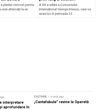
internaționale și ansambluri
 a pledat vinovat pentru
A XX-a ediție a Concursului
orchestrale românești de
 unei altercații la un
Internațional George Enescu, care va
prestigiu, în programul
avea loc în perioada 23...
Concursului Enescu 2026
CULTURĂ
o lună ago
 ago
CULTURĂ
„Cantafabule” revine la Operetă
 interpretare
Athenaeu
și aprofundare în
2026 Laur