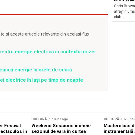
Chris Brown
afray în urma
club...
 și aceste articole relevante din același flux
entru energie electrică în contextul crizei
ească energie în orele de seară
ei electrice în Iași pe timp de noapte
CULTURĂ
o lună ago
CULTURĂ
o lună
 Festival
Weekend Sessions încheie
Masterclass de
ectaculos în
sezonul de vară în curtea
instrumentală 