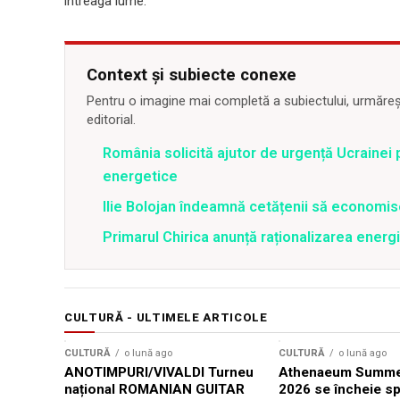
întreaga lume.
Context și subiecte conexe
Pentru o imagine mai completă a subiectului, urmărește
editorial.
România solicită ajutor de urgență Ucrainei p
energetice
Ilie Bolojan îndeamnă cetățenii să economis
Primarul Chirica anunță raționalizarea energi
CULTURĂ - ULTIMELE ARTICOLE
CULTURĂ
o lună ago
CULTURĂ
o lună ago
ANOTIMPURI/VIVALDI Turneu
Athenaeum Summer
național ROMANIAN GUITAR
2026 se încheie sp