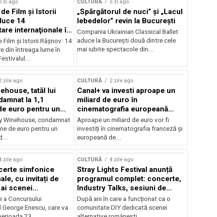
o zi ago
CULTURĂ
o zi ago
 de Film şi Istorii
„Spărgătorul de nuci” și „Lacul
duce 14
lebedelor” revin la București
re internaţionale în
Compania Ukrainian Classical Ballet
aduce la București două dintre cele
e Film şi Istorii Râşnov: 14
mai iubite spectacole din...
 din întreaga lume în
estivalul...
2 zile ago
CULTURĂ
2 zile ago
ehouse, tatăl lui
Canal+ va investi aproape un
amnat la 1,1
miliard de euro în
de euro pentru un
cinematografia europeană
rdut
până în 2032
my Winehouse, condamnat
Aproape un miliard de euro vor fi
ane de euro pentru un
investiți în cinematografia franceză și
d...
europeană de...
4 zile ago
CULTURĂ
4 zile ago
certe simfonice
Stray Lights Festival anunță
le, cu invitați de
programul complet: concerte,
 ai scenei
Industry Talks, sesiuni de
onale și ansambluri
audiție și noi opțiuni de
e a Concursului
După ani în care a funcționat ca o
le românești de
participare pentru public
l George Enescu, care va
comunitate DIY dedicată scenei
, în programul
perioada 23...
alternative românești,...