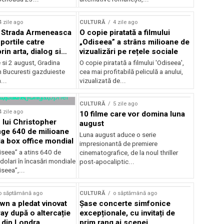
lui Enescu 2026
4 zile ago
CULTURĂ
4 zile ago
l Strada Armeneasca
O copie piratată a filmului
portile catre
„Odiseea” a strâns milioane de
in arta, dialog si
vizualizări pe rețele sociale
, intre 31 iulie si 2
ie si 2 august, Gradina
O copie piratată a filmului 'Odiseea',
a Gradina Botanica din
n Bucuresti gazduieste
cea mai profitabilă peliculă a anului,
...
vizualizată de...
CULTURĂ
5 zile ago
4 zile ago
10 filme care vor domina luna
 lui Christopher
august
nge 640 de milioane
Luna august aduce o serie
la box office mondial
impresionantă de premiere
iseea” a atins 640 de
cinematografice, de la noul thriller
dolari în încasări mondiale
post-apocaliptic...
iseea”,...
o săptămână ago
CULTURĂ
o săptămână ago
wn a pledat vinovat
Șase concerte simfonice
ay după o altercație
excepționale, cu invitați de
b din Londra
prim rang ai scenei