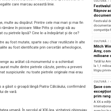
CULTURĂ
egalite care marcau această linie.
Festivalul
Râşnov a
documenta
premieră
Festivalul d
 multe au dispărut. Printre cele mai mari și mai fin
documentare
 rămâne în picioare. Mike Pitts și colegii săi au
competiţie F
at cu pietrele lipsă? Cine le-a îndepărtat și de ce?
CULTURĂ
e au fost mutate, sparte sau chiar reutilizate în alte
Mitch Win
lite au fost identificate prin cercetări arheologice,
Amy, cond
milioane 
litigiu pie
Tatăl lui A
onehenge au arătat că monumentul s-a schimbat
la 1,1 milio
staurat multe dintre pietrele căzute, pentru a preveni
litigiu privin
mat suspiciunile: nu toate pietrele originale mai erau
CULTURĂ
s a găsit o groapă lângă Piatra Călcâiului, confirmând
Șase con
excepționa
lui de vară.
prim rang
internați
A XX-a ediți
orchestra
Internaționa
atea umană. În secolul al XIX-lea, vizitatorii obișnuiau
prestigiu
avea loc în 