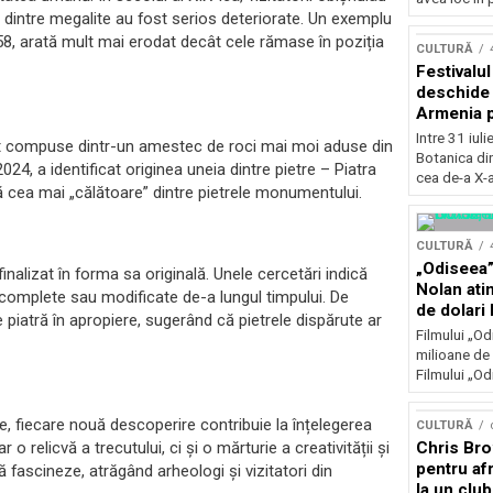
Concursu
e dintre megalite au fost serios deteriorate. Un exemplu
958, arată mult mai erodat decât cele rămase în poziția
CULTURĂ
Festivalu
deschide 
Armenia pr
patrimoniu
Intre 31 iul
nt compuse dintr-un amestec de roci mai moi aduse din
august, l
Botanica di
024, a identificat originea uneia dintre pietre – Piatra
Bucuresti
cea de-a X-a
ă cea mai „călătoare” dintre pietrele monumentului.
CULTURĂ
„Odiseea”
alizat în forma sa originală. Unele cercetări indică
Nolan ati
incomplete sau modificate de-a lungul timpului. De
de dolari 
piatră în apropiere, sugerând că pietrele dispărute ar
Filmului „Od
milioane de 
Filmului „Od
 fiecare nouă descoperire contribuie la înțelegerea
CULTURĂ
Chris Bro
elicvă a trecutului, ci și o mărturie a creativității și
pentru afr
ă fascineze, atrăgând arheologi și vizitatori din
la un clu