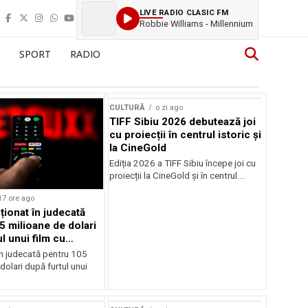
LIVE RADIO CLASIC FM
Robbie Williams - Millennium
SPORT
RADIO
CULTURĂ
o zi ago
TIFF Sibiu 2026 debutează joi
cu proiecții în centrul istoric și
la CineGold
Ediția 2026 a TIFF Sibiu începe joi cu
proiecții la CineGold și în centrul...
17 ore ago
cționat în judecată
5 milioane de dolari
l unui film cu
Cage
în judecată pentru 105
dolari după furtul unui