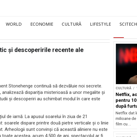
WORLD
ECONOMIE
CULTURĂ
LIFESTYLE
SCITECH
c și descoperirile recente ale
ment Stonehenge continuă să dezvăluie noi secrete.
CULTURĂ
ts, analizează dispariția misterioasă a unor megalite și
Netflix, a
studii și descoperiri au schimbat modul în care este
pentru 10
după furtu
Nicolas 
Netflix dat 
ul de iarnă. La apusul soarelui în ziua de 21
milioane de 
soarele dispare printre două pietre verticale și o linie
film cu...
t. Arheologii sunt convinși că această aliniere nu este
Cu toate acestea, acum 4.500 de ani, spectacolul ar fi