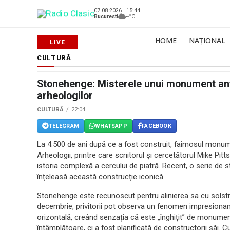
07.08.2026 | 15:44
Bucuresti
--°C
HOME
NAȚIONAL
CULTURĂ
Stonehenge: Misterele unui monument anti
arheologilor
CULTURĂ
22:04
TELEGRAM
WHATSAPP
FACEBOOK
La 4.500 de ani după ce a fost construit, faimosul monu
Arheologii, printre care scriitorul și cercetătorul Mike Pit
istoria complexă a cercului de piatră. Recent, o serie de 
înțeleasă această construcție iconică.
Stonehenge este recunoscut pentru alinierea sa cu solstiți
decembrie, privitorii pot observa un fenomen impresionant: 
orizontală, creând senzația că este „înghițit” de monumen
întâmplătoare, ci a fost planificată de constructorii săi. 