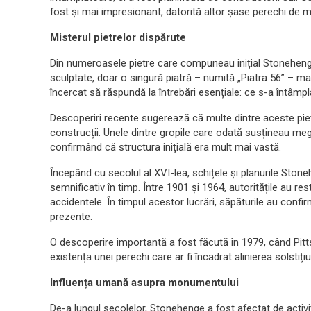
fost și mai impresionant, datorită altor șase perechi de m
Misterul pietrelor dispărute
Din numeroasele pietre care compuneau inițial Stonehenge,
sculptate, doar o singură piatră – numită „Piatra 56” – mai
încercat să răspundă la întrebări esențiale: ce s-a întâmpl
Descoperiri recente sugerează că multe dintre aceste pietr
construcții. Unele dintre gropile care odată susțineau mega
confirmând că structura inițială era mult mai vastă.
Începând cu secolul al XVI-lea, schițele și planurile St
semnificativ în timp. Între 1901 și 1964, autoritățile au re
accidentele. În timpul acestor lucrări, săpăturile au confir
prezente.
O descoperire importantă a fost făcută în 1979, când Pitt
existența unei perechi care ar fi încadrat alinierea solstițiu
Influența umană asupra monumentului
De-a lungul secolelor, Stonehenge a fost afectat de activit