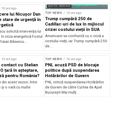
Sursă foto: Shutterstock
10 ore ago
TOP NEWS
10 ore ago
ere lui Nicușor Dan
Trump cumpără 250 de
e stare de urgență în
Cadillac-uri de lux în mijlocul
rgetică
crizei costului vieții în SUA
cu solicită intervenția lui
Americanii se confruntă cu o criză a
în criza energetică Fostul
costului vieții, iar Trump cumpără 250
Traian Băsescu...
de...
15 ore ago
TOP NEWS
16 ore ago
 contact cu Stelian
PNL acuză PSD de blocaje
O țară în așteptare,
politice după suspendarea
ză pentru România?
Hotărârilor de Guvern
e din acest sezon: între
PNL critică suspendarea Hotărârilor
c și o vară cu multe
de Guvern de către Curtea de Apel
București Mai mulți...