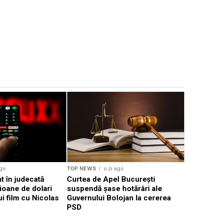
TOP NEWS
Horoscop 
Răspunsur
ago
TOP NEWS
o zi ago
at în judecată
Curtea de Apel București
ioane de dolari
suspendă șase hotărâri ale
ui film cu Nicolas
Guvernului Bolojan la cererea
PSD