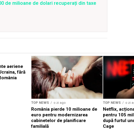
0 de milioane de dolari recuperați din taxe
nte aeriene
Ucraina, fără
 România
TOP NEWS
o zi ago
TOP NEWS
o zi 
România pierde 10 milioane de
Netflix, acțion
euro pentru modernizarea
pentru 105 mil
cabinetelor de planificare
după furtul un
familială
Cage