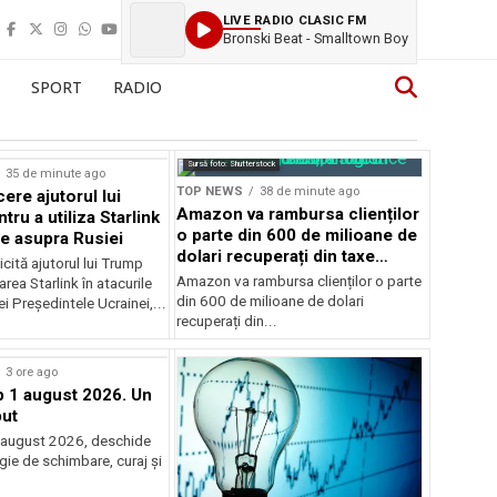
LIVE RADIO CLASIC FM
Bronski Beat - Smalltown Boy
SPORT
RADIO
Sursă foto: Shutterstock
35 de minute ago
TOP NEWS
38 de minute ago
ere ajutorul lui
Amazon va rambursa clienților
ru a utiliza Starlink
o parte din 600 de milioane de
le asupra Rusiei
dolari recuperați din taxe
icită ajutorul lui Trump
vamale
Amazon va rambursa clienților o parte
area Starlink în atacurile
din 600 de milioane de dolari
i Președintele Ucrainei,...
recuperați din...
3 ore ago
 1 august 2026. Un
ut
 august 2026, deschide
gie de schimbare, curaj și
.