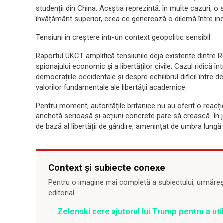
studenții din China. Aceștia reprezintă, în multe cazuri, o s
învățământ superior, ceea ce generează o dilemă între in
Tensiuni în creștere într-un context geopolitic sensibil
Raportul UKCT amplifică tensiunile deja existente dintre Re
spionajului economic și a libertăților civile. Cazul ridică în
democrațiile occidentale și despre echilibrul dificil între d
valorilor fundamentale ale libertății academice.
Pentru moment, autoritățile britanice nu au oferit o reacți
anchetă serioasă și acțiuni concrete pare să crească. În joc
de bază al libertății de gândire, amenințat de umbra lungă a
Context și subiecte conexe
Pentru o imagine mai completă a subiectului, urmărește
editorial.
Zelenski cere ajutorul lui Trump pentru a util