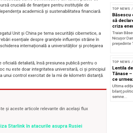
ursă crucială de finanțare pentru instituțiile de
TOP NEWS
dependența academică și sustenabilitatea financiară.
Băsescu c
să declar
criza ene
Traian Băses
gatul Unit și China pe tema securității cibernetice, a
Nicușor Dan 
trebări esențiale despre granițele influenței străine în
președinte 
eschiderea internațională a universităților și protejarea
TOP NEWS
e oficială detaliată, însă presiunea publică pentru o
Lentila de
 nu este doar integritatea universitară, ci și principiul
Tănase – 
 unui control exercitat de la mii de kilometri distanță.
ce urmea
Ultima ediți
bilanț politi
semne...
 și aceste articole relevante din același flux
iza Starlink în atacurile asupra Rusiei