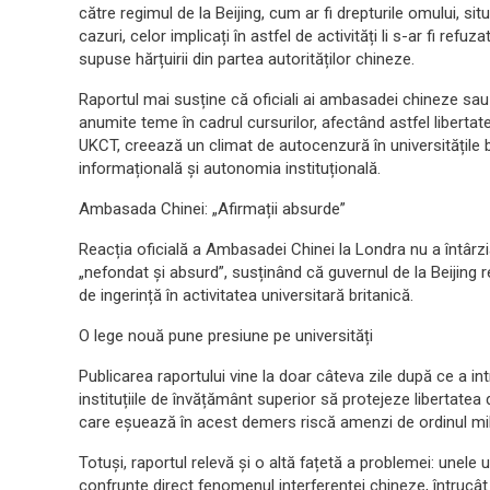
către regimul de la Beijing, cum ar fi drepturile omului, si
cazuri, celor implicați în astfel de activități li s-ar fi refuz
supuse hărțuirii din partea autorităților chineze.
Raportul mai susține că oficiali ai ambasadei chineze sau a
anumite teme în cadrul cursurilor, afectând astfel liberta
UKCT, creează un climat de autocenzură în universitățile b
informațională și autonomia instituțională.
Ambasada Chinei: „Afirmații absurde”
Reacția oficială a Ambasadei Chinei la Londra nu a întârzia
„nefondat și absurd”, susținând că guvernul de la Beijing 
de ingerință în activitatea universitară britanică.
O lege nouă pune presiune pe universități
Publicarea raportului vine la doar câteva zile după ce a in
instituțiile de învățământ superior să protejeze libertate
care eșuează în acest demers riscă amenzi de ordinul mili
Totuși, raportul relevă și o altă fațetă a problemei: unele 
confrunte direct fenomenul interferenței chineze, întrucâ