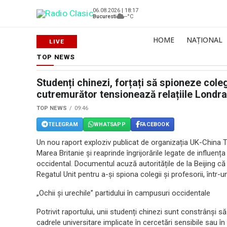
06.08.2026 | 18:17
Bucuresti
--°C
HOME
NAȚIONAL
TOP NEWS
Studenți chinezi, forțați să spioneze colegi
cutremurător tensionează relațiile Londra
TOP NEWS
09:46
TELEGRAM
WHATSAPP
FACEBOOK
Un nou raport exploziv publicat de organizația UK-China
Marea Britanie și reaprinde îngrijorările legate de influenț
occidental. Documentul acuză autoritățile de la Beijing că p
Regatul Unit pentru a-și spiona colegii și profesorii, într-
„Ochii și urechile” partidului în campusuri occidentale
Potrivit raportului, unii studenți chinezi sunt constrânși s
cadrele universitare implicate în cercetări sensibile sau î