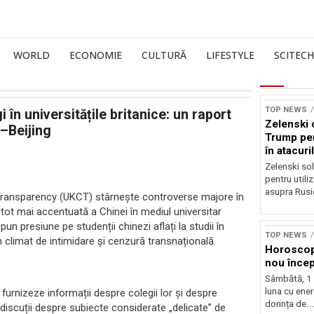
WORLD
ECONOMIE
CULTURĂ
LIFESTYLE
SCITECH
TOP NEWS
 în universitățile britanice: un raport
Zelenski c
–Beijing
Trump pent
în atacuri
Zelenski sol
pentru utiliz
asupra Rusie
 Transparency (UKCT) stârnește controverse majore în
a tot mai accentuată a Chinei în mediul universitar
un presiune pe studenții chinezi aflați la studii în
TOP NEWS
un climat de intimidare și cenzură transnațională.
Horoscop
nou încep
Sâmbătă, 1
luna cu ener
ă furnizeze informații despre colegii lor și despre
dorința de..
n discuții despre subiecte considerate „delicate” de