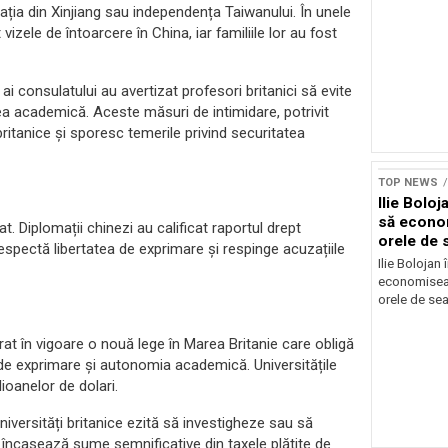
tuația din Xinjiang sau independența Taiwanului. În unele
at vizele de întoarcere în China, iar familiile lor au fost
i consulatului au avertizat profesori britanici să evite
tea academică. Aceste măsuri de intimidare, potrivit
ritanice și sporesc temerile privind securitatea
TOP NEWS
Ilie Bolo
să econo
t. Diplomații chinezi au calificat raportul drept
orele de 
respectă libertatea de exprimare și respinge acuzațiile
Ilie Bolojan
economiseas
orele de sea
trat în vigoare o nouă lege în Marea Britanie care obligă
a de exprimare și autonomia academică. Universitățile
oanelor de dolari.
universități britanice ezită să investigheze sau să
t încasează sume semnificative din taxele plătite de