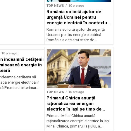
TOP NEWS
10 ore ago
România solicită ajutor de
urgență Ucrainei pentru
energie electrică în contextul
crizei energetice
România solicită ajutor de urgență
Ucrainei pentru energie electrică
România a declarat stare de...
10 ore ago
jan îndeamnă cetățenii
misească energie în
seară
 îndeamnă cetățenii să
că energie electrică în
ră Premierul interimar...
TOP NEWS
10 ore ago
Primarul Chirica anunță
raționalizarea energiei
electrice în Iași pe timp de
noapte
Primarul Mihai Chirica anunță
raționalizarea energiei electrice în Iași
Mihai Chirica, primarul Iașiului, a...