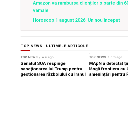
Amazon va rambursa clienților o parte din 60
vamale
Horoscop 1 august 2026. Un nou început
TOP NEWS - ULTIMELE ARTICOLE
TOP NEWS
o zi ago
TOP NEWS
o zi ago
Senatul SUA respinge
MApN a detectat ți
sancţionarea lui Trump pentru
lângă frontiera cu 
gestionarea războiului cu Iranul
amenințări pentru