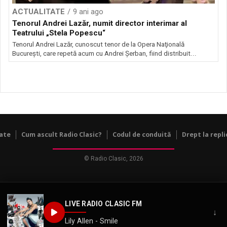
ACTUALITATE
9 ani ago
Tenorul Andrei Lazăr, numit director interimar al
Teatrului „Stela Popescu“
Tenorul Andrei Lazăr, cunoscut tenor de la Opera Naţională
Bucureşti, care repetă acum cu Andrei Şerban, fiind distribuit...
tate
Cum ascult Radio Clasic?
Codul de conduită
Drept la repli
© Radio Clasic, 2026
LIVE RADIO CLASIC FM
↓
Lily Allen - Smile