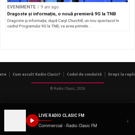
EVENIMENTE
9 ani ago
Dragoste și informație, o nouă premieră 9G la TNB
Dragoste și informație, după Caryl Churchill, un nou spectacol în
cadrul Programului 9G la TNB, va avea primele...
tate
Cum ascult Radio Clasic?
Codul de conduită
Drept la repli
© Radio Clasic, 2026
LIVE RADIO CLASIC FM
↓
Commercial - Radio Clasic FM