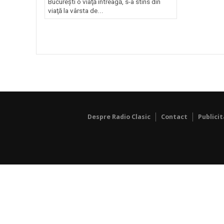
Bucureşti o viaţă întreagă, s-a stins din
viaţă la vârsta de...
Despre Radio Clasic
Contact
Publici