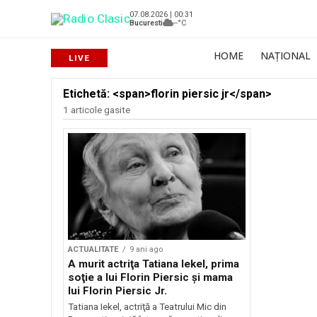
07.08.2026 | 00:31
Bucuresti
--°C
HOME
NAȚIONAL
Etichetă: <span>florin piersic jr</span>
1 articole gasite
ACTUALITATE
9 ani ago
A murit actriţa Tatiana Iekel, prima
soţie a lui Florin Piersic şi mama
lui Florin Piersic Jr.
Tatiana Iekel, actriţă a Teatrului Mic din