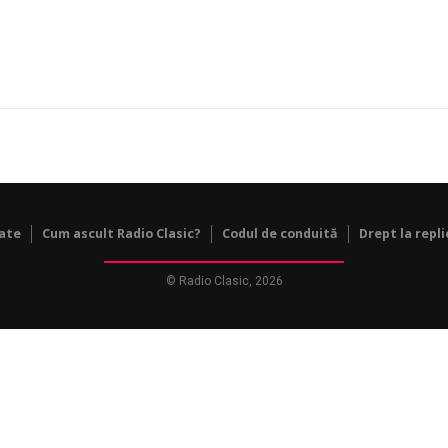
tate
Cum ascult Radio Clasic?
Codul de conduită
Drept la repli
© Radio Clasic, 2026