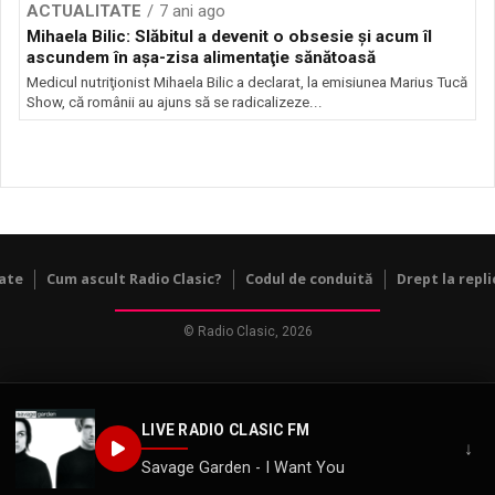
ACTUALITATE
7 ani ago
Mihaela Bilic: Slăbitul a devenit o obsesie şi acum îl
ascundem în aşa-zisa alimentaţie sănătoasă
Medicul nutriţionist Mihaela Bilic a declarat, la emisiunea Marius Tucă
Show, că românii au ajuns să se radicalizeze...
tate
Cum ascult Radio Clasic?
Codul de conduită
Drept la repli
© Radio Clasic, 2026
LIVE RADIO CLASIC FM
↓
Savage Garden - I Want You