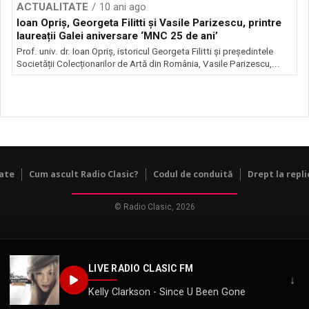
ACTUALITATE
10 ani ago
Ioan Opriș, Georgeta Filitti și Vasile Parizescu, printre
laureații Galei aniversare ‘MNC 25 de ani’
Prof. univ. dr. Ioan Opriș, istoricul Georgeta Filitti și președintele
Societății Colecționarilor de Artă din România, Vasile Parizescu,...
tate
Cum ascult Radio Clasic?
Codul de conduită
Drept la repli
© Radio Clasic, 2026
LIVE RADIO CLASIC FM
↓
Kelly Clarkson - Since U Been Gone